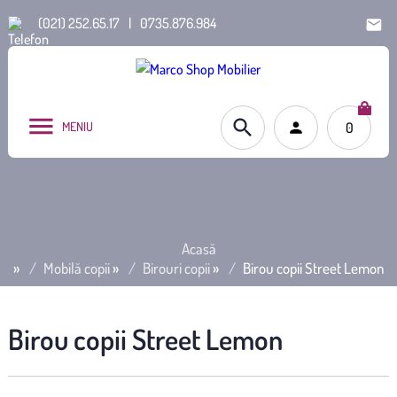
(021) 252.65.17
|
0735.876.984
MENIU
0
Acasă
»
Mobilă copii
»
Birouri copii
»
Birou copii Street Lemon
Birou copii Street Lemon