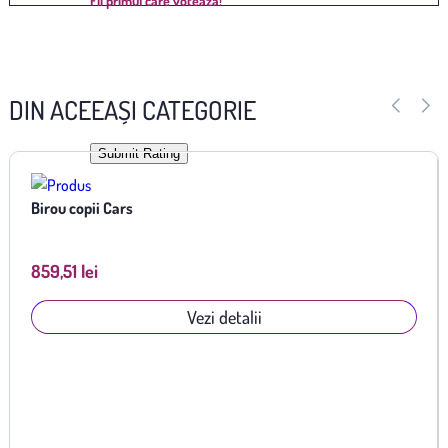
Fii primul care votează!
count:
DIN ACEEAȘI CATEGORIE
Submit Rating
Birou copii Street 
859,51 lei
Vezi detalii