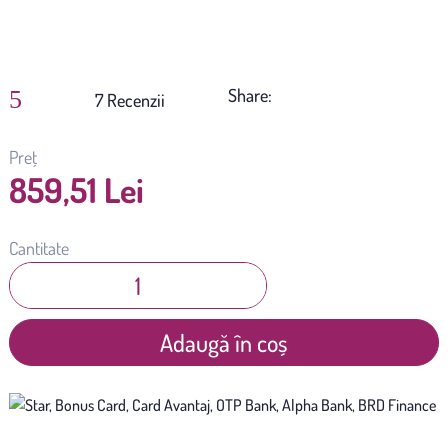
Share:
5
(
7
)
Preț
859,51 Lei
Cantitate
Adaugă în coș