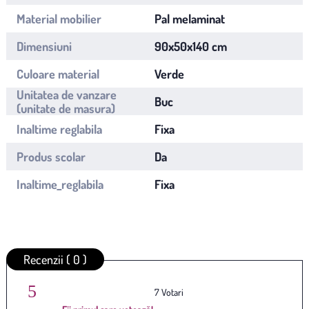
Material mobilier
Pal melaminat
Dimensiuni
90x50x140 cm
Culoare material
Verde
Unitatea de vanzare
Buc
(unitate de masura)
Inaltime reglabila
Fixa
Produs scolar
Da
Inaltime_reglabila
Fixa
Recenzii ( 0 )
5
Average rating
/ 5. Vote
7