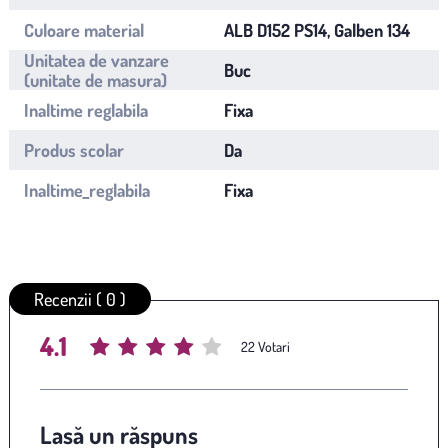
Culoare material
ALB D152 PS14, Galben 134
Unitatea de vanzare
Buc
(unitate de masura)
Inaltime reglabila
Fixa
Produs scolar
Da
Inaltime_reglabila
Fixa
Recenzii ( 0 )
4.1
Average rating
/ 5. Vote count:
22
Lasă un răspuns