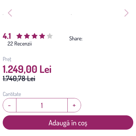
4.1
Share:
(
22
)
Preț
1.249,00 Lei
1.740,78 Lei
Cantitate
-
+
Adaugă în coș