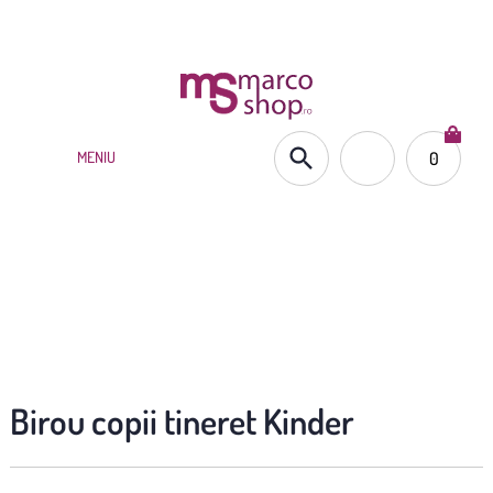
(021) 252.65.17
|
0735.876.984
MENIU
0
MOBILĂ COPII
Acasă
»
Mobilă copii
»
Birou copii tineret Kinder
Birou copii tineret Kinder