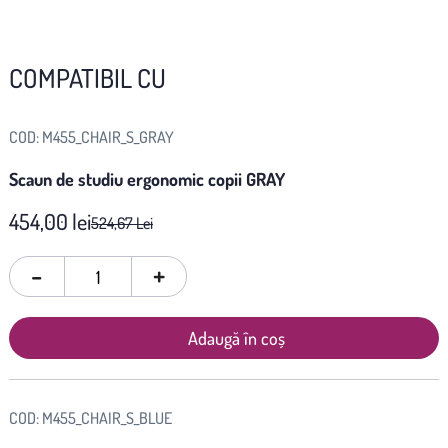
COMPATIBIL CU
COD:
M455_CHAIR_S_GRAY
Scaun de studiu ergonomic copii GRAY
454,00 lei
524,67 Lei
-
+
Adaugă în coș
COD:
M455_CHAIR_S_BLUE