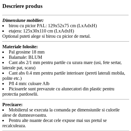
Descriere produs
Dimensiune mobilier:
birou cu picior PAL: 129x52x75 cm (LxAdxH)
etajera: 125x30x110 cm (LxAdxH)
Optional puteti alege si birou cu picior de metal.
Materiale folosite:
Pal grosime 18 mm
Balamale: BLUM
Cant abs 2/1 mm pentru partile cu uzura mare (usi, fete sertar,
laterale pat, scara)
Cant abs 0.4 mm pentru partile interioare (pereti laterali mobila,
polite etc.)
Pfl 4 mm: culoare Alb
Picioarele sunt prevazute cu alunecatori din plastic pentru
protectia pardoselii.
Precizare:
Mobilierul se executa la comanda pe dimensiunile si culorile
alese de dumneavoastra.
Pentru alte nuante decat cele expuse mai sus pretul se
recalculeaza.