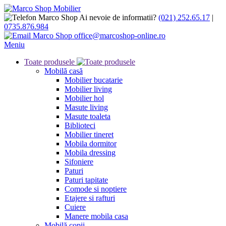
Ai nevoie de informatii?
(021) 252.65.17
|
0735.876.984
office@marcoshop-online.ro
Meniu
Toate produsele
Mobilă casă
Mobilier bucatarie
Mobilier living
Mobilier hol
Masute living
Masute toaleta
Biblioteci
Mobilier tineret
Mobila dormitor
Mobila dressing
Sifoniere
Paturi
Paturi tapitate
Comode si noptiere
Etajere si rafturi
Cuiere
Manere mobila casa
Mobilă copii