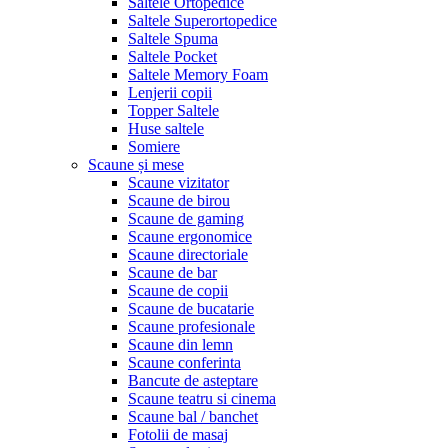
Saltele Ortopedice
Saltele Superortopedice
Saltele Spuma
Saltele Pocket
Saltele Memory Foam
Lenjerii copii
Topper Saltele
Huse saltele
Somiere
Scaune și mese
Scaune vizitator
Scaune de birou
Scaune de gaming
Scaune ergonomice
Scaune directoriale
Scaune de bar
Scaune de copii
Scaune de bucatarie
Scaune profesionale
Scaune din lemn
Scaune conferinta
Bancute de asteptare
Scaune teatru si cinema
Scaune bal / banchet
Fotolii de masaj