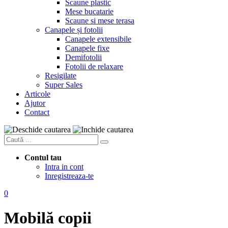
Scaune plastic
Mese bucatarie
Scaune si mese terasa
Canapele și fotolii
Canapele extensibile
Canapele fixe
Demifotolii
Fotolii de relaxare
Resigilate
Super Sales
Articole
Ajutor
Contact
Contul tau
Intra in cont
Inregistreaza-te
0
Mobilă copii