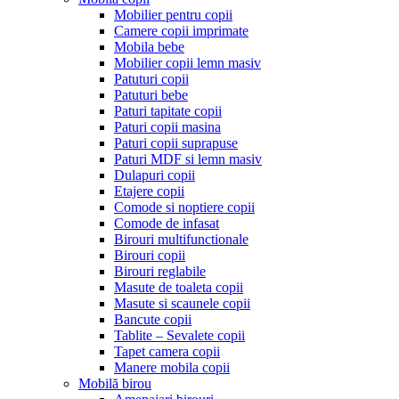
Mobilier pentru copii
Camere copii imprimate
Mobila bebe
Mobilier copii lemn masiv
Patuturi copii
Patuturi bebe
Paturi tapitate copii
Paturi copii masina
Paturi copii suprapuse
Paturi MDF si lemn masiv
Dulapuri copii
Etajere copii
Comode si noptiere copii
Comode de infasat
Birouri multifunctionale
Birouri copii
Birouri reglabile
Masute de toaleta copii
Masute si scaunele copii
Bancute copii
Tablite – Sevalete copii
Tapet camera copii
Manere mobila copii
Mobilă birou