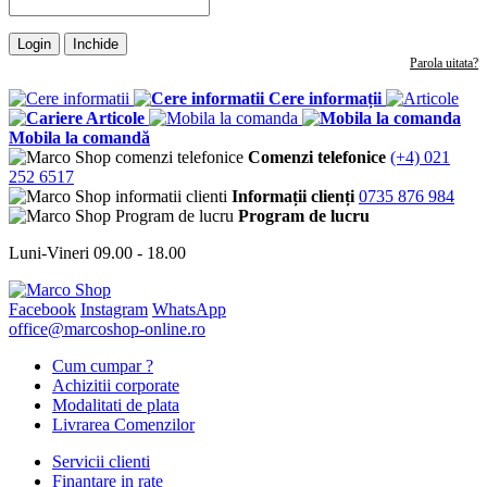
Login
Inchide
Parola uitata?
Cere informații
Articole
Mobila la comandă
Comenzi telefonice
(+4) 021
252 6517
Informații clienți
0735 876 984
Program de lucru
Luni-Vineri 09.00 - 18.00
Facebook
Instagram
WhatsApp
office@marcoshop-online.ro
Cum cumpar ?
Achizitii corporate
Modalitati de plata
Livrarea Comenzilor
Servicii clienti
Finantare in rate