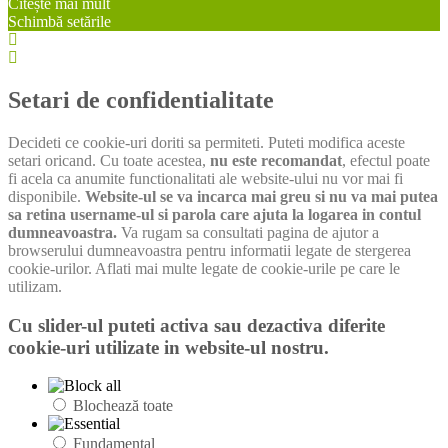
Citește mai mult
Schimbă setările
Setări
cookie
Setări
box
cookie
box
Setari de confidentialitate
Decideti ce cookie-uri doriti sa permiteti. Puteti modifica aceste
setari oricand. Cu toate acestea,
nu este recomandat
, efectul poate
fi acela ca anumite functionalitati ale website-ului nu vor mai fi
disponibile.
Website-ul se va incarca mai greu si nu va mai putea
sa retina username-ul si parola care ajuta la logarea in contul
dumneavoastra.
Va rugam sa consultati pagina de ajutor a
browserului dumneavoastra pentru informatii legate de stergerea
cookie-urilor. Aflati mai multe legate de cookie-urile pe care le
utilizam.
Cu slider-ul puteti activa sau dezactiva diferite
cookie-uri utilizate in website-ul nostru.
Blochează toate
Fundamental