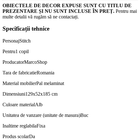
OBIECTELE DE DECOR EXPUSE SUNT CU TITLU DE
PREZENTARE ȘI NU SUNT INCLUSE ÎN PREȚ.
Pentru mai
multe detalii vă rugăm să ne contactați.
Specificații tehnice
Personaj
Stitch
Pentru
1 copil
Producator
MarcoShop
Tara de fabricatie
Romania
Material mobilier
Pal melaminat
Dimensiuni
129x52x185 cm
Culoare material
Alb
Unitatea de vanzare (unitate de masura)
Buc
Inaltime reglabila
Fixa
Produs scolar
Da