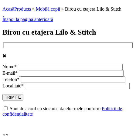
Acasă
Products
»
Mobilă copii
»
Birou cu etajera Lilo & Stitch
Înapoi la pagina anterioară
Birou cu etajera Lilo & Stitch
✖
Nume*
E-mail*
Telefon*
Localitate*
Sunt de acord cu stocarea datelor mele conform
Politicii de
confidențialitate
3.2