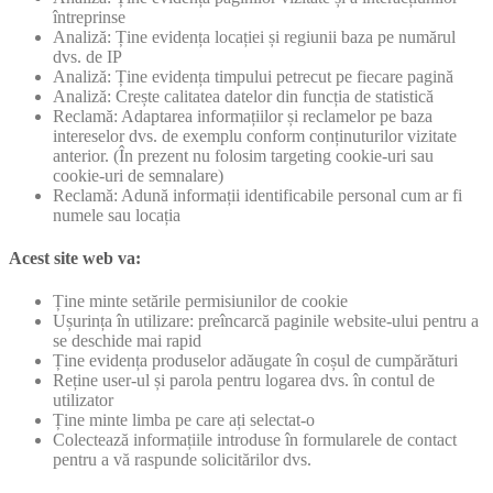
întreprinse
Analiză: Ține evidența locației și regiunii baza pe numărul
dvs. de IP
Analiză: Ține evidența timpului petrecut pe fiecare pagină
Analiză: Crește calitatea datelor din funcția de statistică
Reclamă: Adaptarea informațiilor și reclamelor pe baza
intereselor dvs. de exemplu conform conținuturilor vizitate
anterior. (În prezent nu folosim targeting cookie-uri sau
cookie-uri de semnalare)
Reclamă: Adună informații identificabile personal cum ar fi
numele sau locația
Acest site web va:
Ține minte setările permisiunilor de cookie
Ușurința în utilizare: preîncarcă paginile website-ului pentru a
se deschide mai rapid
Ține evidența produselor adăugate în coșul de cumpărături
Reține user-ul și parola pentru logarea dvs. în contul de
utilizator
Ține minte limba pe care ați selectat-o
Colectează informațiile introduse în formularele de contact
pentru a vă raspunde solicitărilor dvs.