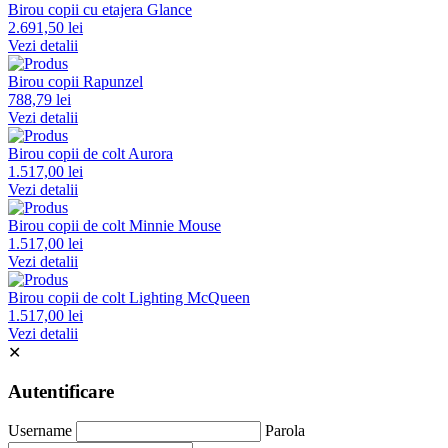
Birou copii cu etajera Glance
2.691,50 lei
Vezi detalii
Birou copii Rapunzel
788,79 lei
Vezi detalii
Birou copii de colt Aurora
1.517,00 lei
Vezi detalii
Birou copii de colt Minnie Mouse
1.517,00 lei
Vezi detalii
Birou copii de colt Lighting McQueen
1.517,00 lei
Vezi detalii
✕
Autentificare
Username
Parola