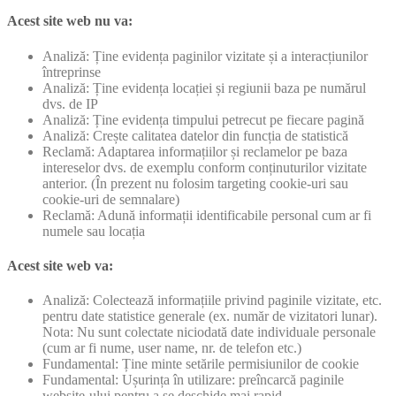
Acest site web nu va:
Analiză: Ține evidența paginilor vizitate și a interacțiunilor
întreprinse
Analiză: Ține evidența locației și regiunii baza pe numărul
dvs. de IP
Analiză: Ține evidența timpului petrecut pe fiecare pagină
Analiză: Crește calitatea datelor din funcția de statistică
Reclamă: Adaptarea informațiilor și reclamelor pe baza
intereselor dvs. de exemplu conform conținuturilor vizitate
anterior. (În prezent nu folosim targeting cookie-uri sau
cookie-uri de semnalare)
Reclamă: Adună informații identificabile personal cum ar fi
numele sau locația
Acest site web va:
Analiză: Colectează informațiile privind paginile vizitate, etc.
pentru date statistice generale (ex. număr de vizitatori lunar).
Nota: Nu sunt colectate niciodată date individuale personale
(cum ar fi nume, user name, nr. de telefon etc.)
Fundamental: Ține minte setările permisiunilor de cookie
Fundamental: Ușurința în utilizare: preîncarcă paginile
website-ului pentru a se deschide mai rapid