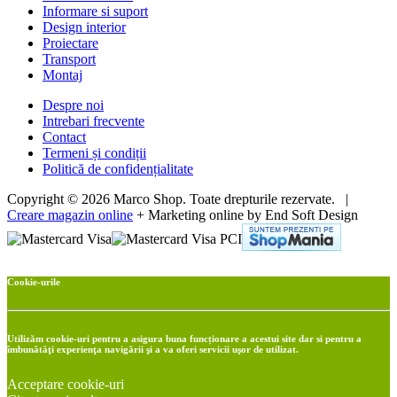
Informare si suport
Design interior
Proiectare
Transport
Montaj
Despre noi
Intrebari frecvente
Contact
Termeni și condiții
Politică de confidențialitate
Copyright © 2026 Marco Shop. Toate drepturile rezervate. |
Creare magazin online
+ Marketing online by End Soft Design
Cookie-urile
Utilizăm cookie-uri pentru a asigura buna funcționare a acestui site dar si pentru a
îmbunătăţi experienţa navigării şi a va oferi servicii uşor de utilizat.
Acceptare cookie-uri