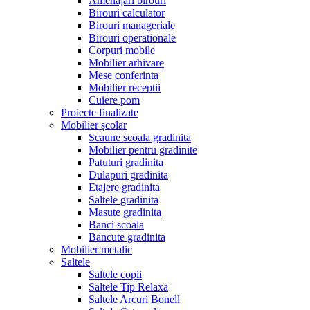
Amenajari birouri
Birouri calculator
Birouri manageriale
Birouri operationale
Corpuri mobile
Mobilier arhivare
Mese conferinta
Mobilier receptii
Cuiere pom
Proiecte finalizate
Mobilier școlar
Scaune scoala gradinita
Mobilier pentru gradinite
Patuturi gradinita
Dulapuri gradinita
Etajere gradinita
Saltele gradinita
Masute gradinita
Banci scoala
Bancute gradinita
Mobilier metalic
Saltele
Saltele copii
Saltele Tip Relaxa
Saltele Arcuri Bonell