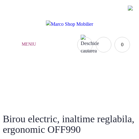
(021) 252.65.17
|
0735.876.984
MENIU
0
MOBILĂ COPII
Acasă
»
Mobilă copii
»
Birou electric, inaltime reglabila, ergonomic OFF990
Birou electric, inaltime reglabila,
ergonomic OFF990