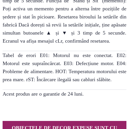
timp de 5 secunde. Funcția de "Stand și Sit" (memento):
Poți activa un memento pentru a alterna între pozițiile de
ședere și stat în picioare. Resetarea biroului la setările din
fabrică Dacă dorești să revii la setările inițiale, ține apăsate
simultan butoanele ▲ și ▼ și 3 timp de 5 secunde.
Ecranul va afișa mesajul cLr, confirmând resetarea.
Tabel de erori E01: Motorul nu este conectat. E02:
Motorul este supraîncărcat. E03: Defecțiune motor. E04:
Probleme de alimentare. HOT: Temperatura motorului este
prea mare. rST: Încărcare ilegală sau cabluri slăbite.
Acest produs are o garantie de 24 luni.
OBIECTELE DE DECOR EXPUSE SUNT CU