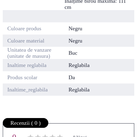
Înălțime birou maximă: 111
cm
Culoare produs
Negru
Culoare material
Negru
Unitatea de vanzare
Buc
(unitate de masura)
Inaltime reglabila
Reglabila
Produs scolar
Da
Inaltime_reglabila
Reglabila
Recenzii ( 0 )