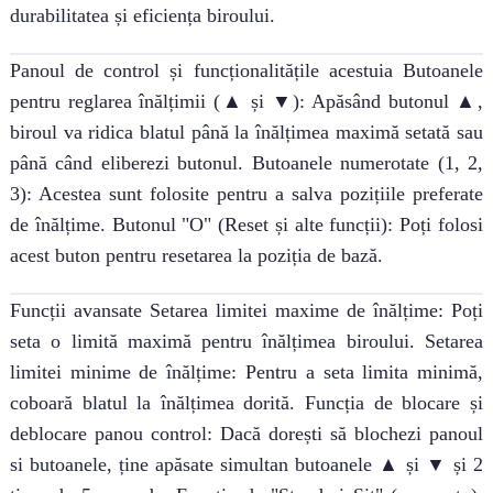
durabilitatea și eficiența biroului.
Panoul de control și funcționalitățile acestuia Butoanele
pentru reglarea înălțimii (▲ și ▼): Apăsând butonul ▲,
biroul va ridica blatul până la înălțimea maximă setată sau
până când eliberezi butonul. Butoanele numerotate (1, 2,
3): Acestea sunt folosite pentru a salva pozițiile preferate
de înălțime. Butonul "O" (Reset și alte funcții): Poți folosi
acest buton pentru resetarea la poziția de bază.
Funcții avansate Setarea limitei maxime de înălțime: Poți
seta o limită maximă pentru înălțimea biroului. Setarea
limitei minime de înălțime: Pentru a seta limita minimă,
coboară blatul la înălțimea dorită. Funcția de blocare și
deblocare panou control: Dacă dorești să blochezi panoul
si butoanele, ține apăsate simultan butoanele ▲ și ▼ și 2