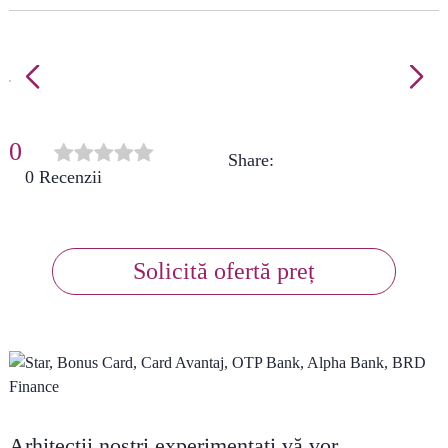
0
Share:
(
0
)
Solicită ofertă preț
Arhitecţii noștri experimentaţi vă vor