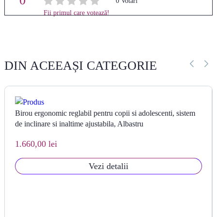
0
Average rating
/ 5. Vote
0
Fii primul care votează!
count:
DIN ACEEAȘI CATEGORIE
Birou ergonomic reglabil pentru copii si adolescenti, sistem
de inclinare si inaltime ajustabila, Albastru
1.660,00 lei
Vezi detalii