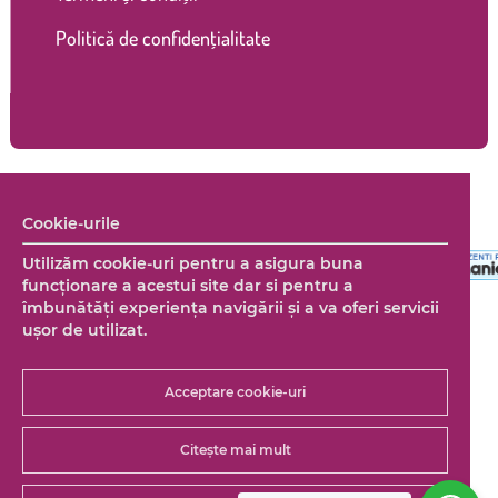
Politică de confidențialitate
Copyright © 2026 Marco Shop. Toate drepturile rezervate. |
Cookie-urile
Creare magazin online
+ Marketing online by End Soft Design
Utilizăm cookie-uri pentru a asigura buna
funcționare a acestui site dar si pentru a
îmbunătăţi experienţa navigării şi a va oferi servicii
uşor de utilizat.
Acceptare cookie-uri
Citește mai mult