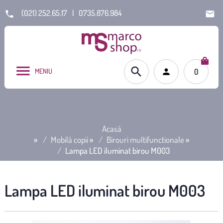
(021) 252.65.17
|
0735.876.984
MENIU
0
Acasă
»
Mobilă copii
»
Birouri multifunctionale
»
Lampa LED iluminat birou M003
Lampa LED iluminat birou M003