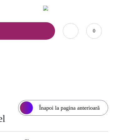
0735.876.984
office@marcoshop-online.ro
0
abil si etajera multifunctionala, Verde pastel
Înapoi la pagina anterioară
el