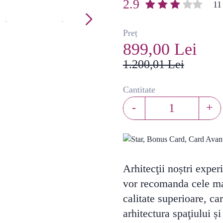
2.9
(
11
Preț
899,00 Lei
1.200,01 Lei
Cantitate
-
+
Arhitecţii noștri exper
vor recomanda cele ma
calitate superioare, ca
arhitectura spaţiului ș