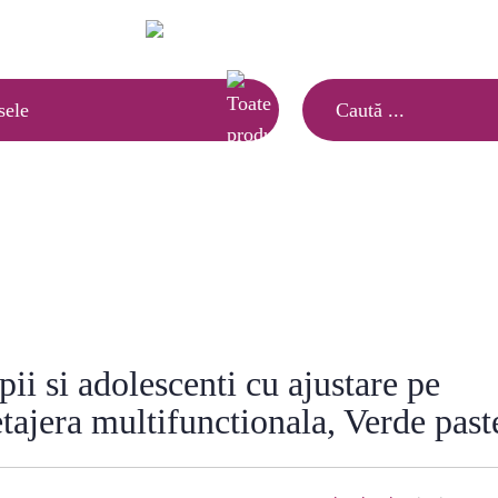
Ai nevoie de informatii?
(021) 252.65.17
|
sele
MOBILĂ COPII
 pentru copii si adolescenti cu ajustare pe inaltime, blat inclin
i si adolescenti cu ajustare pe
 etajera multifunctionala, Verde past