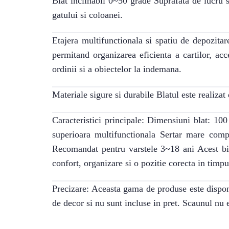
Blat inclinabil 0~50 grade Suprafata de lucru s
gatului si coloanei.
Etajera multifunctionala si spatiu de depozita
permitand organizarea eficienta a cartilor, acc
ordinii si a obiectelor la indemana.
Materiale sigure si durabile Blatul este realiza
Caracteristici principale: Dimensiuni blat: 1
superioara multifunctionala Sertar mare compa
Recomandat pentru varstele 3~18 ani Acest biro
confort, organizare si o pozitie corecta in timpul
Precizare: Aceasta gama de produse este disponi
de decor si nu sunt incluse in pret. Scaunul nu e