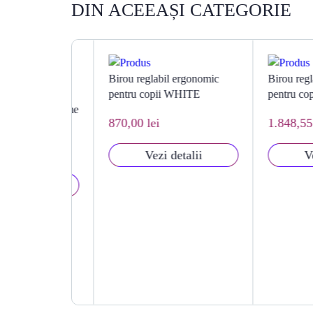
DIN ACEEAȘI CATEGORIE
 reglabil
Birou reglabil ergonomic
Birou reglabil
dolescenti,
pentru copii WHITE
pentru copii
re si inaltime
870,00 lei
1.848,55 lei
Vezi detalii
Vezi d
talii