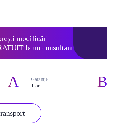
rești modificări
RATUIT
la un consultant
Garanţie
1 an
transport