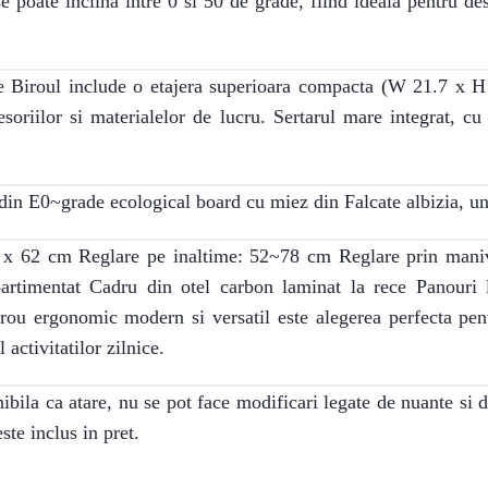
e poate inclina intre 0 si 50 de grade, fiind ideala pentru des
re Biroul include o etajera superioara compacta (W 21.7 x H
esoriilor si materialelor de lucru. Sertarul mare integrat, cu
t din E0~grade ecological board cu miez din Falcate albizia, un 
00 x 62 cm Reglare pe inaltime: 52~78 cm Reglare prin manive
rtimentat Cadru din otel carbon laminat la rece Panouri la
u ergonomic modern si versatil este alegerea perfecta pentr
 activitatilor zilnice.
bila ca atare, nu se pot face modificari legate de nuante si 
ste inclus in pret.