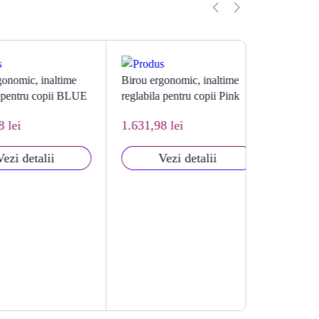
ic, inaltime
Birou ergonomic, inaltime
Birou electri
tru copii BLUE
reglabila pentru copii Pink
reglabila, e
OFF990
1.631,98 lei
Vezi
detalii
Vezi detalii