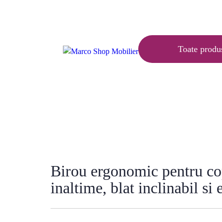
Articole
Ajutor
Contact
Toate produ
Acasă
»
Mobilă copii
»
Birou ergonomic
Birou ergonomic pentru copi
inaltime, blat inclinabil si