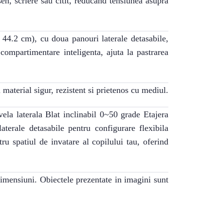
en, scriere sau citit, reducand tensiunea asupra
 44.2 cm), cu doua panouri laterale detasabile,
 compartimentare inteligenta, ajuta la pastrarea
material sigur, rezistent si prietenos cu mediul.
la laterala Blat inclinabil 0~50 grade Etajera
terale detasabile pentru configurare flexibila
u spatiul de invatare al copilului tau, oferind
dimensiuni. Obiectele prezentate in imagini sunt