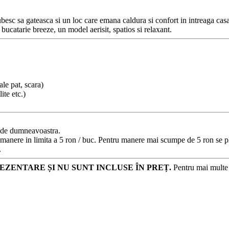
 iubesc sa gateasca si un loc care emana caldura si confort in intreaga c
ucatarie breeze, un model aerisit, spatios si relaxant.
ale pat, scara)
ite etc.)
e de dumneavoastra.
 manere in limita a 5 ron / buc. Pentru manere mai scumpe de 5 ron se pl
.
EZENTARE ȘI NU SUNT INCLUSE ÎN PREȚ.
Pentru mai multe d