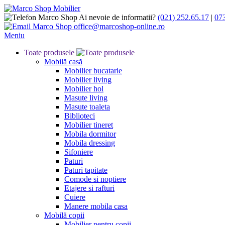
Ai nevoie de informatii?
(021) 252.65.17
|
07
office@marcoshop-online.ro
Meniu
Toate produsele
Mobilă casă
Mobilier bucatarie
Mobilier living
Mobilier hol
Masute living
Masute toaleta
Biblioteci
Mobilier tineret
Mobila dormitor
Mobila dressing
Sifoniere
Paturi
Paturi tapitate
Comode si noptiere
Etajere si rafturi
Cuiere
Manere mobila casa
Mobilă copii
Mobilier pentru copii