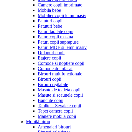
Camere copii imprimate
Mobila bebe
Mobilier copii lemn masiv
Patuturi copii
Patuturi bebe
Paturi tapitate copii
Paturi copii masina
Paturi copii suprapuse
Paturi MDF si lemn masiv
Dulapuri copii
Etajere copii
Comode si noptiere copii
Comode de infasat
Birouri multifunctionale
Birouri copii
Birouri reglabile
Masute de toaleta copii
Masute si scaunele copii
Bancute copii
Tablite – Sevalete copii
Tapet camera copii
Manere mobila copii
Mobilă birou
Amenajari birouri