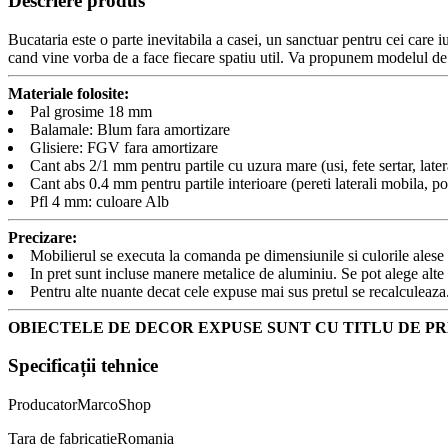
Descriere produs
Bucataria este o parte inevitabila a casei, un sanctuar pentru cei care
cand vine vorba de a face fiecare spatiu util. Va propunem modelul de b
Materiale folosite:
Pal grosime 18 mm
Balamale: Blum fara amortizare
Glisiere: FGV fara amortizare
Cant abs 2/1 mm pentru partile cu uzura mare (usi, fete sertar, later
Cant abs 0.4 mm pentru partile interioare (pereti laterali mobila, pol
Pfl 4 mm: culoare Alb
Precizare:
Mobilierul se executa la comanda pe dimensiunile si culorile ales
In pret sunt incluse manere metalice de aluminiu. Se pot alege alte
Pentru alte nuante decat cele expuse mai sus pretul se recalculeaza
OBIECTELE DE DECOR EXPUSE SUNT CU TITLU DE PR
Specificații tehnice
Producator
MarcoShop
Tara de fabricatie
Romania