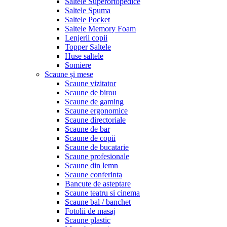
Saltele Superortopedice
Saltele Spuma
Saltele Pocket
Saltele Memory Foam
Lenjerii copii
Topper Saltele
Huse saltele
Somiere
Scaune și mese
Scaune vizitator
Scaune de birou
Scaune de gaming
Scaune ergonomice
Scaune directoriale
Scaune de bar
Scaune de copii
Scaune de bucatarie
Scaune profesionale
Scaune din lemn
Scaune conferinta
Bancute de asteptare
Scaune teatru si cinema
Scaune bal / banchet
Fotolii de masaj
Scaune plastic