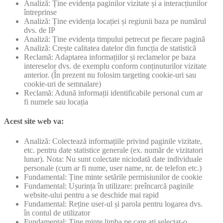
Analiză: Ține evidența paginilor vizitate și a interacțiunilor
întreprinse
Analiză: Ține evidența locației și regiunii baza pe numărul
dvs. de IP
Analiză: Ține evidența timpului petrecut pe fiecare pagină
Analiză: Crește calitatea datelor din funcția de statistică
Reclamă: Adaptarea informațiilor și reclamelor pe baza
intereselor dvs. de exemplu conform conținuturilor vizitate
anterior. (În prezent nu folosim targeting cookie-uri sau
cookie-uri de semnalare)
Reclamă: Adună informații identificabile personal cum ar
fi numele sau locația
Acest site web va:
Analiză: Colectează informațiile privind paginile vizitate,
etc. pentru date statistice generale (ex. număr de vizitatori
lunar). Nota: Nu sunt colectate niciodată date individuale
personale (cum ar fi nume, user name, nr. de telefon etc.)
Fundamental: Ține minte setările permisiunilor de cookie
Fundamental: Ușurința în utilizare: preîncarcă paginile
website-ului pentru a se deschide mai rapid
Fundamental: Reține user-ul și parola pentru logarea dvs.
în contul de utilizator
Fundamental: Ține minte limba pe care ați selectat-o