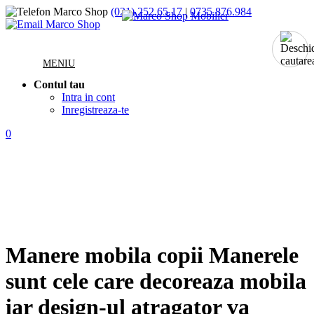
(021) 252.65.17
|
0735.876.984
MENIU
Contul tau
Intra in cont
Inregistreaza-te
0
Manere mobila copii
Manerele
sunt cele care decoreaza mobila
iar design-ul atragator va