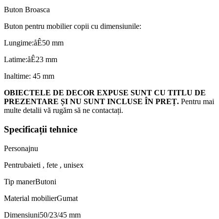
Buton Broasca
Buton pentru mobilier copii cu dimensiunile:
Lungime:åÊ50 mm
Latime:åÊ23 mm
Inaltime: 45 mm
OBIECTELE DE DECOR EXPUSE SUNT CU TITLU DE
PREZENTARE ȘI NU SUNT INCLUSE ÎN PREȚ.
Pentru mai
multe detalii vă rugăm să ne contactați.
Specificații tehnice
Personaj
nu
Pentru
baieti , fete , unisex
Tip maner
Butoni
Material mobilier
Gumat
Dimensiuni
50/23/45 mm