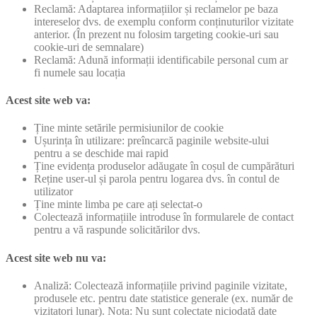
Reclamă: Adaptarea informațiilor și reclamelor pe baza
intereselor dvs. de exemplu conform conținuturilor vizitate
anterior. (În prezent nu folosim targeting cookie-uri sau
cookie-uri de semnalare)
Reclamă: Adună informații identificabile personal cum ar
fi numele sau locația
Acest site web va:
Ține minte setările permisiunilor de cookie
Ușurința în utilizare: preîncarcă paginile website-ului
pentru a se deschide mai rapid
Ține evidența produselor adăugate în coșul de cumpărături
Reține user-ul și parola pentru logarea dvs. în contul de
utilizator
Ține minte limba pe care ați selectat-o
Colectează informațiile introduse în formularele de contact
pentru a vă raspunde solicitărilor dvs.
Acest site web nu va:
Analiză: Colectează informațiile privind paginile vizitate,
produsele etc. pentru date statistice generale (ex. număr de
vizitatori lunar). Nota: Nu sunt colectate niciodată date