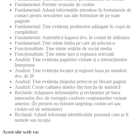
Fundamental: Permite sesiunile de cookie
Fundamental: Adună informațiile introduse în formularele de
contact pentru newsletter sau alte formulare de pe toate
paginile
Fundamental: Ține evidența produselor adăugate în coșul de
cumpărături
Fundamental: Autentifică logarea dvs. în contul de utilizator
Fundamental: Ține minte limba pe care ați selectat-o
Funcționalitate: Ține minte setările de social media
Funcționalitate: Ține minte țara și regiunea selectată
Analiză: Ține evidența paginilor vizitate și a interacțiunilor
întreprinse
Analiză: Ține evidența locației și regiunii baza pe numărul
dvs. de IP
Analiză: Ține evidența timpului petrecut pe fiecare pagină
Analiză: Crește calitatea datelor din funcția de statistică
Reclamă: Adaptarea informațiilor și reclamelor pe baza
intereselor dvs. de exemplu conform conținuturilor vizitate
anterior. (În prezent nu folosim targeting cookie-uri sau
cookie-uri de semnalare)
Reclamă: Adună informații identificabile personal cum ar fi
numele sau locația
Acest site web va: