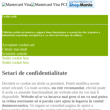
Cookie-urile
Utilizăm cookie-uri pentru a asigura buna funcționare a acestui site dar si pentru a
îmbunătăţi experienţa navigării şi a va oferi servicii uşor de utilizat.
Acceptare cookie-uri
Citește mai mult
Schimbă setările
Setări cookie box
Setări cookie box
Setari de confidentialitate
Decideti ce cookie-uri doriti sa permiteti. Puteti modifica aceste
setari oricand. Cu toate acestea,
nu este recomandat
, efectul poate
fi acela ca anumite functionalitati ale website-ului nu vor mai fi
disponibile.
Website-ul se va incarca mai greu si nu va mai putea
sa retina username-ul si parola care ajuta la logarea in contul
dumneavoastra.
Va rugam sa consultati pagina de ajutor a
browserului dumneavoastra pentru informatii legate de stergerea