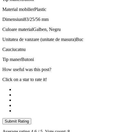
Material mobilier
Plastic
Dimensiuni
83/25/56 mm
Culoare material
Galben, Negru
Unitatea de vanzare (unitate de masura)
Buc
Cauciucat
nu
Tip maner
Butoni
How useful was this post?
Click on a star to rate it!
Submit Rating
Average rating
4.6
/ 5. Vote count:
8