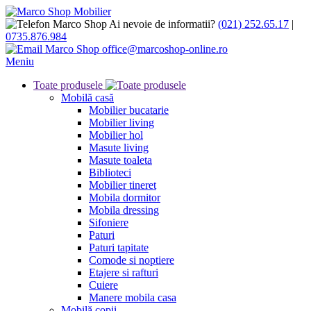
Ai nevoie de informatii?
(021) 252.65.17
|
0735.876.984
office@marcoshop-online.ro
Meniu
Toate produsele
Mobilă casă
Mobilier bucatarie
Mobilier living
Mobilier hol
Masute living
Masute toaleta
Biblioteci
Mobilier tineret
Mobila dormitor
Mobila dressing
Sifoniere
Paturi
Paturi tapitate
Comode si noptiere
Etajere si rafturi
Cuiere
Manere mobila casa
Mobilă copii