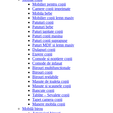
Mobilier pentru copii
Camere copii imprimate
Mobila bebe
Mobilier copii lemn masiv
Patuturi copii
Patuturi bebe
Paturi tapitate copii
Paturi copii masina
Paturi copii suprapuse
Paturi MDF si lemn masiv
Dulapuri copii
Etajere copii
Comode si noptiere copii
Comode de infasat
Birouri multifunctionale
Birouri copii
Birouri reglabile
Masute de toaleta copii
Masute si scaunele copii
Bancute copii
Tablite – Sevalete copii
Tapet camera copii
Manere mobila copii
Mobilă birou