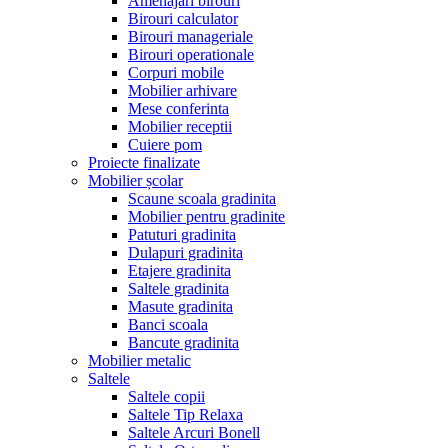
Amenajari birouri
Birouri calculator
Birouri manageriale
Birouri operationale
Corpuri mobile
Mobilier arhivare
Mese conferinta
Mobilier receptii
Cuiere pom
Proiecte finalizate
Mobilier școlar
Scaune scoala gradinita
Mobilier pentru gradinite
Patuturi gradinita
Dulapuri gradinita
Etajere gradinita
Saltele gradinita
Masute gradinita
Banci scoala
Bancute gradinita
Mobilier metalic
Saltele
Saltele copii
Saltele Tip Relaxa
Saltele Arcuri Bonell