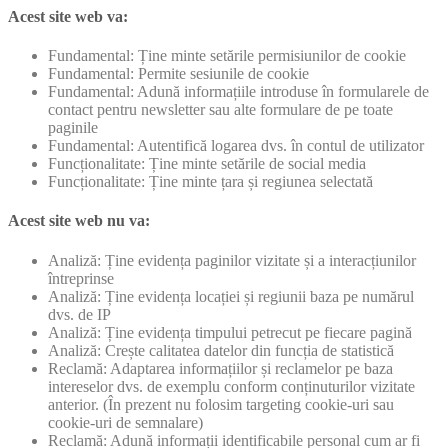
Acest site web va:
Fundamental: Ține minte setările permisiunilor de cookie
Fundamental: Permite sesiunile de cookie
Fundamental: Adună informațiile introduse în formularele de
contact pentru newsletter sau alte formulare de pe toate
paginile
Fundamental: Autentifică logarea dvs. în contul de utilizator
Funcționalitate: Ține minte setările de social media
Funcționalitate: Ține minte țara și regiunea selectată
Acest site web nu va:
Analiză: Ține evidența paginilor vizitate și a interacțiunilor
întreprinse
Analiză: Ține evidența locației și regiunii baza pe numărul
dvs. de IP
Analiză: Ține evidența timpului petrecut pe fiecare pagină
Analiză: Crește calitatea datelor din funcția de statistică
Reclamă: Adaptarea informațiilor și reclamelor pe baza
intereselor dvs. de exemplu conform conținuturilor vizitate
anterior. (În prezent nu folosim targeting cookie-uri sau
cookie-uri de semnalare)
Reclamă: Adună informații identificabile personal cum ar fi