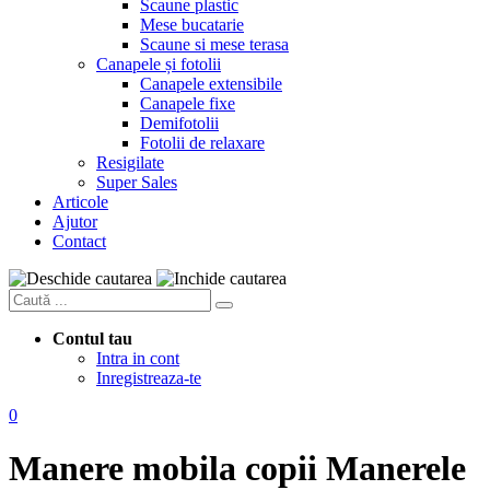
Scaune plastic
Mese bucatarie
Scaune si mese terasa
Canapele și fotolii
Canapele extensibile
Canapele fixe
Demifotolii
Fotolii de relaxare
Resigilate
Super Sales
Articole
Ajutor
Contact
Contul tau
Intra in cont
Inregistreaza-te
0
Manere mobila copii
Manerele