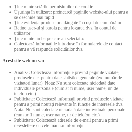
Ține minte setările permisiunilor de cookie
Ușurința în utilizare: preîncarcă paginile website-ului pentru a
se deschide mai rapid
Ține evidența produselor adăugate în coșul de cumpărături
Reține user-ul și parola pentru logarea dvs. în contul de
utilizator
Ține minte limba pe care ați selectat-o
Colectează informațiile introduse în formularele de contact
pentru a vă raspunde solicitărilor dvs.
Acest site web nu va:
Analiză: Colectează informațiile privind paginile vizitate,
produsele etc. pentru date statistice generale (ex. număr de
vizitatori lunar). Nota: Nu sunt colectate niciodată date
individuale personale (cum ar fi nume, user name, nr. de
telefon etc.)
Publicitate: Colectează informații privind produsele vizitate
pentru a primi noutăți relevante în funcție de interesele dvs.
Nota: Nu sunt colectate niciodată date individuale personale
(cum ar fi nume, user name, nr de telefon etc.)
Publicitate: Colectează adresele de e-mail pentru a primi
newslettere cu cele mai noi informații