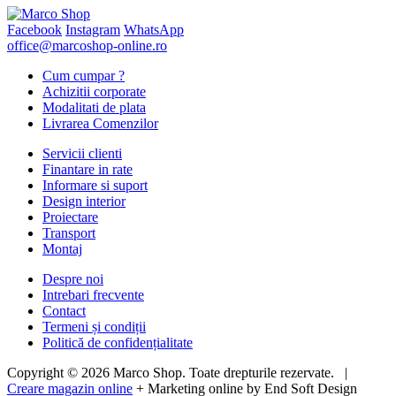
Facebook
Instagram
WhatsApp
office@marcoshop-online.ro
Cum cumpar ?
Achizitii corporate
Modalitati de plata
Livrarea Comenzilor
Servicii clienti
Finantare in rate
Informare si suport
Design interior
Proiectare
Transport
Montaj
Despre noi
Intrebari frecvente
Contact
Termeni și condiții
Politică de confidențialitate
Copyright © 2026 Marco Shop. Toate drepturile rezervate. |
Creare magazin online
+ Marketing online by End Soft Design