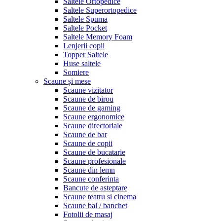
Saltele Ortopedice
Saltele Superortopedice
Saltele Spuma
Saltele Pocket
Saltele Memory Foam
Lenjerii copii
Topper Saltele
Huse saltele
Somiere
Scaune și mese
Scaune vizitator
Scaune de birou
Scaune de gaming
Scaune ergonomice
Scaune directoriale
Scaune de bar
Scaune de copii
Scaune de bucatarie
Scaune profesionale
Scaune din lemn
Scaune conferinta
Bancute de asteptare
Scaune teatru si cinema
Scaune bal / banchet
Fotolii de masaj