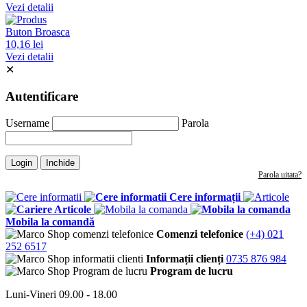
Vezi detalii
Buton Broasca
10,16 lei
Vezi detalii
✕
Autentificare
Username
Parola
Login
Inchide
Parola uitata?
Cere informații
Articole
Mobila la comandă
Comenzi telefonice
(+4) 021
252 6517
Informații clienți
0735 876 984
Program de lucru
Luni-Vineri 09.00 - 18.00