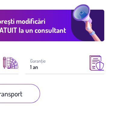
rești modificări
ATUIT
la un consultant
Garanţie
1 an
transport