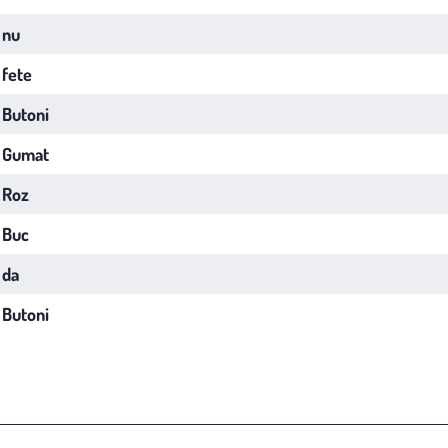
nu
fete
Butoni
Gumat
Roz
Buc
da
Butoni