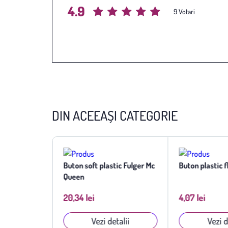
4.9
Average rating
/ 5. Vote count:
9
DIN ACEEAȘI CATEGORIE
oare rosu
Buton soft plastic Fulger Mc
Buton plastic 
Queen
20,34 lei
4,07 lei
talii
Vezi detalii
Vezi d