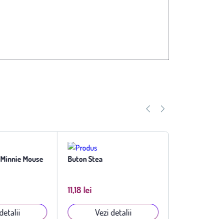
 Minnie Mouse
Buton Stea
Buton Vapor
11,18 lei
11,18 lei
detalii
Vezi detalii
Vezi