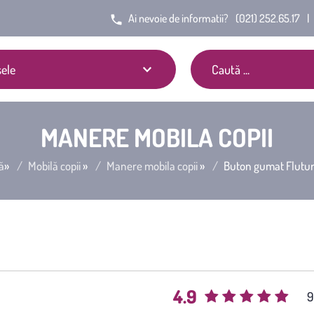
Ai nevoie de informatii?
(021) 252.65.17
|
ele
MANERE MOBILA COPII
ă
»
Mobilă copii
»
Manere mobila copii
»
Buton gumat Flutur
4.9
(
9