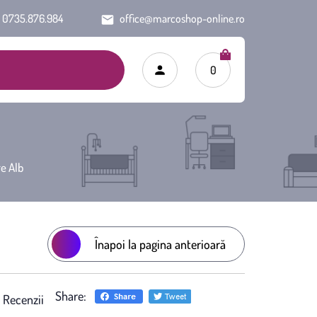
0735.876.984
office@marcoshop-online.ro
0
e Alb
Înapoi la pagina anterioară
Share:
)