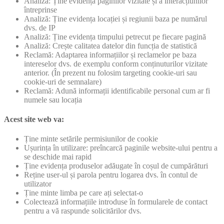
Analiză: Ține evidența paginilor vizitate și a interacțiunilor
întreprinse
Analiză: Ține evidența locației și regiunii baza pe numărul
dvs. de IP
Analiză: Ține evidența timpului petrecut pe fiecare pagină
Analiză: Crește calitatea datelor din funcția de statistică
Reclamă: Adaptarea informațiilor și reclamelor pe baza
intereselor dvs. de exemplu conform conținuturilor vizitate
anterior. (În prezent nu folosim targeting cookie-uri sau
cookie-uri de semnalare)
Reclamă: Adună informații identificabile personal cum ar fi
numele sau locația
Acest site web va:
Ține minte setările permisiunilor de cookie
Ușurința în utilizare: preîncarcă paginile website-ului pentru a
se deschide mai rapid
Ține evidența produselor adăugate în coșul de cumpărături
Reține user-ul și parola pentru logarea dvs. în contul de
utilizator
Ține minte limba pe care ați selectat-o
Colectează informațiile introduse în formularele de contact
pentru a vă raspunde solicitărilor dvs.