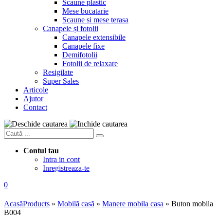
Scaune plastic
Mese bucatarie
Scaune si mese terasa
Canapele și fotolii
Canapele extensibile
Canapele fixe
Demifotolii
Fotolii de relaxare
Resigilate
Super Sales
Articole
Ajutor
Contact
Contul tau
Intra in cont
Inregistreaza-te
0
Acasă
Products
»
Mobilă casă
»
Manere mobila casa
»
Buton mobila
B004