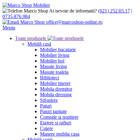
Ai nevoie de informatii?
(021) 252.65.17
|
0735.876.984
office@marcoshop-online.ro
Meniu
Toate produsele
Mobilă casă
Mobilier bucatarie
Mobilier living
Mobilier hol
Masute living
Masute toaleta
Biblioteci
Mobilier tineret
Mobila dormitor
Mobila dressing
Sifoniere
Paturi
Paturi tapitate
Comode si noptiere
Etajere si rafturi
Cuiere
Manere mobila casa
Mobilă copii