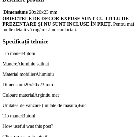
Dimensiune
20x20x23 mm
OBIECTELE DE DECOR EXPUSE SUNT CU TITLU DE
PREZENTARE ȘI NU SUNT INCLUSE ÎN PREȚ.
Pentru mai
multe detalii vă rugăm să ne contactați.
Specificații tehnice
Tip maner
Butoni
Manere
Aluminiu satinat
Material mobilier
Aluminiu
Dimensiuni
20x20x23 mm
Culoare material
Argintiu mat
Unitatea de vanzare (unitate de masura)
Buc
Tip maner
Butoni
How useful was this post?
Click on a star to rate it!