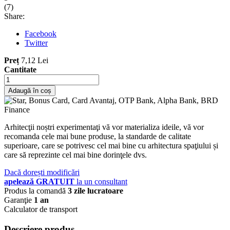
(
7
)
Share:
Facebook
Twitter
Preț
7,12 Lei
Cantitate
Adaugă în coș
Arhitecţii noștri experimentaţi vă vor materializa ideile, vă vor
recomanda cele mai bune produse, la standarde de calitate
superioare, care se potrivesc cel mai bine cu arhitectura spaţiului și
care să reprezinte cel mai bine dorinţele dvs.
Dacă dorești modificări
apelează GRATUIT
la un consultant
Produs la comandă
3 zile lucratoare
Garanţie
1 an
Calculator de transport
Descriere produs