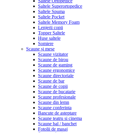
Saltele Ortopedice
Saltele Superortopedice
Saltele Spuma
Saltele Pocket
Saltele Memory Foam
Lenjerii copii
Topper Saltele
Huse saltele
Somiere
Scaune și mese
Scaune vizitator
Scaune de birou
Scaune de gaming
Scaune ergonomice
Scaune directoriale
Scaune de bar
Scaune de copii
Scaune de bucatarie
Scaune profesionale
Scaune din lemn
Scaune conferinta
Bancute de asteptare
Scaune teatru si cinema
Scaune bal / banchet
Fotolii de masaj