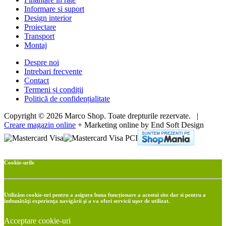
Informare si suport
Design interior
Proiectare
Transport
Montaj
Despre noi
Intrebari frecvente
Contact
Termeni și condiții
Politică de confidențialitate
Copyright © 2026 Marco Shop. Toate drepturile rezervate. |
Creare magazin online
+ Marketing online by End Soft Design
Cookie-urile
Utilizăm cookie-uri pentru a asigura buna funcționare a acestui site dar si pentru a
îmbunătăţi experienţa navigării şi a va oferi servicii uşor de utilizat.
Acceptare cookie-uri