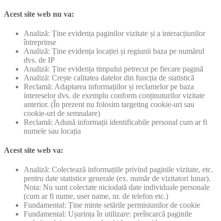
Acest site web nu va:
Analiză: Ține evidența paginilor vizitate și a interacțiunilor
întreprinse
Analiză: Ține evidența locației și regiunii baza pe numărul
dvs. de IP
Analiză: Ține evidența timpului petrecut pe fiecare pagină
Analiză: Crește calitatea datelor din funcția de statistică
Reclamă: Adaptarea informațiilor și reclamelor pe baza
intereselor dvs. de exemplu conform conținuturilor vizitate
anterior. (În prezent nu folosim targeting cookie-uri sau
cookie-uri de semnalare)
Reclamă: Adună informații identificabile personal cum ar fi
numele sau locația
Acest site web va:
Analiză: Colectează informațiile privind paginile vizitate, etc.
pentru date statistice generale (ex. număr de vizitatori lunar).
Nota: Nu sunt colectate niciodată date individuale personale
(cum ar fi nume, user name, nr. de telefon etc.)
Fundamental: Ține minte setările permisiunilor de cookie
Fundamental: Ușurința în utilizare: preîncarcă paginile