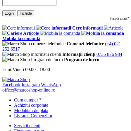
Login
Inchide
Parola uitata?
Cere informații
Articole
Mobila la comandă
Comenzi telefonice
(+4) 021
252 6517
Informații clienți
0735 876 984
Program de lucru
Luni-Vineri 09.00 - 18.00
Facebook
Instagram
WhatsApp
office@marcoshop-online.ro
Cum cumpar ?
Achizitii corporate
Modalitati de plata
Livrarea Comenzilor
Servicii clienti
Finantare in rate