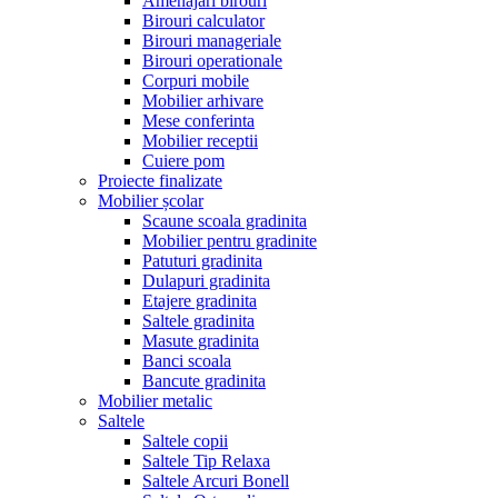
Amenajari birouri
Birouri calculator
Birouri manageriale
Birouri operationale
Corpuri mobile
Mobilier arhivare
Mese conferinta
Mobilier receptii
Cuiere pom
Proiecte finalizate
Mobilier școlar
Scaune scoala gradinita
Mobilier pentru gradinite
Patuturi gradinita
Dulapuri gradinita
Etajere gradinita
Saltele gradinita
Masute gradinita
Banci scoala
Bancute gradinita
Mobilier metalic
Saltele
Saltele copii
Saltele Tip Relaxa
Saltele Arcuri Bonell