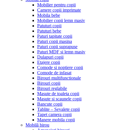
Mobilier pentru copii
Camere copii imprimate
Mobila bebe
Mobilier copii lemn masiv
Patuturi copii
Patuturi bebe
Paturi tapitate copii
Paturi copii masina
Paturi copii suprapuse
Paturi MDF si lemn masiv
Dulapuri copii
Etajere copii
Comode si noptiere copii
Comode de infasat
Birouri multifunctionale
Birouri copii
Birouri reglabile
Masute de toaleta copii
Masute si scaunele copii
Bancute copii
Tablite – Sevalete copii
Tapet camera copii
Manere mobila copii
Mobilă birou