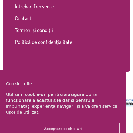
Intrebari frecvente
Contact
Termeni și condiții
Politică de confidențialitate
Cookie-urile
Copyright © 2026 Marco Shop. Toate drepturile rezervate. |
Creare magazin online
+ Marketing online by End Soft Design
Utilizăm cookie-uri pentru a asigura buna
funcționare a acestui site dar si pentru a
îmbunătăţi experienţa navigării şi a va oferi servicii
uşor de utilizat.
Acceptare cookie-uri