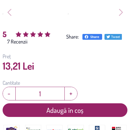
5
Share:
(
7
)
Preț
13,21 Lei
Cantitate
-
+
Adaugă în coș