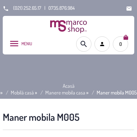
(021) 252.65.17
|
0735.876.984
MENIU
0
Acasă
»
Mobilă casă
»
Manere mobila casa
»
Maner mobila M005
Maner mobila M005