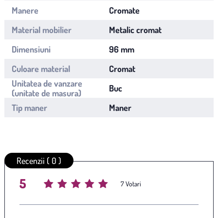
Manere
Cromate
Material mobilier
Metalic cromat
Dimensiuni
96 mm
Culoare material
Cromat
Unitatea de vanzare
Buc
(unitate de masura)
Tip maner
Maner
Recenzii ( 0 )
5
Average rating
/ 5. Vote count:
7