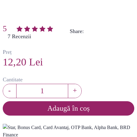
5
Share:
(
7
)
Preț
12,20 Lei
Cantitate
-
+
Adaugă în coș