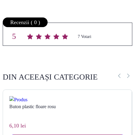
Recenzii ( 0 )
5
Average rating
/ 5. Vote count:
7
DIN ACEEAȘI CATEGORIE
Buton plastic floare rosu
6,10 lei