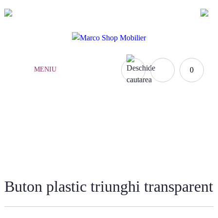
(021) 252.65.17
|
0735.876.984
MENIU
0
MANERE MOBILA COPII
Acasă
»
Mobilă copii
»
Manere mobila copii
»
Buton plastic triunghi transparent
Buton plastic triunghi transparent