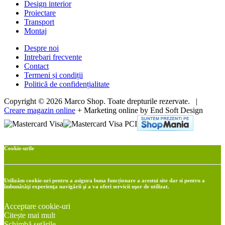
Design interior
Proiectare
Transport
Montaj
Despre noi
Intrebari frecvente
Contact
Termeni și condiții
Politică de confidențialitate
Copyright © 2026 Marco Shop. Toate drepturile rezervate. |
Creare magazin online
+ Marketing online by End Soft Design
Cookie-urile
Utilizăm cookie-uri pentru a asigura buna funcționare a acestui site dar si pentru a
îmbunătăţi experienţa navigării şi a va oferi servicii uşor de utilizat.
Acceptare cookie-uri
Citește mai mult
Schimbă setările