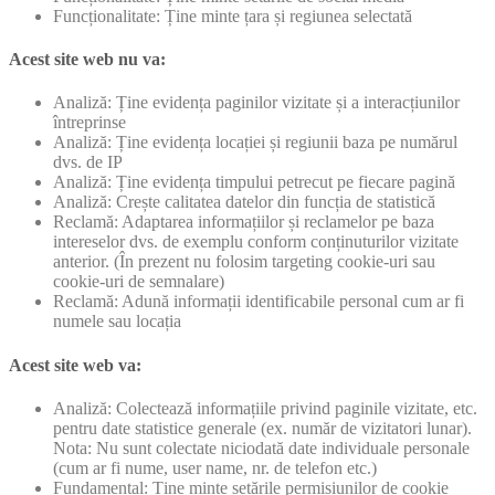
Funcționalitate: Ține minte țara și regiunea selectată
Acest site web nu va:
Analiză: Ține evidența paginilor vizitate și a interacțiunilor
întreprinse
Analiză: Ține evidența locației și regiunii baza pe numărul
dvs. de IP
Analiză: Ține evidența timpului petrecut pe fiecare pagină
Analiză: Crește calitatea datelor din funcția de statistică
Reclamă: Adaptarea informațiilor și reclamelor pe baza
intereselor dvs. de exemplu conform conținuturilor vizitate
anterior. (În prezent nu folosim targeting cookie-uri sau
cookie-uri de semnalare)
Reclamă: Adună informații identificabile personal cum ar fi
numele sau locația
Acest site web va:
Analiză: Colectează informațiile privind paginile vizitate, etc.
pentru date statistice generale (ex. număr de vizitatori lunar).
Nota: Nu sunt colectate niciodată date individuale personale
(cum ar fi nume, user name, nr. de telefon etc.)
Fundamental: Ține minte setările permisiunilor de cookie