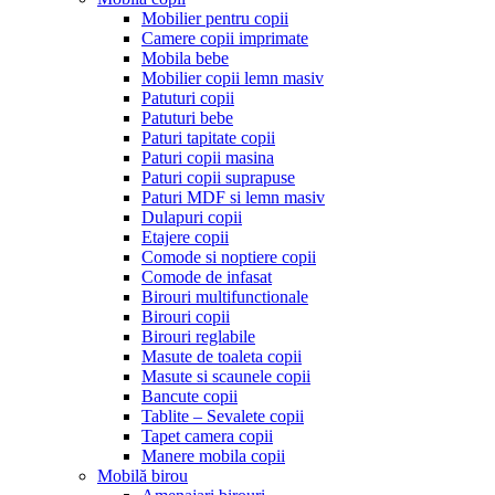
Mobilier pentru copii
Camere copii imprimate
Mobila bebe
Mobilier copii lemn masiv
Patuturi copii
Patuturi bebe
Paturi tapitate copii
Paturi copii masina
Paturi copii suprapuse
Paturi MDF si lemn masiv
Dulapuri copii
Etajere copii
Comode si noptiere copii
Comode de infasat
Birouri multifunctionale
Birouri copii
Birouri reglabile
Masute de toaleta copii
Masute si scaunele copii
Bancute copii
Tablite – Sevalete copii
Tapet camera copii
Manere mobila copii
Mobilă birou