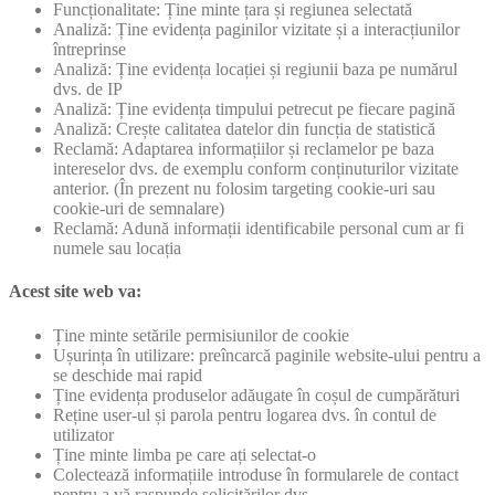
Funcționalitate: Ține minte țara și regiunea selectată
Analiză: Ține evidența paginilor vizitate și a interacțiunilor
întreprinse
Analiză: Ține evidența locației și regiunii baza pe numărul
dvs. de IP
Analiză: Ține evidența timpului petrecut pe fiecare pagină
Analiză: Crește calitatea datelor din funcția de statistică
Reclamă: Adaptarea informațiilor și reclamelor pe baza
intereselor dvs. de exemplu conform conținuturilor vizitate
anterior. (În prezent nu folosim targeting cookie-uri sau
cookie-uri de semnalare)
Reclamă: Adună informații identificabile personal cum ar fi
numele sau locația
Acest site web va:
Ține minte setările permisiunilor de cookie
Ușurința în utilizare: preîncarcă paginile website-ului pentru a
se deschide mai rapid
Ține evidența produselor adăugate în coșul de cumpărături
Reține user-ul și parola pentru logarea dvs. în contul de
utilizator
Ține minte limba pe care ați selectat-o
Colectează informațiile introduse în formularele de contact
pentru a vă raspunde solicitărilor dvs.