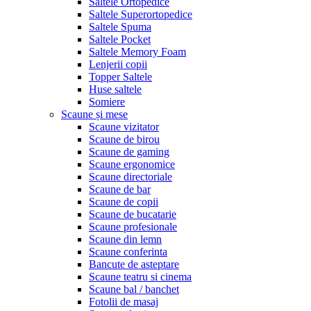
Saltele Ortopedice
Saltele Superortopedice
Saltele Spuma
Saltele Pocket
Saltele Memory Foam
Lenjerii copii
Topper Saltele
Huse saltele
Somiere
Scaune și mese
Scaune vizitator
Scaune de birou
Scaune de gaming
Scaune ergonomice
Scaune directoriale
Scaune de bar
Scaune de copii
Scaune de bucatarie
Scaune profesionale
Scaune din lemn
Scaune conferinta
Bancute de asteptare
Scaune teatru si cinema
Scaune bal / banchet
Fotolii de masaj