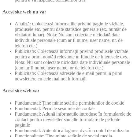
Acest site web nu va:
Analiză: Colectează informațiile privind paginile vizitate,
produsele etc. pentru date statistice generale (ex. număr de
vizitatori lunar). Nota: Nu sunt colectate niciodată date
individuale personale (cum ar fi nume, user name, nr. de
telefon etc.)
Publicitate: Colectează informații privind produsele vizitate
pentru a primi noutăți relevante în funcție de interesele dvs.
Nota: Nu sunt colectate niciodată date individuale personale
(cum ar fi nume, user name, nr de telefon etc.)
Publicitate: Colectează adresele de e-mail pentru a primi
newslettere cu cele mai noi informații
Acest site web va:
Fundamental: Ține minte setările permisiunilor de cookie
Fundamental: Permite sesiunile de cookie
Fundamental: Adună informațiile introduse în formularele de
contact pentru newsletter sau alte formulare de pe toate
paginile
Fundamental: Autentifică logarea dvs. în contul de utilizator
Funcționalitate: Ține minte setările de social media