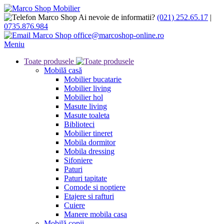
Ai nevoie de informatii?
(021) 252.65.17
|
0735.876.984
office@marcoshop-online.ro
Meniu
Toate produsele
Mobilă casă
Mobilier bucatarie
Mobilier living
Mobilier hol
Masute living
Masute toaleta
Biblioteci
Mobilier tineret
Mobila dormitor
Mobila dressing
Sifoniere
Paturi
Paturi tapitate
Comode si noptiere
Etajere si rafturi
Cuiere
Manere mobila casa
Mobilă copii