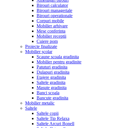
Amenajari birouri
Birouri calculator
Birouri manageriale
Birouri operationale
Corpuri mobile
Mobilier arhivare
Mese conferinta
Mobilier receptii
Cuiere pom
Proiecte finalizate
Mobilier școlar
Scaune scoala gradinita
Mobilier pentru gradinite
Patuturi gradinita
Dulapuri gradinita
Etajere gradinita
Saltele gradinita
Masute gradinita
Banci scoala
Bancute gradinita
Mobilier metalic
Saltele
Saltele copii
Saltele Tip Relaxa
Saltele Arcuri Bonell