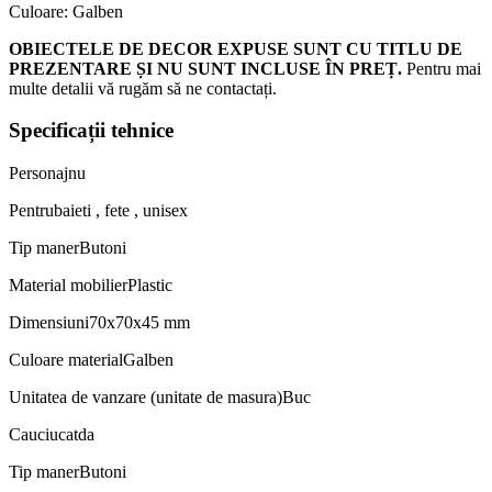
Culoare: Galben
OBIECTELE DE DECOR EXPUSE SUNT CU TITLU DE
PREZENTARE ȘI NU SUNT INCLUSE ÎN PREȚ.
Pentru mai
multe detalii vă rugăm să ne contactați.
Specificații tehnice
Personaj
nu
Pentru
baieti , fete , unisex
Tip maner
Butoni
Material mobilier
Plastic
Dimensiuni
70x70x45 mm
Culoare material
Galben
Unitatea de vanzare (unitate de masura)
Buc
Cauciucat
da
Tip maner
Butoni