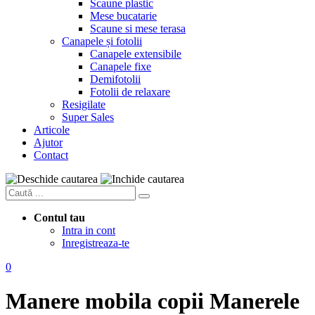
Scaune plastic
Mese bucatarie
Scaune si mese terasa
Canapele și fotolii
Canapele extensibile
Canapele fixe
Demifotolii
Fotolii de relaxare
Resigilate
Super Sales
Articole
Ajutor
Contact
Contul tau
Intra in cont
Inregistreaza-te
0
Manere mobila copii
Manerele