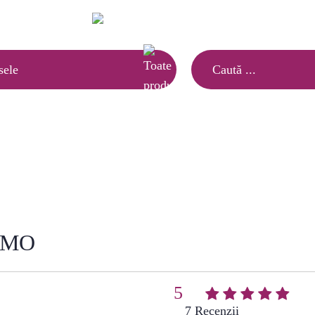
Ai nevoie de informatii?
(021) 252.65.17
|
sele
MANERE MOBILA COPII
Mobilă copii
»
Manere mobila copii
»
Buton standard V
ROMO
5
(
7
)