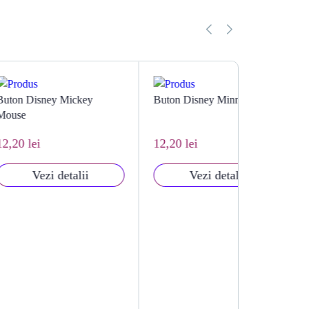
 Mickey
Buton Disney Minnie Mouse
Buton Stea
12,20 lei
11,18 lei
detalii
Vezi detalii
Vezi