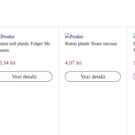
stic Fulger Mc
Buton plastic floare turcuaz
Buton Disney
Mouse
4,07 lei
12,20 lei
etalii
Vezi detalii
Vezi 