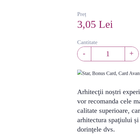
Preț
3,05 Lei
Cantitate
-
+
Arhitecţii noștri exper
vor recomanda cele ma
calitate superioare, ca
arhitectura spaţiului ș
dorinţele dvs.