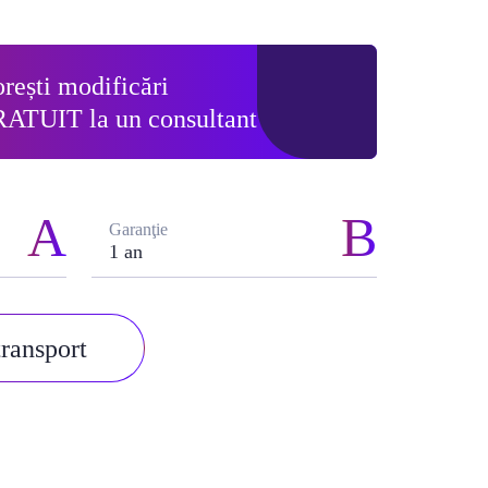
rești modificări
RATUIT
la un consultant
Garanţie
1 an
transport