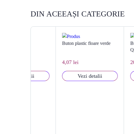
DIN ACEEAȘI CATEGORIE
Buton plastic floare verde
Buton soft pla
Queen
4,07 lei
20,34 lei
talii
Vezi detalii
Vezi d