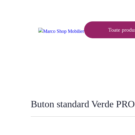
Articole
Ajutor
Contact
Toate produ
Acasă
»
Buton standard Verde P