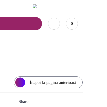
0735.876.984
office@marcoshop-online.ro
0
erde PROMO
Înapoi la pagina anterioară
Share: