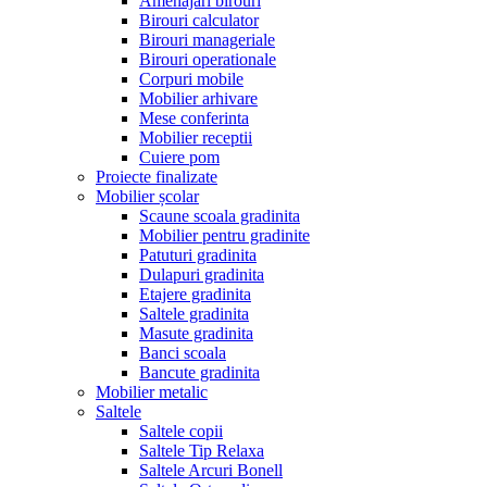
Amenajari birouri
Birouri calculator
Birouri manageriale
Birouri operationale
Corpuri mobile
Mobilier arhivare
Mese conferinta
Mobilier receptii
Cuiere pom
Proiecte finalizate
Mobilier școlar
Scaune scoala gradinita
Mobilier pentru gradinite
Patuturi gradinita
Dulapuri gradinita
Etajere gradinita
Saltele gradinita
Masute gradinita
Banci scoala
Bancute gradinita
Mobilier metalic
Saltele
Saltele copii
Saltele Tip Relaxa
Saltele Arcuri Bonell