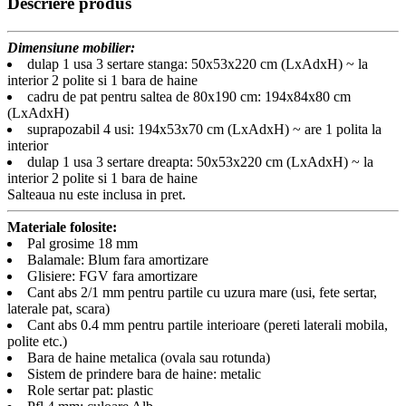
Descriere produs
Dimensiune mobilier:
dulap 1 usa 3 sertare stanga: 50x53x220 cm (LxAdxH) ~ la
interior 2 polite si 1 bara de haine
cadru de pat pentru saltea de 80x190 cm: 194x84x80 cm
(LxAdxH)
suprapozabil 4 usi: 194x53x70 cm (LxAdxH) ~ are 1 polita la
interior
dulap 1 usa 3 sertare dreapta: 50x53x220 cm (LxAdxH) ~ la
interior 2 polite si 1 bara de haine
Salteaua nu este inclusa in pret.
Materiale folosite:
Pal grosime 18 mm
Balamale: Blum fara amortizare
Glisiere: FGV fara amortizare
Cant abs 2/1 mm pentru partile cu uzura mare (usi, fete sertar,
laterale pat, scara)
Cant abs 0.4 mm pentru partile interioare (pereti laterali mobila,
polite etc.)
Bara de haine metalica (ovala sau rotunda)
Sistem de prindere bara de haine: metalic
Role sertar pat: plastic