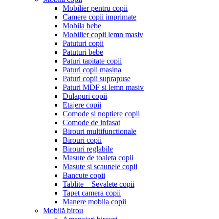
Mobilier pentru copii
Camere copii imprimate
Mobila bebe
Mobilier copii lemn masiv
Patuturi copii
Patuturi bebe
Paturi tapitate copii
Paturi copii masina
Paturi copii suprapuse
Paturi MDF si lemn masiv
Dulapuri copii
Etajere copii
Comode si noptiere copii
Comode de infasat
Birouri multifunctionale
Birouri copii
Birouri reglabile
Masute de toaleta copii
Masute si scaunele copii
Bancute copii
Tablite – Sevalete copii
Tapet camera copii
Manere mobila copii
Mobilă birou