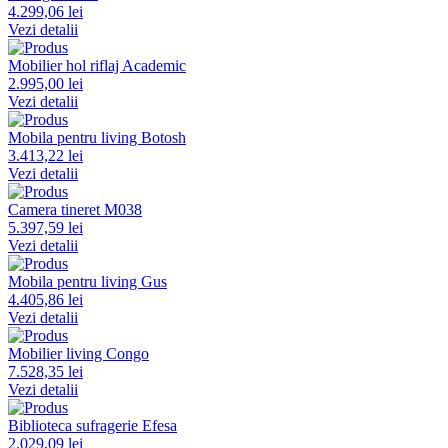
4.299,06 lei
Vezi detalii
Mobilier hol riflaj Academic
2.995,00 lei
Vezi detalii
Mobila pentru living Botosh
3.413,22 lei
Vezi detalii
Camera tineret M038
5.397,59 lei
Vezi detalii
Mobila pentru living Gus
4.405,86 lei
Vezi detalii
Mobilier living Congo
7.528,35 lei
Vezi detalii
Biblioteca sufragerie Efesa
2.029,09 lei