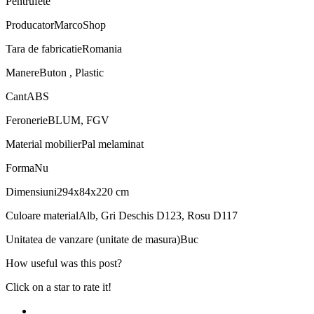
Pentru
fete
Producator
MarcoShop
Tara de fabricatie
Romania
Manere
Buton , Plastic
Cant
ABS
Feronerie
BLUM, FGV
Material mobilier
Pal melaminat
Forma
Nu
Dimensiuni
294x84x220 cm
Culoare material
Alb, Gri Deschis D123, Rosu D117
Unitatea de vanzare (unitate de masura)
Buc
How useful was this post?
Click on a star to rate it!