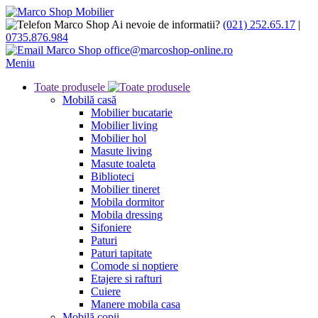
Ai nevoie de informatii?
(021) 252.65.17
|
0735.876.984
office@marcoshop-online.ro
Meniu
Toate produsele
Mobilă casă
Mobilier bucatarie
Mobilier living
Mobilier hol
Masute living
Masute toaleta
Biblioteci
Mobilier tineret
Mobila dormitor
Mobila dressing
Sifoniere
Paturi
Paturi tapitate
Comode si noptiere
Etajere si rafturi
Cuiere
Manere mobila casa
Mobilă copii