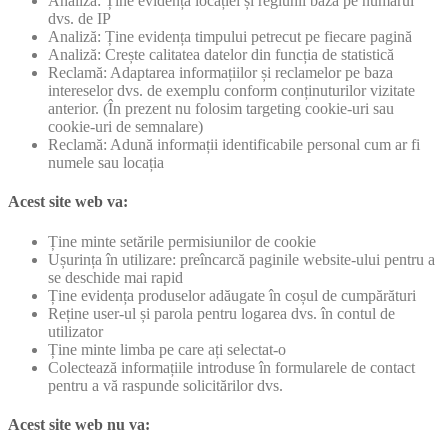
Analiză: Ține evidența locației și regiunii baza pe numărul
dvs. de IP
Analiză: Ține evidența timpului petrecut pe fiecare pagină
Analiză: Crește calitatea datelor din funcția de statistică
Reclamă: Adaptarea informațiilor și reclamelor pe baza
intereselor dvs. de exemplu conform conținuturilor vizitate
anterior. (În prezent nu folosim targeting cookie-uri sau
cookie-uri de semnalare)
Reclamă: Adună informații identificabile personal cum ar fi
numele sau locația
Acest site web va:
Ține minte setările permisiunilor de cookie
Ușurința în utilizare: preîncarcă paginile website-ului pentru a
se deschide mai rapid
Ține evidența produselor adăugate în coșul de cumpărături
Reține user-ul și parola pentru logarea dvs. în contul de
utilizator
Ține minte limba pe care ați selectat-o
Colectează informațiile introduse în formularele de contact
pentru a vă raspunde solicitărilor dvs.
Acest site web nu va: