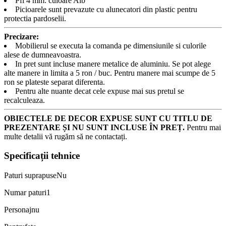
Pfl 4 mm: culoare Alb
Picioarele sunt prevazute cu alunecatori din plastic pentru
protectia pardoselii.
Precizare:
Mobilierul se executa la comanda pe dimensiunile si culorile
alese de dumneavoastra.
In pret sunt incluse manere metalice de aluminiu. Se pot alege
alte manere in limita a 5 ron / buc. Pentru manere mai scumpe de 5
ron se plateste separat diferenta.
Pentru alte nuante decat cele expuse mai sus pretul se
recalculeaza.
OBIECTELE DE DECOR EXPUSE SUNT CU TITLU DE
PREZENTARE ȘI NU SUNT INCLUSE ÎN PREȚ.
Pentru mai
multe detalii vă rugăm să ne contactați.
Specificații tehnice
Paturi suprapuse
Nu
Numar paturi
1
Personaj
nu