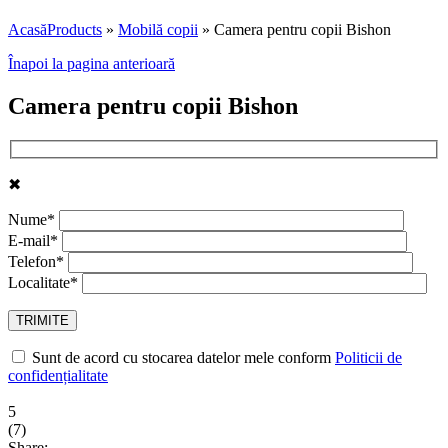
Acasă
Products
»
Mobilă copii
»
Camera pentru copii Bishon
Înapoi la pagina anterioară
Camera pentru copii Bishon
✖
Nume*
E-mail*
Telefon*
Localitate*
Sunt de acord cu stocarea datelor mele conform
Politicii de
confidențialitate
5
(
7
)
Share: