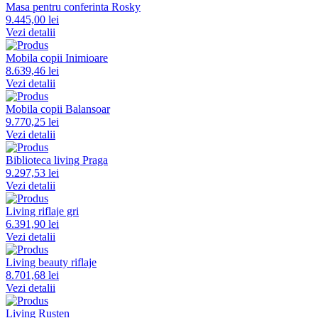
Masa pentru conferinta Rosky
9.445,00 lei
Vezi detalii
Mobila copii Inimioare
8.639,46 lei
Vezi detalii
Mobila copii Balansoar
9.770,25 lei
Vezi detalii
Biblioteca living Praga
9.297,53 lei
Vezi detalii
Living riflaje gri
6.391,90 lei
Vezi detalii
Living beauty riflaje
8.701,68 lei
Vezi detalii
Living Rusten