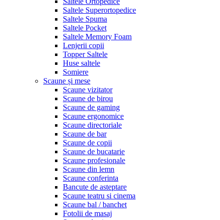
Saltele Ortopedice
Saltele Superortopedice
Saltele Spuma
Saltele Pocket
Saltele Memory Foam
Lenjerii copii
Topper Saltele
Huse saltele
Somiere
Scaune și mese
Scaune vizitator
Scaune de birou
Scaune de gaming
Scaune ergonomice
Scaune directoriale
Scaune de bar
Scaune de copii
Scaune de bucatarie
Scaune profesionale
Scaune din lemn
Scaune conferinta
Bancute de asteptare
Scaune teatru si cinema
Scaune bal / banchet
Fotolii de masaj