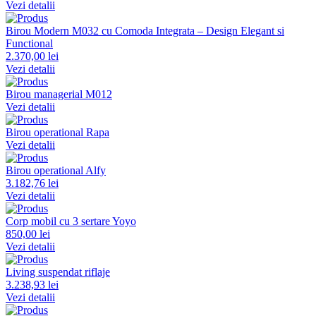
Vezi detalii
Birou Modern M032 cu Comoda Integrata – Design Elegant si
Functional
2.370,00 lei
Vezi detalii
Birou managerial M012
Vezi detalii
Birou operational Rapa
Vezi detalii
Birou operational Alfy
3.182,76 lei
Vezi detalii
Corp mobil cu 3 sertare Yoyo
850,00 lei
Vezi detalii
Living suspendat riflaje
3.238,93 lei
Vezi detalii