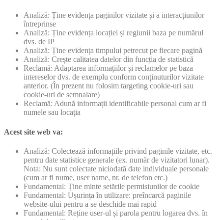
Analiză: Ține evidența paginilor vizitate și a interacțiunilor
întreprinse
Analiză: Ține evidența locației și regiunii baza pe numărul
dvs. de IP
Analiză: Ține evidența timpului petrecut pe fiecare pagină
Analiză: Crește calitatea datelor din funcția de statistică
Reclamă: Adaptarea informațiilor și reclamelor pe baza
intereselor dvs. de exemplu conform conținuturilor vizitate
anterior. (În prezent nu folosim targeting cookie-uri sau
cookie-uri de semnalare)
Reclamă: Adună informații identificabile personal cum ar fi
numele sau locația
Acest site web va:
Analiză: Colectează informațiile privind paginile vizitate, etc.
pentru date statistice generale (ex. număr de vizitatori lunar).
Nota: Nu sunt colectate niciodată date individuale personale
(cum ar fi nume, user name, nr. de telefon etc.)
Fundamental: Ține minte setările permisiunilor de cookie
Fundamental: Ușurința în utilizare: preîncarcă paginile
website-ului pentru a se deschide mai rapid
Fundamental: Reține user-ul și parola pentru logarea dvs. în