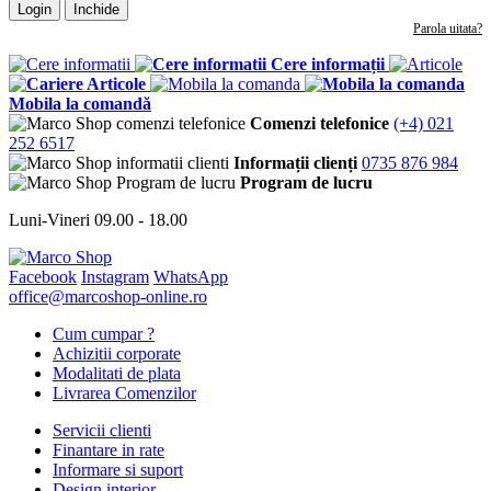
Login
Inchide
Parola uitata?
Cere informații
Articole
Mobila la comandă
Comenzi telefonice
(+4) 021
252 6517
Informații clienți
0735 876 984
Program de lucru
Luni-Vineri 09.00 - 18.00
Facebook
Instagram
WhatsApp
office@marcoshop-online.ro
Cum cumpar ?
Achizitii corporate
Modalitati de plata
Livrarea Comenzilor
Servicii clienti
Finantare in rate
Informare si suport
Design interior