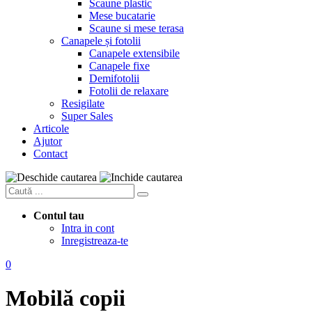
Scaune plastic
Mese bucatarie
Scaune si mese terasa
Canapele și fotolii
Canapele extensibile
Canapele fixe
Demifotolii
Fotolii de relaxare
Resigilate
Super Sales
Articole
Ajutor
Contact
Contul tau
Intra in cont
Inregistreaza-te
0
Mobilă copii