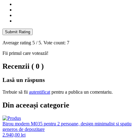
Submit Rating
Average rating
5
/ 5. Vote count:
7
Fii primul care votează!
Recenzii ( 0 )
Lasă un răspuns
Trebuie să fii
autentificat
pentru a publica un comentariu.
Din aceeași categorie
Birou modern M035 pentru 2 persoane, design minimalist si spatiu
generos de depozitare
2.940,00 lei