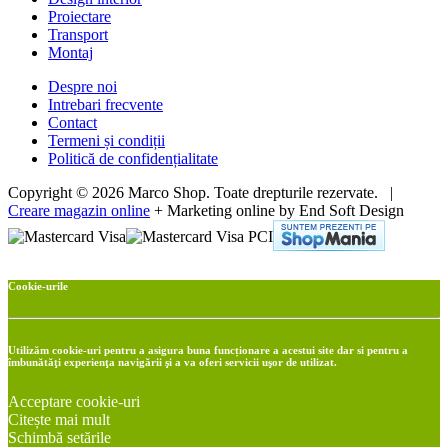
Proiectare
Transport
Montaj
Despre noi
Intrebari frecvente
Contact
Termeni și condiții
Politică de confidențialitate
Copyright © 2026 Marco Shop. Toate drepturile rezervate. |
Creare magazin online
+ Marketing online by End Soft Design
Cookie-urile
Utilizăm cookie-uri pentru a asigura buna funcționare a acestui site dar si pentru a
îmbunătăţi experienţa navigării şi a va oferi servicii uşor de utilizat.
Acceptare cookie-uri
Citește mai mult
Schimbă setările