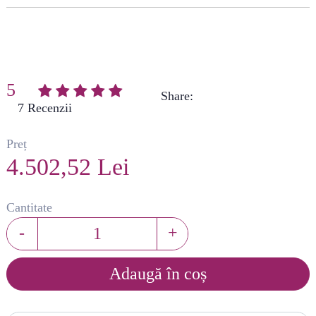
5
Share:
(
7
)
Preț
4.502,52 Lei
Cantitate
-
+
Adaugă în coș