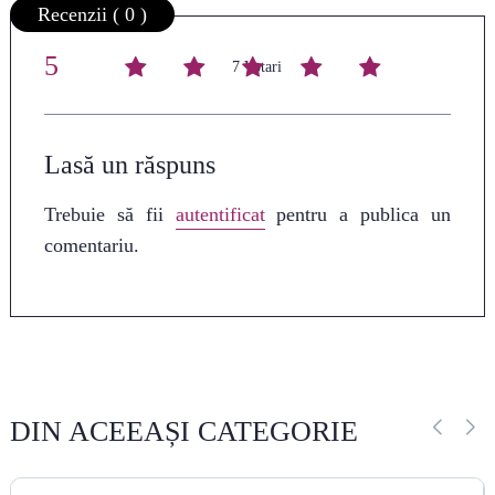
Recenzii ( 0 )
5
Average rating
/ 5. Vote count:
7
Lasă un răspuns
Trebuie să fii
autentificat
pentru a publica un
comentariu.
DIN ACEEAȘI CATEGORIE