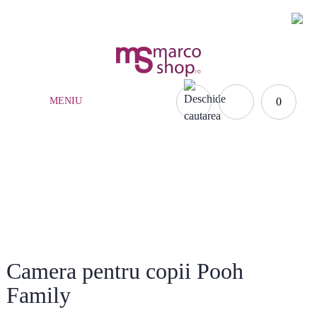
(021) 252.65.17
|
0735.876.984
MENIU
0
MOBILĂ COPII
Acasă
»
Mobilă copii
»
Camera pentru copii Pooh Family
Camera pentru copii Pooh
Family