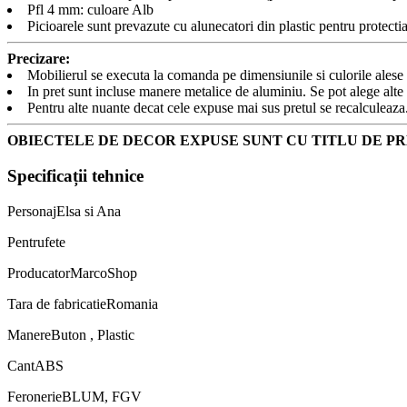
Pfl 4 mm: culoare Alb
Picioarele sunt prevazute cu alunecatori din plastic pentru protectia
Precizare:
Mobilierul se executa la comanda pe dimensiunile si culorile ales
In pret sunt incluse manere metalice de aluminiu. Se pot alege alte
Pentru alte nuante decat cele expuse mai sus pretul se recalculeaza
OBIECTELE DE DECOR EXPUSE SUNT CU TITLU DE PR
Specificații tehnice
Personaj
Elsa si Ana
Pentru
fete
Producator
MarcoShop
Tara de fabricatie
Romania
Manere
Buton , Plastic
Cant
ABS
Feronerie
BLUM, FGV