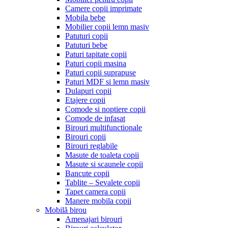
Camere copii imprimate
Mobila bebe
Mobilier copii lemn masiv
Patuturi copii
Patuturi bebe
Paturi tapitate copii
Paturi copii masina
Paturi copii suprapuse
Paturi MDF si lemn masiv
Dulapuri copii
Etajere copii
Comode si noptiere copii
Comode de infasat
Birouri multifunctionale
Birouri copii
Birouri reglabile
Masute de toaleta copii
Masute si scaunele copii
Bancute copii
Tablite – Sevalete copii
Tapet camera copii
Manere mobila copii
Mobilă birou
Amenajari birouri