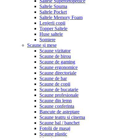
Saltele Superortopedice
Saltele Spuma
Saltele Pocket
Saltele Memory Foam
Lenjerii copii
Topper Saltele
Huse saltele
Somiere
Scaune și mese
Scaune vizitator
Scaune de birou
Scaune de gaming
Scaune ergonomice
Scaune directoriale
Scaune de bar
Scaune de copii
Scaune de bucatarie
Scaune profesionale
Scaune din lemn
Scaune conferinta
Bancute de asteptare
Scaune teatru si cinema
Scaune bal / banchet
Fotolii de masaj
Scaune plastic