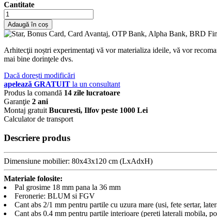
Cantitate
Adaugă în coș
Arhitecţii noștri experimentaţi vă vor materializa ideile, vă vor recoma
mai bine dorinţele dvs.
Dacă dorești modificări
apelează GRATUIT
la un consultant
Produs la comandă
14 zile lucratoare
Garanţie
2 ani
Montaj gratuit
Bucuresti, Ilfov peste 1000 Lei
Calculator de transport
Descriere produs
Dimensiune mobilier: 80x43x120 cm (LxAdxH)
Materiale folosite:
Pal grosime 18 mm pana la 36 mm
Feronerie: BLUM si FGV
Cant abs 2/1 mm pentru partile cu uzura mare (usi, fete sertar, later
Cant abs 0.4 mm pentru partile interioare (pereti laterali mobila, pol