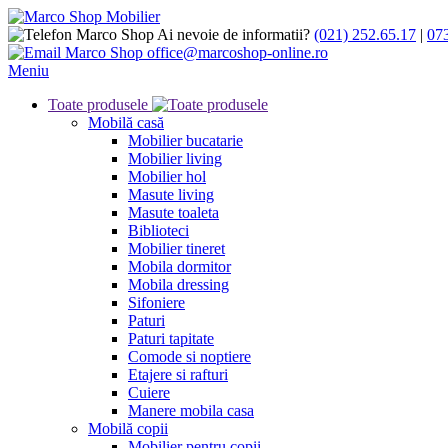
Ai nevoie de informatii?
(021) 252.65.17
|
07
office@marcoshop-online.ro
Meniu
Toate produsele
Mobilă casă
Mobilier bucatarie
Mobilier living
Mobilier hol
Masute living
Masute toaleta
Biblioteci
Mobilier tineret
Mobila dormitor
Mobila dressing
Sifoniere
Paturi
Paturi tapitate
Comode si noptiere
Etajere si rafturi
Cuiere
Manere mobila casa
Mobilă copii
Mobilier pentru copii