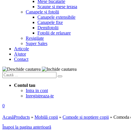
Mese bucatarie
Scaune si mese terasa
Canapele și fotolii
Canapele extensibile
Canapele fixe
Demifotolii
Fotolii de relaxare
Resigilate
Super Sales
Articole
Ajutor
Contact
Contul tau
Intra in cont
Inregistreaza-te
0
Acasă
Products
»
Mobilă copii
»
Comode si noptiere copii
»
Comoda co
Înapoi la pagina anterioară