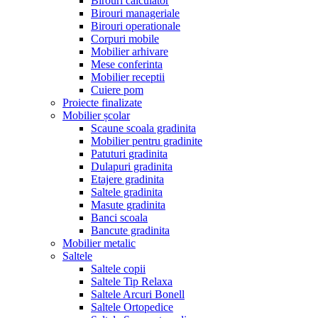
Birouri calculator
Birouri manageriale
Birouri operationale
Corpuri mobile
Mobilier arhivare
Mese conferinta
Mobilier receptii
Cuiere pom
Proiecte finalizate
Mobilier școlar
Scaune scoala gradinita
Mobilier pentru gradinite
Patuturi gradinita
Dulapuri gradinita
Etajere gradinita
Saltele gradinita
Masute gradinita
Banci scoala
Bancute gradinita
Mobilier metalic
Saltele
Saltele copii
Saltele Tip Relaxa
Saltele Arcuri Bonell
Saltele Ortopedice