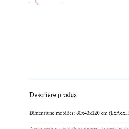
Descriere produs
Dimensiune mobilier: 80x43x120 cm (LxAdxH
Acest produs este doar pentru livrare in Bu