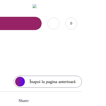
0735.876.984
office@marcoshop-online.ro
0
stoc
Înapoi la pagina anterioară
Share: