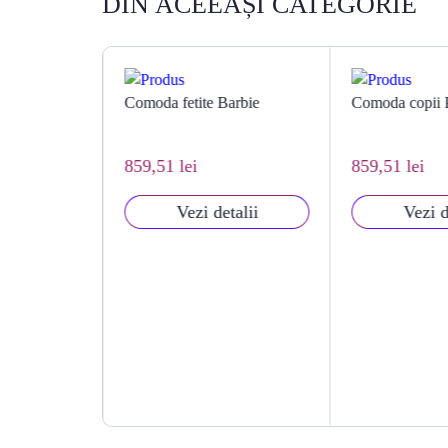
DIN ACEEAȘI CATEGORIE
arbie
Comoda copii Porsche
Comoda copii F
859,51 lei
859,51 lei
talii
Vezi detalii
Vezi d