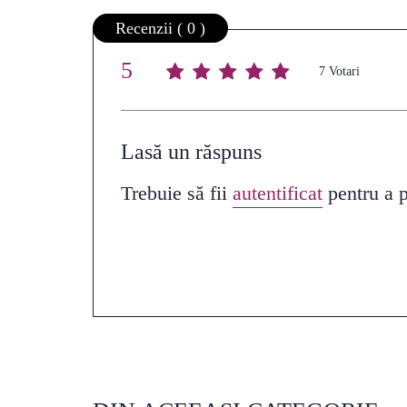
Recenzii ( 0 )
5
Average rating
/ 5. Vote count:
7
Lasă un răspuns
Trebuie să fii
autentificat
pentru a p