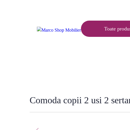
Articole
Ajutor
Contact
Toate produ
Ac
Comoda copii 2 usi 2 serta