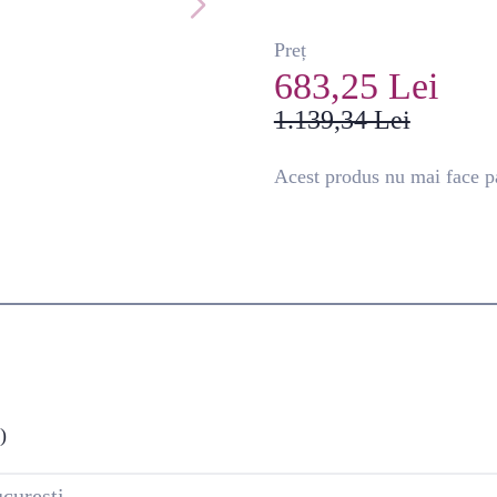
Preț
683,25 Lei
1.139,34 Lei
Acest produs nu mai face pa
)
curesti.