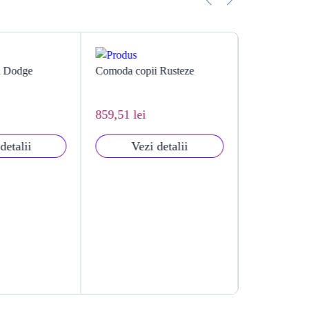
 Rusteze
Comoda copii Street Lemon
Comoda copi
859,51 lei
859,51 lei
detalii
Vezi detalii
Vezi