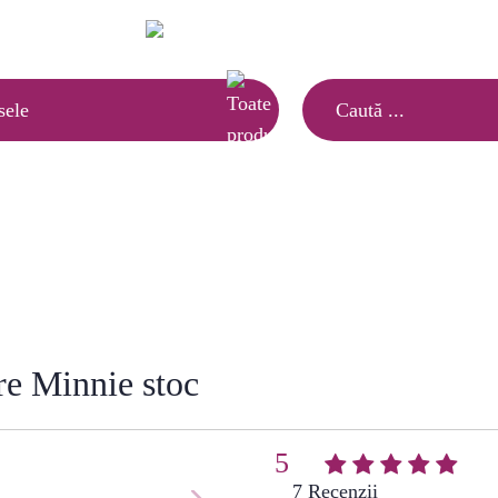
Ai nevoie de informatii?
(021) 252.65.17
|
sele
MOBILĂ COPII
asă
»
Mobilă copii
»
Comoda copii 2 usi 2 sertare Minnie 
re Minnie stoc
5
(
7
)