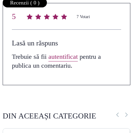
Recenzii ( 0 )
5
Average rating
/ 5. Vote count:
7
Lasă un răspuns
Trebuie să fii
autentificat
pentru a
publica un comentariu.
DIN ACEEAȘI CATEGORIE