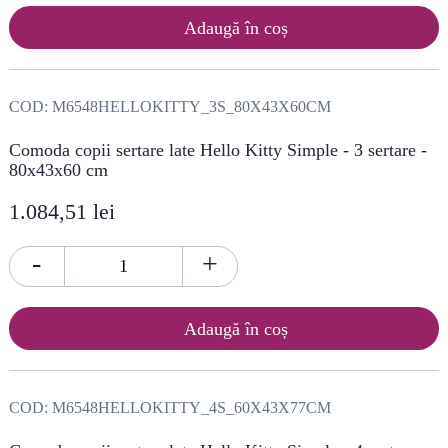
Adaugă în coș
COD:
M6548HELLOKITTY_3S_80X43X60CM
Comoda copii sertare late Hello Kitty Simple - 3 sertare -
80x43x60 cm
1.084,51 lei
-
+
Adaugă în coș
COD:
M6548HELLOKITTY_4S_60X43X77CM