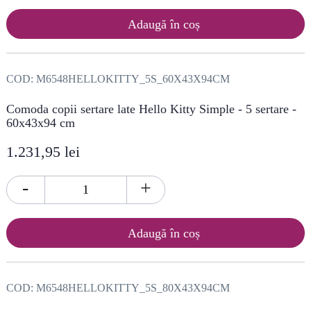
Adaugă în coș
COD:
M6548HELLOKITTY_5S_60X43X94CM
Comoda copii sertare late Hello Kitty Simple - 5 sertare -
60x43x94 cm
1.231,95 lei
-
+
Adaugă în coș
COD:
M6548HELLOKITTY_5S_80X43X94CM