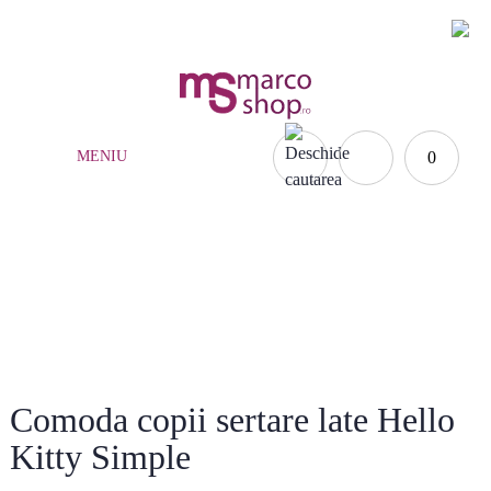
(021) 252.65.17
|
0735.876.984
MENIU
0
Acasă
»
Mobilă copii
»
Comode si noptiere copii
»
Comoda copii sertare late Hello Kitty Simple
Comoda copii sertare late Hello
Kitty Simple