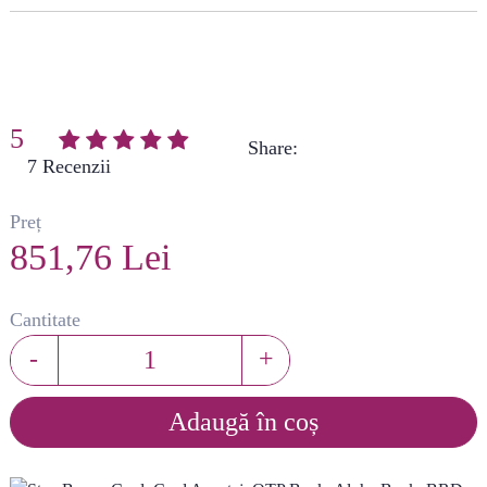
5
Share:
(
7
)
Preț
851,76 Lei
Cantitate
-
+
Adaugă în coș