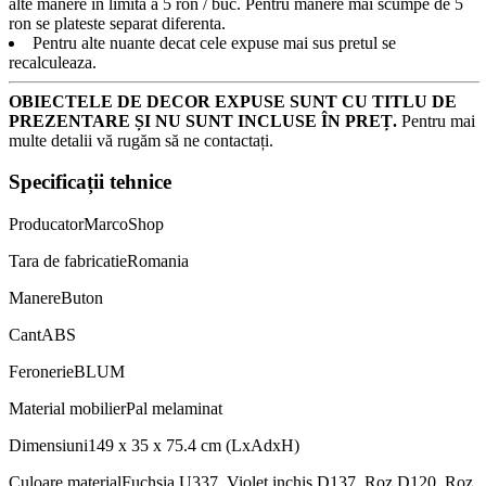
alte manere in limita a 5 ron / buc. Pentru manere mai scumpe de 5
ron se plateste separat diferenta.
Pentru alte nuante decat cele expuse mai sus pretul se
recalculeaza.
OBIECTELE DE DECOR EXPUSE SUNT CU TITLU DE
PREZENTARE ȘI NU SUNT INCLUSE ÎN PREȚ.
Pentru mai
multe detalii vă rugăm să ne contactați.
Specificații tehnice
Producator
MarcoShop
Tara de fabricatie
Romania
Manere
Buton
Cant
ABS
Feronerie
BLUM
Material mobilier
Pal melaminat
Dimensiuni
149 x 35 x 75.4 cm (LxAdxH)
Culoare material
Fuchsia U337, Violet inchis D137, Roz D120, Roz