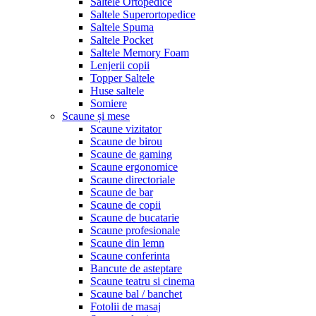
Saltele Ortopedice
Saltele Superortopedice
Saltele Spuma
Saltele Pocket
Saltele Memory Foam
Lenjerii copii
Topper Saltele
Huse saltele
Somiere
Scaune și mese
Scaune vizitator
Scaune de birou
Scaune de gaming
Scaune ergonomice
Scaune directoriale
Scaune de bar
Scaune de copii
Scaune de bucatarie
Scaune profesionale
Scaune din lemn
Scaune conferinta
Bancute de asteptare
Scaune teatru si cinema
Scaune bal / banchet
Fotolii de masaj