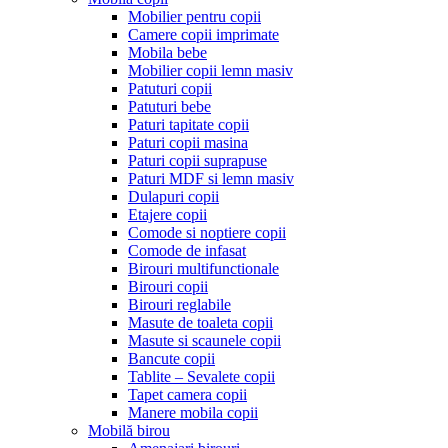
Mobilier pentru copii
Camere copii imprimate
Mobila bebe
Mobilier copii lemn masiv
Patuturi copii
Patuturi bebe
Paturi tapitate copii
Paturi copii masina
Paturi copii suprapuse
Paturi MDF si lemn masiv
Dulapuri copii
Etajere copii
Comode si noptiere copii
Comode de infasat
Birouri multifunctionale
Birouri copii
Birouri reglabile
Masute de toaleta copii
Masute si scaunele copii
Bancute copii
Tablite – Sevalete copii
Tapet camera copii
Manere mobila copii
Mobilă birou