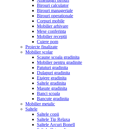
Amenajari birouri
Birouri calculator
Birouri manageriale
Birouri operationale
Corpuri mobile
Mobilier arhivare
Mese conferinta
Mobilier receptii
Cuiere pom
Proiecte finalizate
Mobilier școlar
Scaune scoala gradinita
Mobilier pentru gradinite
Patuturi gradinita
Dulapuri gradinita
Etajere gradinita
Saltele gradinita
Masute gradinita
Banci scoala
Bancute gradinita
Mobilier metalic
Saltele
Saltele copii
Saltele Tip Relaxa
Saltele Arcuri Bonell