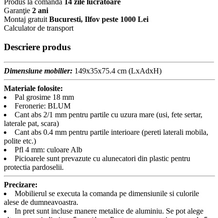
Produs la comandă
14 zile lucratoare
Garanţie
2 ani
Montaj gratuit
Bucuresti, Ilfov peste 1000 Lei
Calculator de transport
Descriere produs
Dimensiune mobilier:
149x35x75.4 cm (LxAdxH)
Materiale folosite:
Pal grosime 18 mm
Feronerie: BLUM
Cant abs 2/1 mm pentru partile cu uzura mare (usi, fete sertar,
laterale pat, scara)
Cant abs 0.4 mm pentru partile interioare (pereti laterali mobila,
polite etc.)
Pfl 4 mm: culoare Alb
Picioarele sunt prevazute cu alunecatori din plastic pentru
protectia pardoselii.
Precizare:
Mobilierul se executa la comanda pe dimensiunile si culorile
alese de dumneavoastra.
In pret sunt incluse manere metalice de aluminiu. Se pot alege