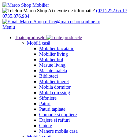
Ai nevoie de informatii?
(021) 252.65.17
|
0735.876.984
office@marcoshop-online.ro
Meniu
Toate produsele
Mobilă casă
Mobilier bucatarie
Mobilier living
Mobilier hol
Masute living
Masute toaleta
Biblioteci
Mobilier tineret
Mobila dormitor
Mobila dressing
Sifoniere
Paturi
Paturi tapitate
Comode si noptiere
Etajere si rafturi
Cuiere
Manere mobila casa
Mobilă copii