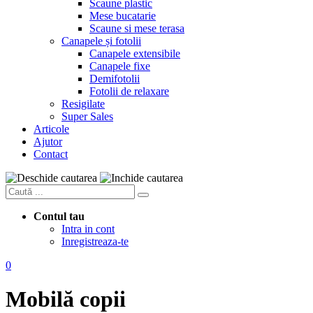
Scaune plastic
Mese bucatarie
Scaune si mese terasa
Canapele și fotolii
Canapele extensibile
Canapele fixe
Demifotolii
Fotolii de relaxare
Resigilate
Super Sales
Articole
Ajutor
Contact
Contul tau
Intra in cont
Inregistreaza-te
0
Mobilă copii