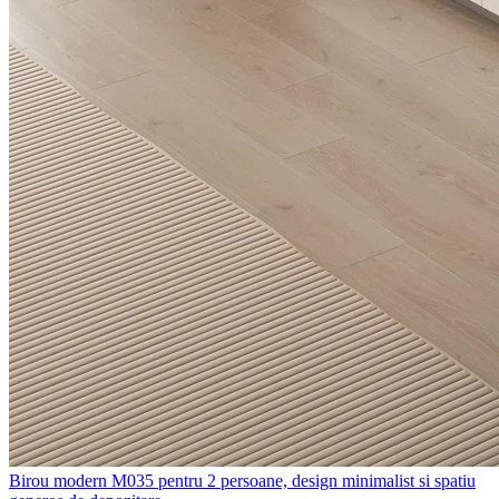
Birou modern M035 pentru 2 persoane, design minimalist si spatiu