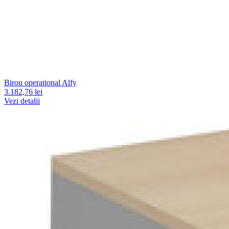
Birou operational Alfy
3.182,76 lei
Vezi detalii