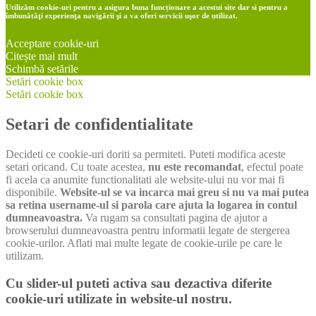
Utilizăm cookie-uri pentru a asigura buna funcționare a acestui site dar si pentru a
îmbunătăţi experienţa navigării şi a va oferi servicii uşor de utilizat.
Acceptare cookie-uri
Citește mai mult
Schimbă setările
Setări cookie box
Setări cookie box
Setari de confidentialitate
Decideti ce cookie-uri doriti sa permiteti. Puteti modifica aceste
setari oricand. Cu toate acestea,
nu este recomandat
, efectul poate
fi acela ca anumite functionalitati ale website-ului nu vor mai fi
disponibile.
Website-ul se va incarca mai greu si nu va mai putea
sa retina username-ul si parola care ajuta la logarea in contul
dumneavoastra.
Va rugam sa consultati pagina de ajutor a
browserului dumneavoastra pentru informatii legate de stergerea
cookie-urilor. Aflati mai multe legate de cookie-urile pe care le
utilizam.
Cu slider-ul puteti activa sau dezactiva diferite
cookie-uri utilizate in website-ul nostru.