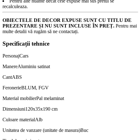
Pentru alte nuante decat cele expuse mai sus pretul se
recalculeaza.
OBIECTELE DE DECOR EXPUSE SUNT CU TITLU DE
PREZENTARE ȘI NU SUNT INCLUSE ÎN PREȚ.
Pentru mai
multe detalii vă rugăm să ne contactați.
Specificații tehnice
Personaj
Cars
Manere
Aluminiu satinat
Cant
ABS
Feronerie
BLUM, FGV
Material mobilier
Pal melaminat
Dimensiuni
120x35x190 cm
Culoare material
Alb
Unitatea de vanzare (unitate de masura)
Buc