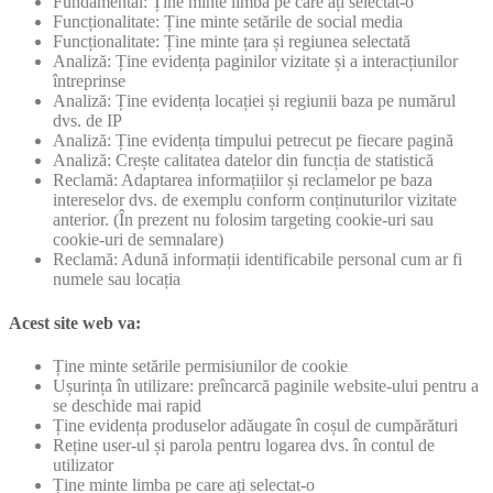
Fundamental: Ține minte limba pe care ați selectat-o
Funcționalitate: Ține minte setările de social media
Funcționalitate: Ține minte țara și regiunea selectată
Analiză: Ține evidența paginilor vizitate și a interacțiunilor
întreprinse
Analiză: Ține evidența locației și regiunii baza pe numărul
dvs. de IP
Analiză: Ține evidența timpului petrecut pe fiecare pagină
Analiză: Crește calitatea datelor din funcția de statistică
Reclamă: Adaptarea informațiilor și reclamelor pe baza
intereselor dvs. de exemplu conform conținuturilor vizitate
anterior. (În prezent nu folosim targeting cookie-uri sau
cookie-uri de semnalare)
Reclamă: Adună informații identificabile personal cum ar fi
numele sau locația
Acest site web va:
Ține minte setările permisiunilor de cookie
Ușurința în utilizare: preîncarcă paginile website-ului pentru a
se deschide mai rapid
Ține evidența produselor adăugate în coșul de cumpărături
Reține user-ul și parola pentru logarea dvs. în contul de
utilizator
Ține minte limba pe care ați selectat-o