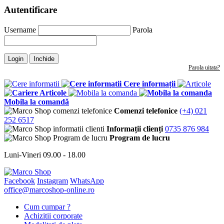
Autentificare
Username
Parola
Login
Inchide
Parola uitata?
Cere informații
Articole
Mobila la comandă
Comenzi telefonice
(+4) 021
252 6517
Informații clienți
0735 876 984
Program de lucru
Luni-Vineri 09.00 - 18.00
Facebook
Instagram
WhatsApp
office@marcoshop-online.ro
Cum cumpar ?
Achizitii corporate