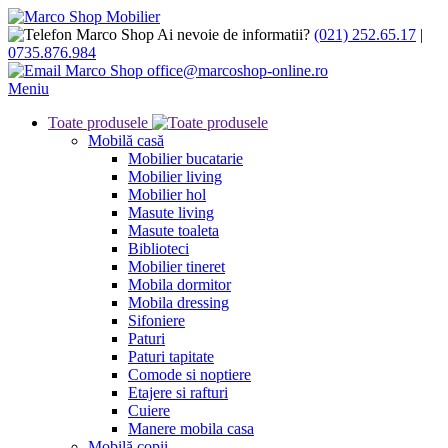
Ai nevoie de informatii?
(021) 252.65.17
|
0735.876.984
office@marcoshop-online.ro
Meniu
Toate produsele
Mobilă casă
Mobilier bucatarie
Mobilier living
Mobilier hol
Masute living
Masute toaleta
Biblioteci
Mobilier tineret
Mobila dormitor
Mobila dressing
Sifoniere
Paturi
Paturi tapitate
Comode si noptiere
Etajere si rafturi
Cuiere
Manere mobila casa
Mobilă copii