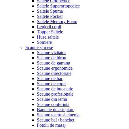
Saltele Ortopedice
Saltele Superortopedice
Saltele Spuma
Saltele Pocket
Saltele Memory Foam
Lenjerii copii
Topper Saltele
Huse saltele
Somiere
Scaune și mese
Scaune vizitator
Scaune de birou
Scaune de gaming
Scaune ergonomice
Scaune directoriale
Scaune de bar
Scaune de copii
Scaune de bucatarie
Scaune profesionale
Scaune din lemn
Scaune conferinta
Bancute de asteptare
Scaune teatru si cinema
Scaune bal / banchet
Fotolii de masaj