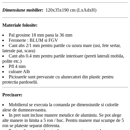
Dimensiune mobilier:
120x35x190 cm (LxAdxH)
Materiale folosite:
Pal grosime 18 mm pana la 36 mm
Feronerie : BLUM si FGV
Cant abs 2/1 mm pentru partile cu uzura mare (usi, fete sertar,
laterale pat, scara)
Cant abs 0.4 mm pentru partile interioare (pereti laterali mobila,
polite etc.)
Pfl 4 mm
culoare Alb
Picioarele sunt prevazute cu alunecatori din plastic pentru
protectia pardoselii.
Precizare:
Mobilierul se executa la comanda pe dimensiunile si culorile
alese de dumneavoastra.
In pret sunt incluse manere metalice de aluminiu. Se pot alege
alte manere in limita a 5 ron / buc. Pentru manere mai scumpe de 5
ron se plateste separat diferenta.