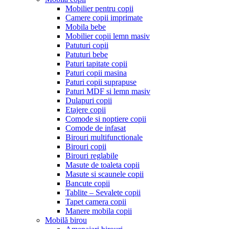
Mobilier pentru copii
Camere copii imprimate
Mobila bebe
Mobilier copii lemn masiv
Patuturi copii
Patuturi bebe
Paturi tapitate copii
Paturi copii masina
Paturi copii suprapuse
Paturi MDF si lemn masiv
Dulapuri copii
Etajere copii
Comode si noptiere copii
Comode de infasat
Birouri multifunctionale
Birouri copii
Birouri reglabile
Masute de toaleta copii
Masute si scaunele copii
Bancute copii
Tablite – Sevalete copii
Tapet camera copii
Manere mobila copii
Mobilă birou