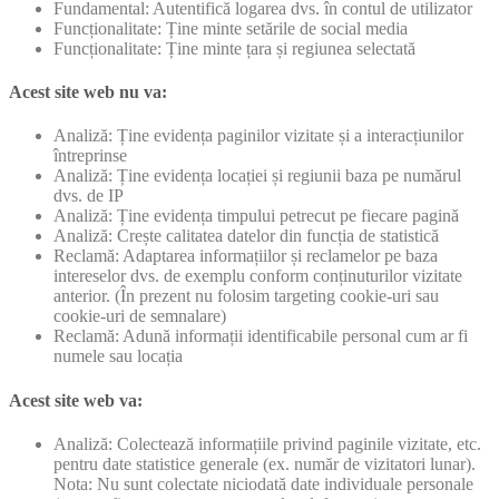
Fundamental: Autentifică logarea dvs. în contul de utilizator
Funcționalitate: Ține minte setările de social media
Funcționalitate: Ține minte țara și regiunea selectată
Acest site web nu va:
Analiză: Ține evidența paginilor vizitate și a interacțiunilor
întreprinse
Analiză: Ține evidența locației și regiunii baza pe numărul
dvs. de IP
Analiză: Ține evidența timpului petrecut pe fiecare pagină
Analiză: Crește calitatea datelor din funcția de statistică
Reclamă: Adaptarea informațiilor și reclamelor pe baza
intereselor dvs. de exemplu conform conținuturilor vizitate
anterior. (În prezent nu folosim targeting cookie-uri sau
cookie-uri de semnalare)
Reclamă: Adună informații identificabile personal cum ar fi
numele sau locația
Acest site web va:
Analiză: Colectează informațiile privind paginile vizitate, etc.
pentru date statistice generale (ex. număr de vizitatori lunar).
Nota: Nu sunt colectate niciodată date individuale personale