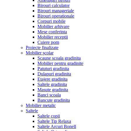
Amenajari birouri
Birouri calculator
Birouri manageriale
Birouri operationale
Corpuri mobile
Mobilier arhivare
Mese conferinta
Mobilier receptii
Cuiere pom
Proiecte finalizate
Mobilier școlar
Scaune scoala gradinita
Mobilier pentru gradinite
Patuturi gradinita
Dulapuri gradinita
Etajere gradinita
Saltele gradinita
Masute gradinita
Banci scoala
Bancute gradinita
Mobilier metalic
Saltele
Saltele copii
Saltele Tip Relaxa
Saltele Arcuri Bonell