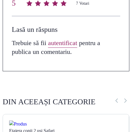
5
Average rating
/ 5. Vote count:
7
Lasă un răspuns
Trebuie să fii
autentificat
pentru a
publica un comentariu.
DIN ACEEAȘI CATEGORIE
Etajera copii 2 usi Safari