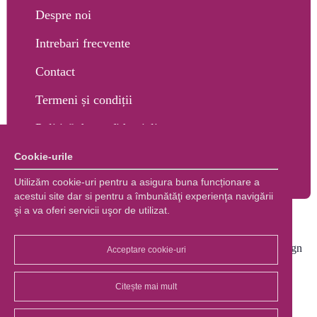
Despre noi
Intrebari frecvente
Contact
Termeni și condiții
Politică de confidențialitate
Cookie-urile
Utilizăm cookie-uri pentru a asigura buna funcționare a
acestui site dar si pentru a îmbunătăţi experienţa navigării
şi a va oferi servicii uşor de utilizat.
Copyright © 2026 Marco Shop. Toate drepturile rezervate. |
Creare magazin online
+ Marketing online by End Soft Design
Acceptare cookie-uri
Citește mai mult