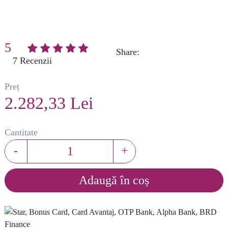
5
Share:
(
7
)
Preț
2.282,33 Lei
Cantitate
-
+
Adaugă în coș