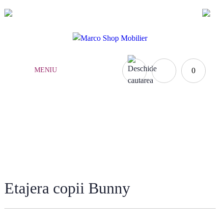
(021) 252.65.17
|
0735.876.984
MENIU
0
Acasă
»
Mobilă copii
»
Etajere copii
»
Etajera copii Bunny
Etajera copii Bunny