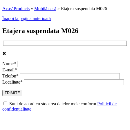
Acasă
Products
»
Mobilă casă
»
Etajera suspendata M026
Înapoi la pagina anterioară
Etajera suspendata M026
✖
Nume*
E-mail*
Telefon*
Localitate*
Sunt de acord cu stocarea datelor mele conform
Politicii de
confidențialitate