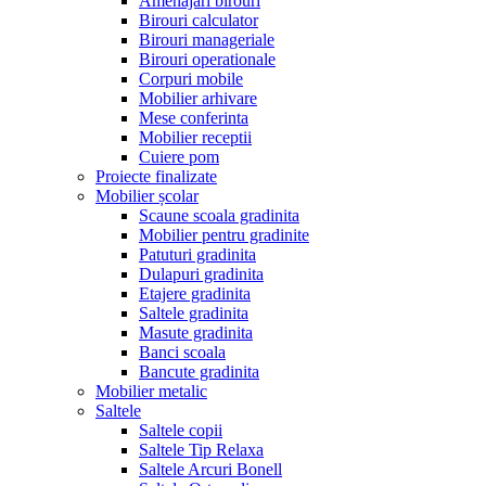
Amenajari birouri
Birouri calculator
Birouri manageriale
Birouri operationale
Corpuri mobile
Mobilier arhivare
Mese conferinta
Mobilier receptii
Cuiere pom
Proiecte finalizate
Mobilier școlar
Scaune scoala gradinita
Mobilier pentru gradinite
Patuturi gradinita
Dulapuri gradinita
Etajere gradinita
Saltele gradinita
Masute gradinita
Banci scoala
Bancute gradinita
Mobilier metalic
Saltele
Saltele copii
Saltele Tip Relaxa
Saltele Arcuri Bonell