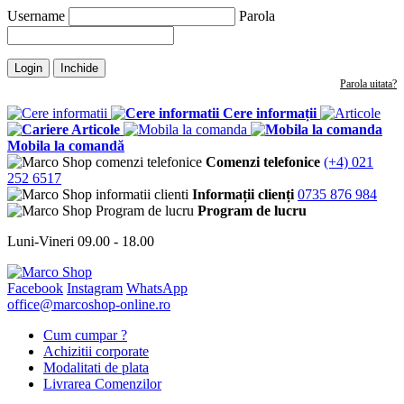
Username
Parola
Login
Inchide
Parola uitata?
Cere informații
Articole
Mobila la comandă
Comenzi telefonice
(+4) 021
252 6517
Informații clienți
0735 876 984
Program de lucru
Luni-Vineri 09.00 - 18.00
Facebook
Instagram
WhatsApp
office@marcoshop-online.ro
Cum cumpar ?
Achizitii corporate
Modalitati de plata
Livrarea Comenzilor