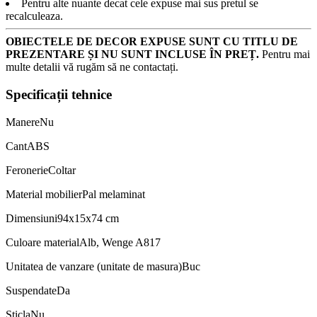
Pentru alte nuante decat cele expuse mai sus pretul se
recalculeaza.
OBIECTELE DE DECOR EXPUSE SUNT CU TITLU DE
PREZENTARE ȘI NU SUNT INCLUSE ÎN PREȚ.
Pentru mai
multe detalii vă rugăm să ne contactați.
Specificații tehnice
Manere
Nu
Cant
ABS
Feronerie
Coltar
Material mobilier
Pal melaminat
Dimensiuni
94x15x74 cm
Culoare material
Alb, Wenge A817
Unitatea de vanzare (unitate de masura)
Buc
Suspendate
Da
Sticla
Nu