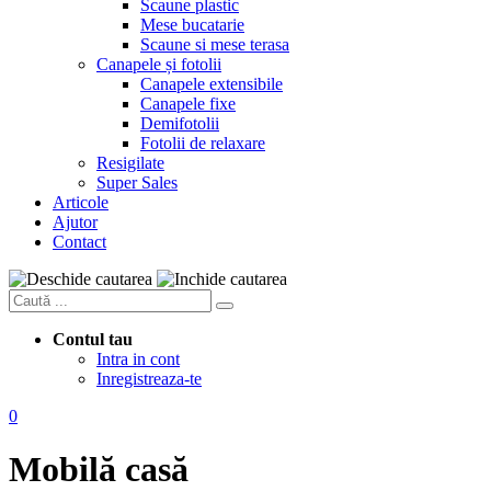
Scaune plastic
Mese bucatarie
Scaune si mese terasa
Canapele și fotolii
Canapele extensibile
Canapele fixe
Demifotolii
Fotolii de relaxare
Resigilate
Super Sales
Articole
Ajutor
Contact
Contul tau
Intra in cont
Inregistreaza-te
0
Mobilă casă