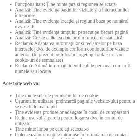
Funcționalitate: Ține minte țara și regiunea selectată
Analiză: Ține evidența paginilor vizitate și a interacțiunilor
întreprinse
Analiză: Ține evidența locației și regiunii baza pe numărul
dvs. de IP
Analiză: Ține evidența timpului petrecut pe fiecare pagină
Analiză: Crește calitatea datelor din funcția de statistică
Reclamă: Adaptarea informațiilor și reclamelor pe baza
intereselor dvs. de exemplu conform conținuturilor vizitate
anterior. (În prezent nu folosim targeting cookie-uri sau
cookie-uri de semnalare)
Reclamă: Adună informații identificabile personal cum ar fi
numele sau locația
Acest site web va:
Ține minte setările permisiunilor de cookie
Ușurința în utilizare: preîncarcă paginile website-ului pentru a
se deschide mai rapid
Ține evidența produselor adăugate în coșul de cumpărături
Reține user-ul și parola pentru logarea dvs. în contul de
utilizator
Ține minte limba pe care ați selectat-o
Colectează informațiile introduse în formularele de contact