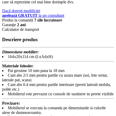
care să reprezinte cel mai bine dorinţele dvs.
Dacă dorești modificări
apelează GRATUIT
la un consultant
Produs la comandă
7 zile lucratoare
Garanţie
2 ani
Calculator de transport
Descriere produs
Dimensiune mobilier:
164x20x114 cm (LxAdxH)
Materiale folosite:
Pal grosime 10 mm pana la 18 mm
Cant abs 2/1 mm pentru partile cu uzura mare (usi, fete sertar,
laterale pat, scara)
Cant abs 0.4 mm pentru partile interioare (pereti laterali mobila,
polite etc.)
Mobilierul este prevazut cu console de sustinere in perete vizibile
Precizare:
Mobilierul se executa la comanda pe dimensiunile si culorile
alese de dumneavoastra.