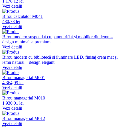
1.178,12 lei
Vezi detalii
Birou calculator M041
480,78 lei
Vezi detalii
Birou modern suspendat cu panou riflat și mobilier din lemn –
design minimalist premium
Vezi detalii
Birou modern cu bibliotecă și iluminare LED, finisaj crem mat și
lemn natural – design elegant
Vezi detalii
Birou managerial M001
4.364,99 lei
Vezi detalii
Birou managerial M010
1.930,01 lei
Vezi detalii
Birou managerial M012
Vezi detalii