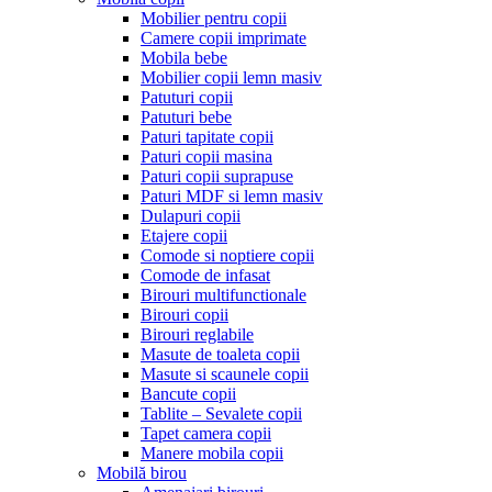
Mobilier pentru copii
Camere copii imprimate
Mobila bebe
Mobilier copii lemn masiv
Patuturi copii
Patuturi bebe
Paturi tapitate copii
Paturi copii masina
Paturi copii suprapuse
Paturi MDF si lemn masiv
Dulapuri copii
Etajere copii
Comode si noptiere copii
Comode de infasat
Birouri multifunctionale
Birouri copii
Birouri reglabile
Masute de toaleta copii
Masute si scaunele copii
Bancute copii
Tablite – Sevalete copii
Tapet camera copii
Manere mobila copii
Mobilă birou