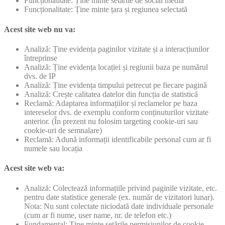
Funcționalitate: Ține minte setările de social media
Funcționalitate: Ține minte țara și regiunea selectată
Acest site web nu va:
Analiză: Ține evidența paginilor vizitate și a interacțiunilor
întreprinse
Analiză: Ține evidența locației și regiunii baza pe numărul
dvs. de IP
Analiză: Ține evidența timpului petrecut pe fiecare pagină
Analiză: Crește calitatea datelor din funcția de statistică
Reclamă: Adaptarea informațiilor și reclamelor pe baza
intereselor dvs. de exemplu conform conținuturilor vizitate
anterior. (În prezent nu folosim targeting cookie-uri sau
cookie-uri de semnalare)
Reclamă: Adună informații identificabile personal cum ar fi
numele sau locația
Acest site web va:
Analiză: Colectează informațiile privind paginile vizitate, etc.
pentru date statistice generale (ex. număr de vizitatori lunar).
Nota: Nu sunt colectate niciodată date individuale personale
(cum ar fi nume, user name, nr. de telefon etc.)
Fundamental: Ține minte setările permisiunilor de cookie