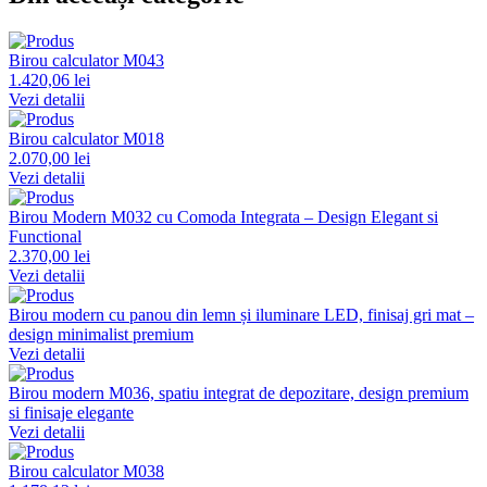
Birou calculator M043
1.420,06 lei
Vezi detalii
Birou calculator M018
2.070,00 lei
Vezi detalii
Birou Modern M032 cu Comoda Integrata – Design Elegant si
Functional
2.370,00 lei
Vezi detalii
Birou modern cu panou din lemn și iluminare LED, finisaj gri mat –
design minimalist premium
Vezi detalii
Birou modern M036, spatiu integrat de depozitare, design premium
si finisaje elegante
Vezi detalii
Birou calculator M038