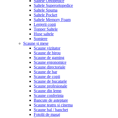
Saltele Ortopedice
Saltele Superortopedice
Saltele Spuma
Saltele Pocket
Saltele Memory Foam
Lenjerii copii
Topper Saltele
Huse saltele
Somiere
Scaune și mese
Scaune vizitator
Scaune de birou
Scaune de gaming
Scaune ergonomice
Scaune directoriale
Scaune de bar
Scaune de copii
Scaune de bucatarie
Scaune profesionale
Scaune din lemn
Scaune conferinta
Bancute de asteptare
Scaune teatru si cinema
Scaune bal / banchet
Fotolii de masaj