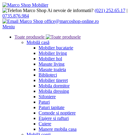
Ai nevoie de informatii?
(021) 252.65.17
|
0735.876.984
office@marcoshop-online.ro
Meniu
Toate produsele
Mobilă casă
Mobilier bucatarie
Mobilier living
Mobilier hol
Masute living
Masute toaleta
Biblioteci
Mobilier tineret
Mobila dormitor
Mobila dressing
Sifoniere
Paturi
Paturi tapitate
Comode si noptiere
Etajere si rafturi
Cuiere
Manere mobila casa
Mobilă copii