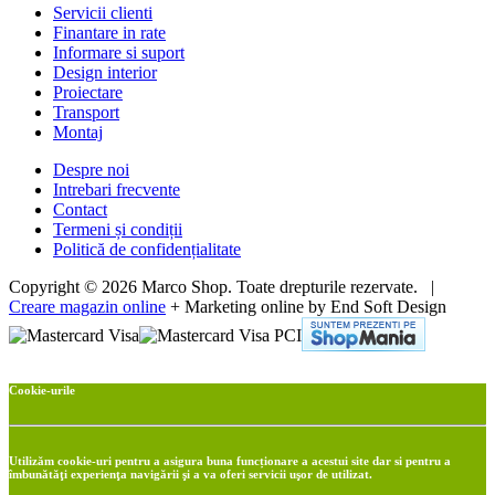
Servicii clienti
Finantare in rate
Informare si suport
Design interior
Proiectare
Transport
Montaj
Despre noi
Intrebari frecvente
Contact
Termeni și condiții
Politică de confidențialitate
Copyright © 2026 Marco Shop. Toate drepturile rezervate. |
Creare magazin online
+ Marketing online by End Soft Design
Cookie-urile
Utilizăm cookie-uri pentru a asigura buna funcționare a acestui site dar si pentru a
îmbunătăţi experienţa navigării şi a va oferi servicii uşor de utilizat.