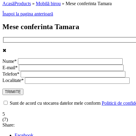
Acasă
Products
»
Mobilă birou
»
Mese conferinta Tamara
Înapoi la pagina anterioară
Mese conferinta Tamara
✖
Nume*
E-mail*
Telefon*
Localitate*
Sunt de acord cu stocarea datelor mele conform
Politicii de confid
5
(
7
)
Share:
Facebook