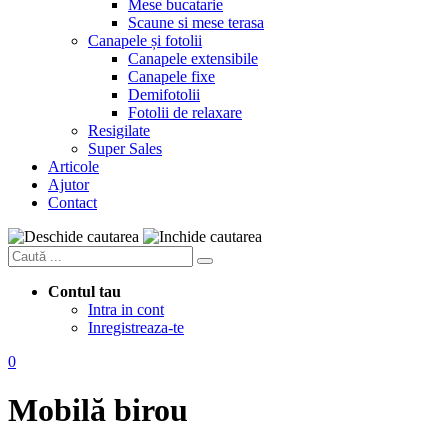
Mese bucatarie
Scaune si mese terasa
Canapele și fotolii
Canapele extensibile
Canapele fixe
Demifotolii
Fotolii de relaxare
Resigilate
Super Sales
Articole
Ajutor
Contact
Contul tau
Intra in cont
Inregistreaza-te
0
Mobilă birou