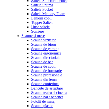
Saltele Superortopedice
Saltele Spuma
Saltele Pocket
Saltele Memory Foam
Lenjerii copii
Topper Saltele
Huse saltele
Somiere
Scaune și mese
Scaune vizitator
Scaune de birou
Scaune de gaming
Scaune ergonomice
Scaune directoriale
Scaune de bar
Scaune de copii
Scaune de bucatarie
Scaune profesionale
Scaune din lemn
Scaune conferinta
Bancute de asteptare
Scaune teatru si cinema
Scaune bal / banchet
Fotolii de masaj
Scaune plastic