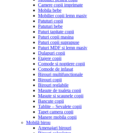
Camere copii imprimate
Mobila bebe
Mobilier copii lemn masiv
Patuturi copii
Patuturi bebe
Paturi tapitate copii
Paturi copii masina
Paturi copii suprapuse
Paturi MDF si lemn masiv
Dulapuri copii
Etajere copii
Comode si noptiere copii
Comode de infasat
Birouri multifunctionale
Birouri copii
Birouri reglabile
Masute de toaleta copii
Masute si scaunele copii
Bancute copii
Tablite – Sevalete copii
Tapet camera copii
Manere mobila copii
Mobilă birou
Amenajari birouri