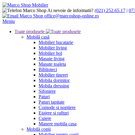
Ai nevoie de informatii?
(021) 252.65.17
|
07
office@marcoshop-online.ro
Meniu
Toate produsele
Mobilă casă
Mobilier bucatarie
Mobilier living
Mobilier hol
Masute living
Masute toaleta
Biblioteci
Mobilier tineret
Mobila dormitor
Mobila dressing
Sifoniere
Paturi
Paturi tapitate
Comode si noptiere
Etajere si rafturi
Cuiere
Manere mobila casa
Mobilă copii
Mobilier pentru copii