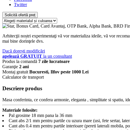
Twitter
Solicită ofertă preț
Arhitecţii noștri experimentaţi vă vor materializa ideile, vă vor recoma
mai bine dorinţele dvs.
Dacă dorești modificări
apelează GRATUIT
la un consultant
Produs la comandă
7 zile lucratoare
Garanţie
2 ani
Montaj gratuit
Bucuresti, Ilfov peste 1000 Lei
Calculator de transport
Descriere produs
Masa conferinta, ce confera armonie, eleganta , simplitate si spatiu, idea
Materiale folosite:
Pal grosime 18 mm pana la 36 mm
Cant abs 2/1 mm pentru partile cu uzura mare (usi, fete sertar, later
Cant abs 0.4 mm pentru partile interioare (pereti laterali mobila, pol