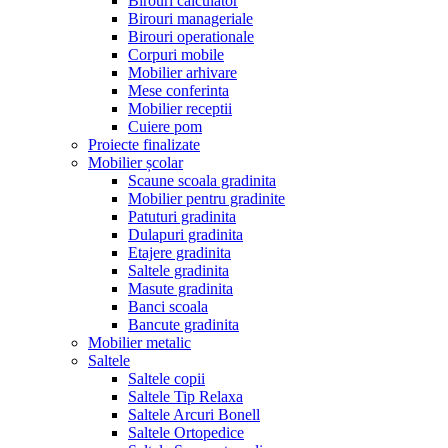
Birouri calculator
Birouri manageriale
Birouri operationale
Corpuri mobile
Mobilier arhivare
Mese conferinta
Mobilier receptii
Cuiere pom
Proiecte finalizate
Mobilier școlar
Scaune scoala gradinita
Mobilier pentru gradinite
Patuturi gradinita
Dulapuri gradinita
Etajere gradinita
Saltele gradinita
Masute gradinita
Banci scoala
Bancute gradinita
Mobilier metalic
Saltele
Saltele copii
Saltele Tip Relaxa
Saltele Arcuri Bonell
Saltele Ortopedice