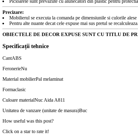
Picioarele sunt prevazute cu alunecatori din plastic pentru protectia
Precizare:
Mobilierul se executa la comanda pe dimensiunile si culorile ales
Pentru alte nuante decat cele expuse mai sus pretul se recalculeaza
OBIECTELE DE DECOR EXPUSE SUNT CU TITLU DE PR
Specificații tehnice
Cant
ABS
Feronerie
Nu
Material mobilier
Pal melaminat
Forma
clasic
Culoare material
Nuc Aida A811
Unitatea de vanzare (unitate de masura)
Buc
How useful was this post?
Click on a star to rate it!