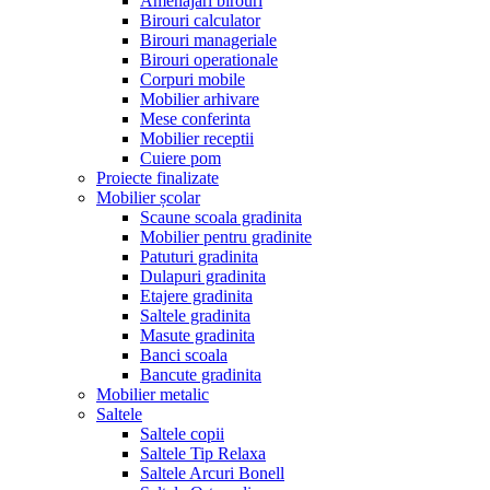
Amenajari birouri
Birouri calculator
Birouri manageriale
Birouri operationale
Corpuri mobile
Mobilier arhivare
Mese conferinta
Mobilier receptii
Cuiere pom
Proiecte finalizate
Mobilier școlar
Scaune scoala gradinita
Mobilier pentru gradinite
Patuturi gradinita
Dulapuri gradinita
Etajere gradinita
Saltele gradinita
Masute gradinita
Banci scoala
Bancute gradinita
Mobilier metalic
Saltele
Saltele copii
Saltele Tip Relaxa
Saltele Arcuri Bonell