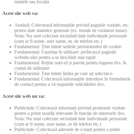
numele sau locația
Acest site web va:
Analiză: Colectează informațiile privind paginile vizitate, etc.
pentru date statistice generale (ex. număr de vizitatori lunar).
Nota: Nu sunt colectate niciodată date individuale personale
(cum ar fi nume, user name, nr. de telefon etc.)
Fundamental: Ține minte setările permisiunilor de cookie
Fundamental: Ușurința în utilizare: preîncarcă paginile
website-ului pentru a se deschide mai rapid
Fundamental: Reține user-ul și parola pentru logarea dvs. în
contul de utilizator
Fundamental: Ține minte limba pe care ați selectat-o
Fundamental: Colectează informațiile introduse în formularele
de contact pentru a vă raspunde solicitărilor dvs.
Acest site web nu va:
Publicitate: Colectează informații privind produsele vizitate
pentru a primi noutăți relevante în funcție de interesele dvs.
Nota: Nu sunt colectate niciodată date individuale personale
(cum ar fi nume, user name, nr de telefon etc.)
Publicitate: Colectează adresele de e-mail pentru a primi