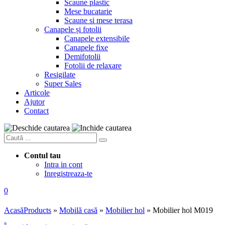
Scaune plastic
Mese bucatarie
Scaune si mese terasa
Canapele și fotolii
Canapele extensibile
Canapele fixe
Demifotolii
Fotolii de relaxare
Resigilate
Super Sales
Articole
Ajutor
Contact
Contul tau
Intra in cont
Inregistreaza-te
0
Acasă
Products
»
Mobilă casă
»
Mobilier hol
»
Mobilier hol M019