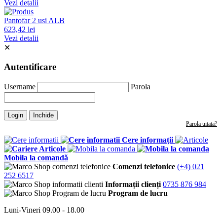
Vezi detalii
Pantofar 2 usi ALB
623,42 lei
Vezi detalii
✕
Autentificare
Username
Parola
Login
Inchide
Parola uitata?
Cere informații
Articole
Mobila la comandă
Comenzi telefonice
(+4) 021
252 6517
Informații clienți
0735 876 984
Program de lucru
Luni-Vineri 09.00 - 18.00