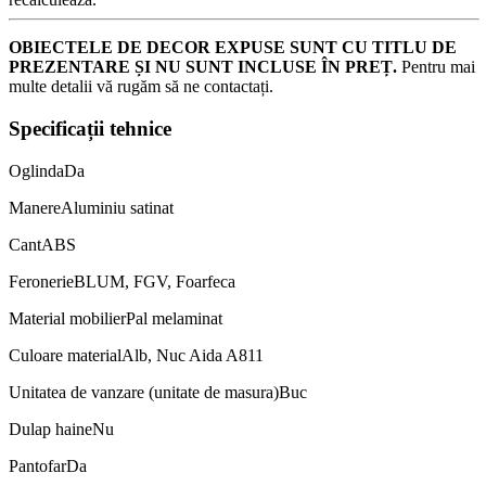
OBIECTELE DE DECOR EXPUSE SUNT CU TITLU DE
PREZENTARE ȘI NU SUNT INCLUSE ÎN PREȚ.
Pentru mai
multe detalii vă rugăm să ne contactați.
Specificații tehnice
Oglinda
Da
Manere
Aluminiu satinat
Cant
ABS
Feronerie
BLUM, FGV, Foarfeca
Material mobilier
Pal melaminat
Culoare material
Alb, Nuc Aida A811
Unitatea de vanzare (unitate de masura)
Buc
Dulap haine
Nu
Pantofar
Da