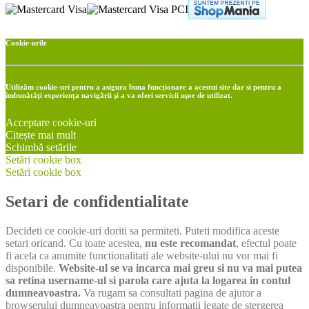
Cookie-urile
Utilizăm cookie-uri pentru a asigura buna funcționare a acestui site dar si pentru a
îmbunătăţi experienţa navigării şi a va oferi servicii uşor de utilizat.
Acceptare cookie-uri
Citește mai mult
Schimbă setările
Setări cookie box
Setări cookie box
Setari de confidentialitate
Decideti ce cookie-uri doriti sa permiteti. Puteti modifica aceste
setari oricand. Cu toate acestea,
nu este recomandat
, efectul poate
fi acela ca anumite functionalitati ale website-ului nu vor mai fi
disponibile.
Website-ul se va incarca mai greu si nu va mai putea
sa retina username-ul si parola care ajuta la logarea in contul
dumneavoastra.
Va rugam sa consultati pagina de ajutor a
browserului dumneavoastra pentru informatii legate de stergerea