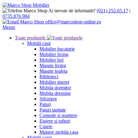
Ai nevoie de informatii?
(021) 252.65.17
|
0735.876.984
office@marcoshop-online.ro
Meniu
Toate produsele
Mobilă casă
Mobilier bucatarie
Mobilier living
Mobilier hol
Masute living
Masute toaleta
Biblioteci
Mobilier tineret
Mobila dormitor
Mobila dressing
Sifoniere
Paturi
Paturi tapitate
Comode si noptiere
Etajere si rafturi
Cuiere
Manere mobila casa
Mobilă copii