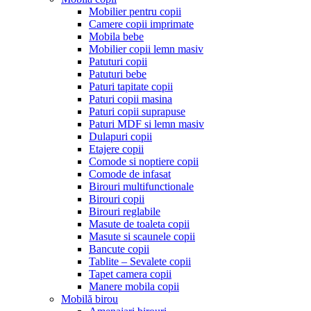
Mobilier pentru copii
Camere copii imprimate
Mobila bebe
Mobilier copii lemn masiv
Patuturi copii
Patuturi bebe
Paturi tapitate copii
Paturi copii masina
Paturi copii suprapuse
Paturi MDF si lemn masiv
Dulapuri copii
Etajere copii
Comode si noptiere copii
Comode de infasat
Birouri multifunctionale
Birouri copii
Birouri reglabile
Masute de toaleta copii
Masute si scaunele copii
Bancute copii
Tablite – Sevalete copii
Tapet camera copii
Manere mobila copii
Mobilă birou