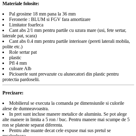
Materiale folosite:
Pal grosime 18 mm pana la 36 mm
Feronerie : BLUM si FGV fara amortizare
Limitator foarfeca
Cant abs 2/1 mm pentru partile cu uzura mare (usi, fete sertar,
laterale pat, scara)
Cant abs 0.4 mm pentru partile interioare (pereti laterali mobila,
polite etc.)
Role sertar pat
plastic
Pfl 4 mm
culoare Alb
Picioarele sunt prevazute cu alunecatori din plastic pentru
protectia pardoselii.
Precizare:
Mobilierul se executa la comanda pe dimensiunile si culorile
alese de dumneavoastra.
In pret sunt incluse manere metalice de aluminiu. Se pot alege
alte manere in limita a 5 ron / buc. Pentru manere mai scumpe de 5
ron se plateste separat diferenta.
Pentru alte nuante decat cele expuse mai sus pretul se
recalculeaza.