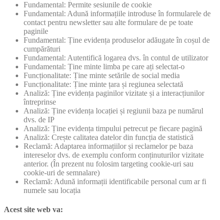
Fundamental: Permite sesiunile de cookie
Fundamental: Adună informațiile introduse în formularele de
contact pentru newsletter sau alte formulare de pe toate
paginile
Fundamental: Ține evidența produselor adăugate în coșul de
cumpărături
Fundamental: Autentifică logarea dvs. în contul de utilizator
Fundamental: Ține minte limba pe care ați selectat-o
Funcționalitate: Ține minte setările de social media
Funcționalitate: Ține minte țara și regiunea selectată
Analiză: Ține evidența paginilor vizitate și a interacțiunilor
întreprinse
Analiză: Ține evidența locației și regiunii baza pe numărul
dvs. de IP
Analiză: Ține evidența timpului petrecut pe fiecare pagină
Analiză: Crește calitatea datelor din funcția de statistică
Reclamă: Adaptarea informațiilor și reclamelor pe baza
intereselor dvs. de exemplu conform conținuturilor vizitate
anterior. (În prezent nu folosim targeting cookie-uri sau
cookie-uri de semnalare)
Reclamă: Adună informații identificabile personal cum ar fi
numele sau locația
Acest site web va: