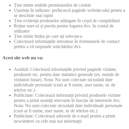
Ține minte setările permisiunilor de cookie
Ușurința în utilizare: preîncarcă paginile website-ului pentru a
se deschide mai rapid
Ține evidența produselor adăugate în coșul de cumpărături
Reține user-ul și parola pentru logarea dvs. în contul de
utilizator
Ține minte limba pe care ați selectat-o
Colectează informațiile introduse în formularele de contact
pentru a vă raspunde solicitărilor dvs.
Acest site web nu va:
Analiză: Colectează informațiile privind paginile vizitate,
produsele etc. pentru date statistice generale (ex. număr de
vizitatori lunar). Nota: Nu sunt colectate niciodată date
individuale personale (cum ar fi nume, user name, nr. de
telefon etc.)
Publicitate: Colectează informații privind produsele vizitate
pentru a primi noutăți relevante în funcție de interesele dvs.
Nota: Nu sunt colectate niciodată date individuale personale
(cum ar fi nume, user name, nr de telefon etc.)
Publicitate: Colectează adresele de e-mail pentru a primi
newslettere cu cele mai noi informații