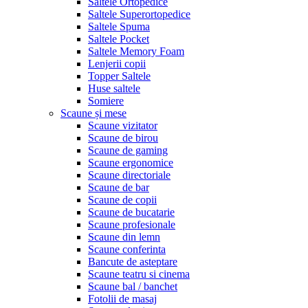
Saltele Ortopedice
Saltele Superortopedice
Saltele Spuma
Saltele Pocket
Saltele Memory Foam
Lenjerii copii
Topper Saltele
Huse saltele
Somiere
Scaune și mese
Scaune vizitator
Scaune de birou
Scaune de gaming
Scaune ergonomice
Scaune directoriale
Scaune de bar
Scaune de copii
Scaune de bucatarie
Scaune profesionale
Scaune din lemn
Scaune conferinta
Bancute de asteptare
Scaune teatru si cinema
Scaune bal / banchet
Fotolii de masaj