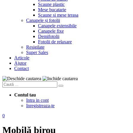
Scaune plastic
Mese bucatarie
Scaune si mese terasa
Canapele și fotolii
Canapele extensibile
Canapele fixe
Demifotolii
Fotolii de relaxare
Resigilate
Super Sales
Articole
Ajutor
Contact
Contul tau
Intra in cont
Inregistreaza-te
0
Mobilă birou