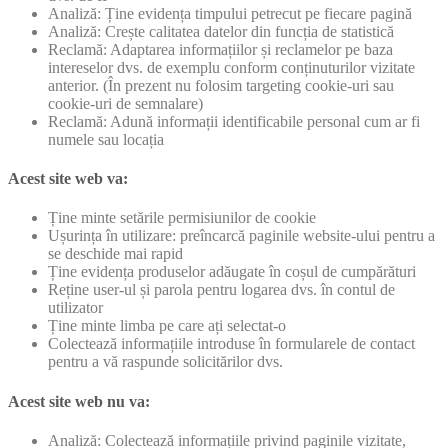
Analiză: Ține evidența timpului petrecut pe fiecare pagină
Analiză: Crește calitatea datelor din funcția de statistică
Reclamă: Adaptarea informațiilor și reclamelor pe baza
intereselor dvs. de exemplu conform conținuturilor vizitate
anterior. (În prezent nu folosim targeting cookie-uri sau
cookie-uri de semnalare)
Reclamă: Adună informații identificabile personal cum ar fi
numele sau locația
Acest site web va:
Ține minte setările permisiunilor de cookie
Ușurința în utilizare: preîncarcă paginile website-ului pentru a
se deschide mai rapid
Ține evidența produselor adăugate în coșul de cumpărături
Reține user-ul și parola pentru logarea dvs. în contul de
utilizator
Ține minte limba pe care ați selectat-o
Colectează informațiile introduse în formularele de contact
pentru a vă raspunde solicitărilor dvs.
Acest site web nu va:
Analiză: Colectează informațiile privind paginile vizitate,