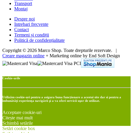
Transport
Montaj
Despre noi
Intrebari frecvente
Contact
Termeni și condiții
Politică de confidențialitate
Copyright © 2026 Marco Shop. Toate drepturile rezervate. |
Creare magazin online
+ Marketing online by End Soft Design
Cookie-urile
Utilizăm cookie-uri pentru a asigura buna funcționare a acestui site dar si pentru a
îmbunătăţi experienţa navigării şi a va oferi servicii uşor de utilizat.
Acceptare cookie-uri
Citește mai mult
Schimbă setările
Setări cookie box