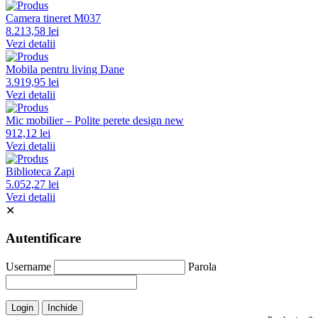
Camera tineret M037
8.213,58 lei
Vezi detalii
Mobila pentru living Dane
3.919,95 lei
Vezi detalii
Mic mobilier – Polite perete design new
912,12 lei
Vezi detalii
Biblioteca Zapi
5.052,27 lei
Vezi detalii
✕
Autentificare
Username
Parola
Login
Inchide