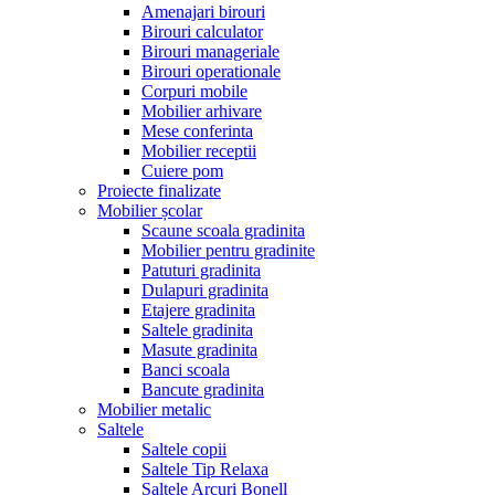
Amenajari birouri
Birouri calculator
Birouri manageriale
Birouri operationale
Corpuri mobile
Mobilier arhivare
Mese conferinta
Mobilier receptii
Cuiere pom
Proiecte finalizate
Mobilier școlar
Scaune scoala gradinita
Mobilier pentru gradinite
Patuturi gradinita
Dulapuri gradinita
Etajere gradinita
Saltele gradinita
Masute gradinita
Banci scoala
Bancute gradinita
Mobilier metalic
Saltele
Saltele copii
Saltele Tip Relaxa
Saltele Arcuri Bonell