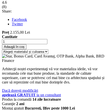
4.6
(
8
)
Share:
Facebook
Twitter
Preț
2.155,00 Lei
Cantitate
Adaugă în coș
Arhitecţii noștri experimentaţi vă vor materializa ideile, vă vor
recomanda cele mai bune produse, la standarde de calitate
superioare, care se potrivesc cel mai bine cu arhitectura spaţiului și
care să reprezinte cel mai bine dorinţele dvs.
Dacă dorești modificări
apelează GRATUIT
la un consultant
Produs la comandă
14 zile lucratoare
Garanţie
2 ani
Montaj gratuit
Bucuresti, Ilfov peste 1000 Lei