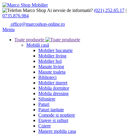
Ai nevoie de informatii?
(021) 252.65.17
|
0735.876.984
office@marcoshop-online.ro
Meniu
Toate produsele
Mobilă casă
Mobilier bucatarie
Mobilier living
Mobilier hol
Masute living
Masute toaleta
Biblioteci
Mobilier tineret
Mobila dormitor
Mobila dressing
Sifoniere
Paturi
Paturi tapitate
Comode si noptiere
Etajere si rafturi
Cuiere
Manere mobila casa