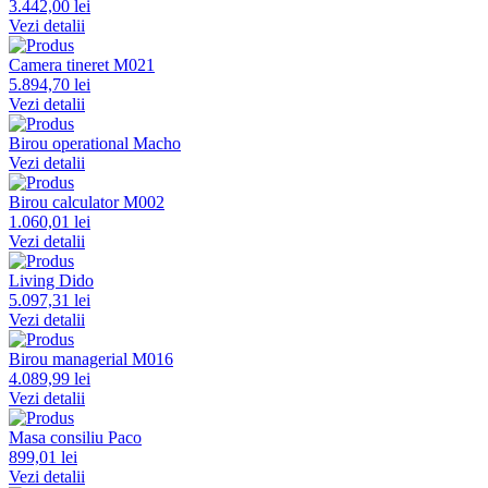
3.442,00 lei
Vezi detalii
Camera tineret M021
5.894,70 lei
Vezi detalii
Birou operational Macho
Vezi detalii
Birou calculator M002
1.060,01 lei
Vezi detalii
Living Dido
5.097,31 lei
Vezi detalii
Birou managerial M016
4.089,99 lei
Vezi detalii
Masa consiliu Paco
899,01 lei
Vezi detalii