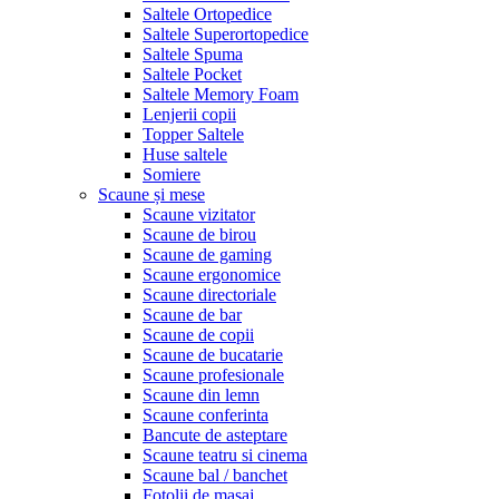
Saltele Ortopedice
Saltele Superortopedice
Saltele Spuma
Saltele Pocket
Saltele Memory Foam
Lenjerii copii
Topper Saltele
Huse saltele
Somiere
Scaune și mese
Scaune vizitator
Scaune de birou
Scaune de gaming
Scaune ergonomice
Scaune directoriale
Scaune de bar
Scaune de copii
Scaune de bucatarie
Scaune profesionale
Scaune din lemn
Scaune conferinta
Bancute de asteptare
Scaune teatru si cinema
Scaune bal / banchet
Fotolii de masaj