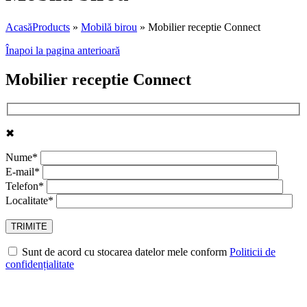
Acasă
Products
»
Mobilă birou
»
Mobilier receptie Connect
Înapoi la pagina anterioară
Mobilier receptie Connect
✖
Nume*
E-mail*
Telefon*
Localitate*
Sunt de acord cu stocarea datelor mele conform
Politicii de
confidențialitate