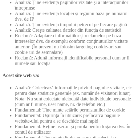
Analiză: Ține evidența paginilor vizitate și a interacțiunilor
întreprinse
Analiză: Ține evidența locației și regiunii baza pe numărul
dvs. de IP
Analiză: Ține evidența timpului petrecut pe fiecare pagină
Analiză: Crește calitatea datelor din funcția de statistică
Reclamă: Adaptarea informațiilor și reclamelor pe baza
intereselor dvs. de exemplu conform conținuturilor vizitate
anterior. (În prezent nu folosim targeting cookie-uri sau
cookie-uri de semnalare)
Reclamă: Adună informații identificabile personal cum ar fi
numele sau locația
Acest site web va:
Analiză: Colectează informațiile privind paginile vizitate, etc.
pentru date statistice generale (ex. număr de vizitatori lunar).
Nota: Nu sunt colectate niciodată date individuale personale
(cum ar fi nume, user name, nr. de telefon etc.)
Fundamental: Ține minte setările permisiunilor de cookie
Fundamental: Ușurința în utilizare: preîncarcă paginile
website-ului pentru a se deschide mai rapid
Fundamental: Reține user-ul și parola pentru logarea dvs. în
contul de utilizator
Fundamental: Ține minte limba pe care ați selectat-o