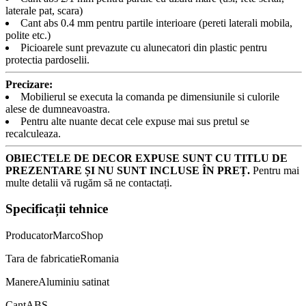
laterale pat, scara)
Cant abs 0.4 mm pentru partile interioare (pereti laterali mobila,
polite etc.)
Picioarele sunt prevazute cu alunecatori din plastic pentru
protectia pardoselii.
Precizare:
Mobilierul se executa la comanda pe dimensiunile si culorile
alese de dumneavoastra.
Pentru alte nuante decat cele expuse mai sus pretul se
recalculeaza.
OBIECTELE DE DECOR EXPUSE SUNT CU TITLU DE
PREZENTARE ȘI NU SUNT INCLUSE ÎN PREȚ.
Pentru mai
multe detalii vă rugăm să ne contactați.
Specificații tehnice
Producator
MarcoShop
Tara de fabricatie
Romania
Manere
Aluminiu satinat
Cant
ABS