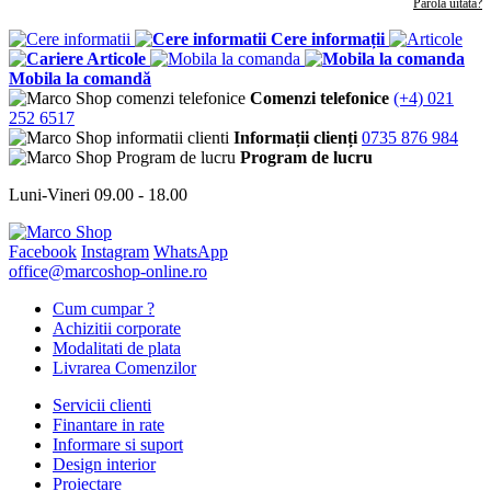
Parola uitata?
Cere informații
Articole
Mobila la comandă
Comenzi telefonice
(+4) 021
252 6517
Informații clienți
0735 876 984
Program de lucru
Luni-Vineri 09.00 - 18.00
Facebook
Instagram
WhatsApp
office@marcoshop-online.ro
Cum cumpar ?
Achizitii corporate
Modalitati de plata
Livrarea Comenzilor
Servicii clienti
Finantare in rate
Informare si suport
Design interior
Proiectare