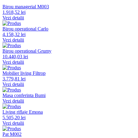
Birou managerial M003
1.918,52 lei
Vezi detalii
Birou operational Carlo
4.158,32 lei
Vezi detalii
Birou operational Grumy
10.440,03 lei
Vezi detalii
Mobilier living Filtrop
3.779,81 lei
Vezi detalii
Masa conferinta Bumi
Vezi detalii
Living riflaje Emona
5.505,20 lei
Vezi detalii
Pat M002