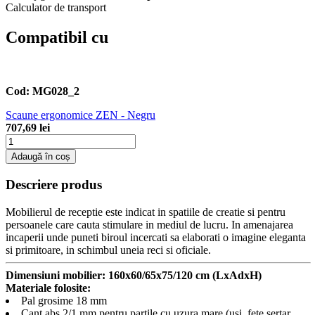
Calculator de transport
Compatibil cu
Cod:
MG028_2
Scaune ergonomice ZEN - Negru
707,69 lei
Adaugă în coș
Descriere produs
Mobilierul de receptie este indicat in spatiile de creatie si pentru
persoanele care cauta stimulare in mediul de lucru. In amenajarea
incaperii unde puneti biroul incercati sa elaborati o imagine eleganta
si primitoare, in schimbul uneia reci si oficiale.
Dimensiuni mobilier: 160x60/65x75/120 cm (LxAdxH)
Materiale folosite:
Pal grosime 18 mm
Cant abs 2/1 mm pentru partile cu uzura mare (usi, fete sertar,