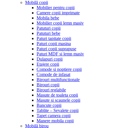
Mobilă copii
Mobilier pentru copii
Camere copii imprimate
Mobila bebe
Mobilier copii lemn masiv
Patuturi copii
Patuturi bebe
Paturi tapitate copii
Paturi copii masina
Paturi copii suprapuse
Paturi MDF si lemn masiv
Dulapuri copii
Etajere copii
Comode si noptiere copii
Comode de infasat
Birouri multifunctionale
Birouri copii
Birouri reglabile
Masute de toaleta copii
Masute si scaunele copii
Bancute copii
Tablite – Sevalete copii
Tapet camera copii
Manere mobila copii
Mobilă birou