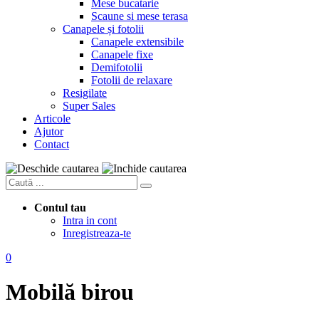
Mese bucatarie
Scaune si mese terasa
Canapele și fotolii
Canapele extensibile
Canapele fixe
Demifotolii
Fotolii de relaxare
Resigilate
Super Sales
Articole
Ajutor
Contact
Contul tau
Intra in cont
Inregistreaza-te
0
Mobilă birou