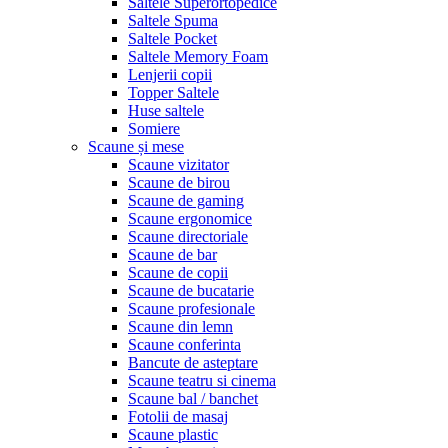
Saltele Superortopedice
Saltele Spuma
Saltele Pocket
Saltele Memory Foam
Lenjerii copii
Topper Saltele
Huse saltele
Somiere
Scaune și mese
Scaune vizitator
Scaune de birou
Scaune de gaming
Scaune ergonomice
Scaune directoriale
Scaune de bar
Scaune de copii
Scaune de bucatarie
Scaune profesionale
Scaune din lemn
Scaune conferinta
Bancute de asteptare
Scaune teatru si cinema
Scaune bal / banchet
Fotolii de masaj
Scaune plastic