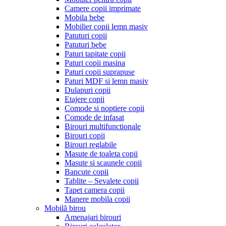
Camere copii imprimate
Mobila bebe
Mobilier copii lemn masiv
Patuturi copii
Patuturi bebe
Paturi tapitate copii
Paturi copii masina
Paturi copii suprapuse
Paturi MDF si lemn masiv
Dulapuri copii
Etajere copii
Comode si noptiere copii
Comode de infasat
Birouri multifunctionale
Birouri copii
Birouri reglabile
Masute de toaleta copii
Masute si scaunele copii
Bancute copii
Tablite – Sevalete copii
Tapet camera copii
Manere mobila copii
Mobilă birou
Amenajari birouri