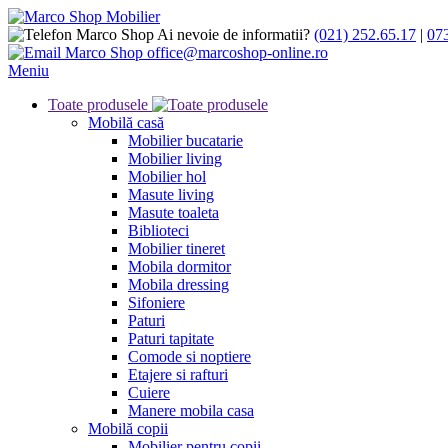
Ai nevoie de informatii?
(021) 252.65.17
|
07
office@marcoshop-online.ro
Meniu
Toate produsele
Mobilă casă
Mobilier bucatarie
Mobilier living
Mobilier hol
Masute living
Masute toaleta
Biblioteci
Mobilier tineret
Mobila dormitor
Mobila dressing
Sifoniere
Paturi
Paturi tapitate
Comode si noptiere
Etajere si rafturi
Cuiere
Manere mobila casa
Mobilă copii
Mobilier pentru copii