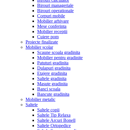
Birouri calculator
Birouri manageriale
Birouri operationale
Corpuri mobile
Mobilier arhivare
Mese conferinta
Mobilier receptii
Cuiere pom
Proiecte finalizate
Mobilier școlar
Scaune scoala gradinita
Mobilier pentru gradinite
Patuturi gradinita
Dulapuri gradinita
Etajere gradinita
Saltele gradinita
Masute gradinita
Banci scoala
Bancute gradinita
Mobilier metalic
Saltele
Saltele copii
Saltele Tip Relaxa
Saltele Arcuri Bonell
Saltele Ortopedice