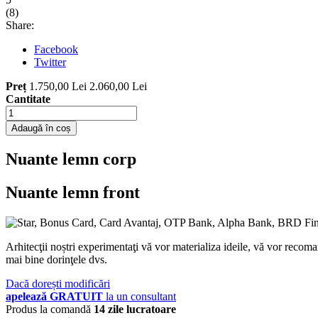
(
8
)
Share:
Facebook
Twitter
Preț
1.750,00 Lei
2.060,00 Lei
Cantitate
Adaugă în coș
Nuante lemn corp
Nuante lemn front
Arhitecţii noștri experimentaţi vă vor materializa ideile, vă vor recoma
mai bine dorinţele dvs.
Dacă dorești modificări
apelează GRATUIT
la un consultant
Produs la comandă
14 zile lucratoare