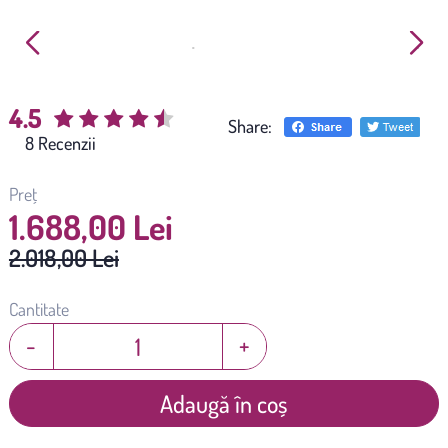
4.5
Share:
(
8
)
Preț
1.688,00 Lei
2.018,00 Lei
Cantitate
-
+
Adaugă în coș