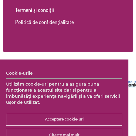
Termeni și condiții
Politică de confidențialitate
Copyright © 2026 Marco Shop. Toate drepturile rezervate. |
Creare magazin online
+ Marketing online by End Soft Design
Cookie-urile
Utilizăm cookie-uri pentru a asigura buna
funcționare a acestui site dar si pentru a
îmbunătăţi experienţa navigării şi a va oferi servicii
uşor de utilizat.
Acceptare cookie-uri
Citește mai mult