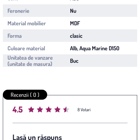
Feronerie
Nu
Material mobilier
MDF
Forma
clasic
Culoare material
Alb, Aqua Marine D150
Unitatea de vanzare
Buc
(unitate de masura)
Recenzii ( 0 )
4.5
Average rating
/ 5. Vote count:
8
Lasă un răspuns