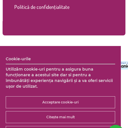
Politică de confidențialitate
Copyright © 2026 Marco Shop. Toate drepturile rezervate. |
Creare magazin online
+ Marketing online by End Soft Design
Cookie-urile
Utilizăm cookie-uri pentru a asigura buna
funcționare a acestui site dar si pentru a
îmbunătăţi experienţa navigării şi a va oferi servicii
uşor de utilizat.
Acceptare cookie-uri
Citește mai mult