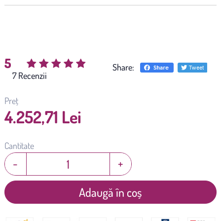
5
Share:
(
7
)
Preț
4.252,71 Lei
Cantitate
-
+
Adaugă în coș