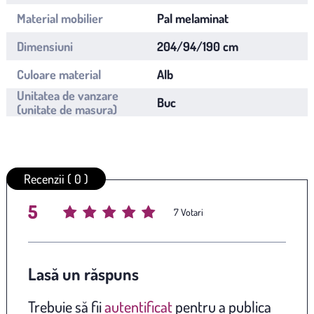
Material mobilier
Pal melaminat
Dimensiuni
204/94/190 cm
Culoare material
Alb
Unitatea de vanzare
Buc
(unitate de masura)
Recenzii ( 0 )
5
Average rating
/ 5. Vote count:
7
Lasă un răspuns
Trebuie să fii
autentificat
pentru a publica