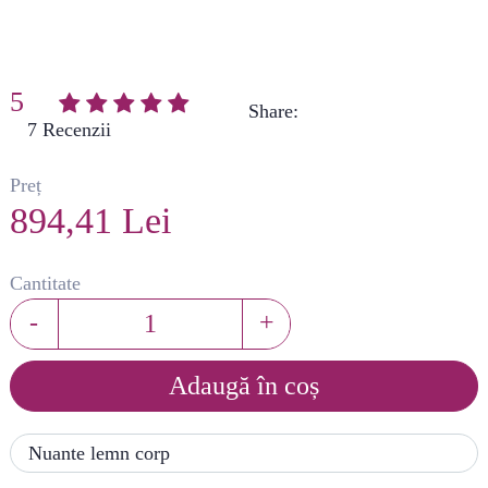
5
Share:
(
7
)
Preț
894,41 Lei
Cantitate
-
+
Adaugă în coș
Nuante lemn corp