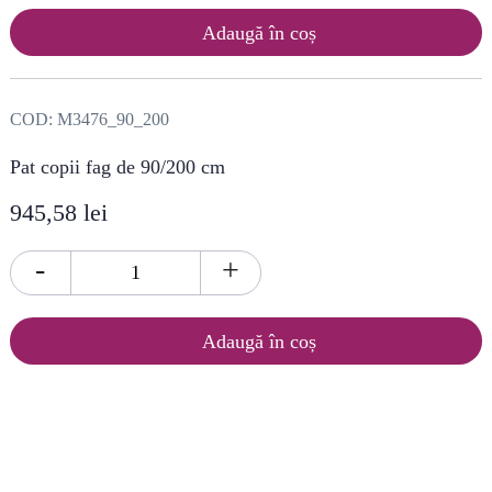
Adaugă în coș
COD:
M3476_90_200
Pat copii fag de 90/200 cm
945,58 lei
-
+
Adaugă în coș