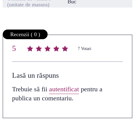
Buc
(unitate de masura)
Recenzii ( 0 )
5
Average rating
/ 5. Vote count:
7
Lasă un răspuns
Trebuie să fii
autentificat
pentru a
publica un comentariu.