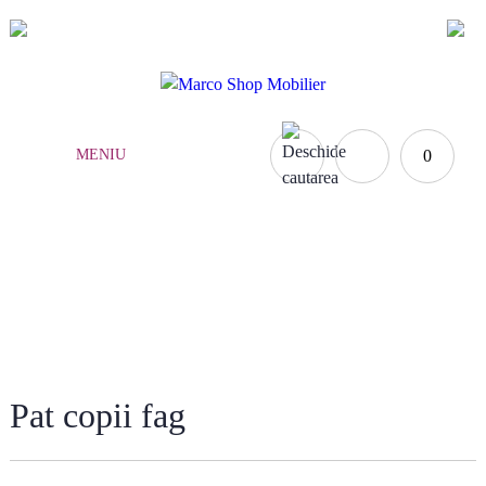
(021) 252.65.17
|
0735.876.984
MENIU
0
MOBILĂ COPII
Acasă
»
Mobilă copii
»
Pat copii fag
Pat copii fag