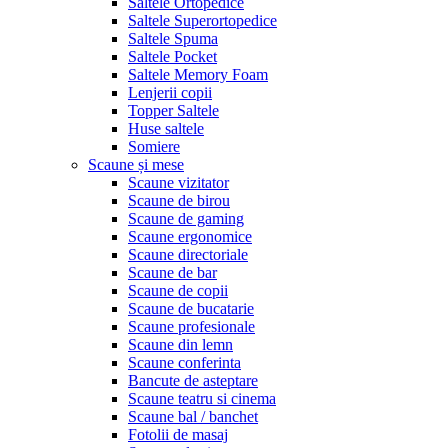
Saltele Ortopedice
Saltele Superortopedice
Saltele Spuma
Saltele Pocket
Saltele Memory Foam
Lenjerii copii
Topper Saltele
Huse saltele
Somiere
Scaune și mese
Scaune vizitator
Scaune de birou
Scaune de gaming
Scaune ergonomice
Scaune directoriale
Scaune de bar
Scaune de copii
Scaune de bucatarie
Scaune profesionale
Scaune din lemn
Scaune conferinta
Bancute de asteptare
Scaune teatru si cinema
Scaune bal / banchet
Fotolii de masaj