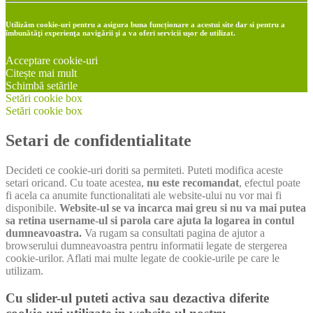
Utilizăm cookie-uri pentru a asigura buna funcționare a acestui site dar si pentru a
îmbunătăţi experienţa navigării şi a va oferi servicii uşor de utilizat.
Acceptare cookie-uri
Citește mai mult
Schimbă setările
Setări cookie box
Setări cookie box
Setari de confidentialitate
Decideti ce cookie-uri doriti sa permiteti. Puteti modifica aceste
setari oricand. Cu toate acestea,
nu este recomandat
, efectul poate
fi acela ca anumite functionalitati ale website-ului nu vor mai fi
disponibile.
Website-ul se va incarca mai greu si nu va mai putea
sa retina username-ul si parola care ajuta la logarea in contul
dumneavoastra.
Va rugam sa consultati pagina de ajutor a
browserului dumneavoastra pentru informatii legate de stergerea
cookie-urilor. Aflati mai multe legate de cookie-urile pe care le
utilizam.
Cu slider-ul puteti activa sau dezactiva diferite