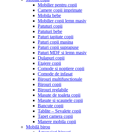
Mobilier pentru copii
Camere copii imprimate
Mobila bebe
Mobilier copii lemn masiv
Patuturi copii
Patuturi bebe
Paturi tapitate copii
Paturi copii masina
Paturi copii suprapuse
Paturi MDF si lemn masiv
Dulapuri copii
Etajere copii
Comode si noptiere copii
Comode de infasat
Birouri multifunctionale
Birouri copii
Birouri reglabile
Masute de toaleta copii
Masute si scaunele copii
Bancute copii
Tablite – Sevalete copii
Tapet camera copii
Manere mobila copii
Mobilă birou