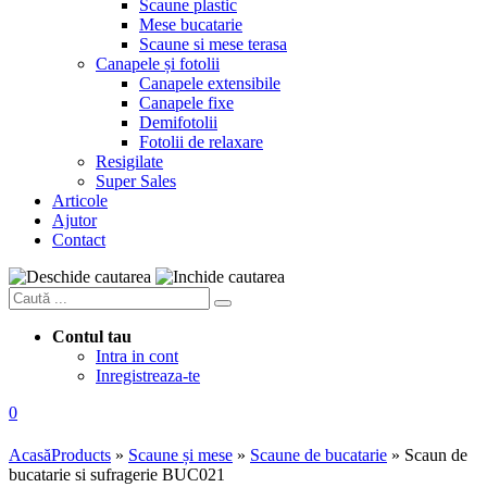
Scaune plastic
Mese bucatarie
Scaune si mese terasa
Canapele și fotolii
Canapele extensibile
Canapele fixe
Demifotolii
Fotolii de relaxare
Resigilate
Super Sales
Articole
Ajutor
Contact
Contul tau
Intra in cont
Inregistreaza-te
0
Acasă
Products
»
Scaune și mese
»
Scaune de bucatarie
»
Scaun de
bucatarie si sufragerie BUC021