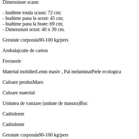
Dimensiune scaun
- Inaltime totala scaun: 72 cm;
- Inaltime pana la sezut: 45 cm;
- Inaltime pana la brate: 69 cm;
- Dimensiuni sezut: 40 x 39 cm.
Greutate corporala
90-100 kg/pers
Ambalaj
cutie de carton
Feronerie
Material mobilier
Lemn masiv , Pal melaminatPiele ecologica
Culoare produs
Maro
Culoare material
Unitatea de vanzare (unitate de masura)
Buc
Cadru
lemn
Cadru
lemn
Greutate corporala
90-100 kg/pers