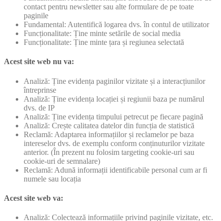
contact pentru newsletter sau alte formulare de pe toate
paginile
Fundamental: Autentifică logarea dvs. în contul de utilizator
Funcționalitate: Ține minte setările de social media
Funcționalitate: Ține minte țara și regiunea selectată
Acest site web nu va:
Analiză: Ține evidența paginilor vizitate și a interacțiunilor
întreprinse
Analiză: Ține evidența locației și regiunii baza pe numărul
dvs. de IP
Analiză: Ține evidența timpului petrecut pe fiecare pagină
Analiză: Crește calitatea datelor din funcția de statistică
Reclamă: Adaptarea informațiilor și reclamelor pe baza
intereselor dvs. de exemplu conform conținuturilor vizitate
anterior. (În prezent nu folosim targeting cookie-uri sau
cookie-uri de semnalare)
Reclamă: Adună informații identificabile personal cum ar fi
numele sau locația
Acest site web va:
Analiză: Colectează informațiile privind paginile vizitate, etc.