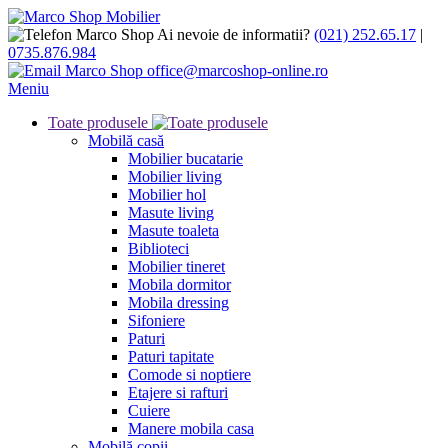
Ai nevoie de informatii?
(021) 252.65.17
|
0735.876.984
office@marcoshop-online.ro
Meniu
Toate produsele
Mobilă casă
Mobilier bucatarie
Mobilier living
Mobilier hol
Masute living
Masute toaleta
Biblioteci
Mobilier tineret
Mobila dormitor
Mobila dressing
Sifoniere
Paturi
Paturi tapitate
Comode si noptiere
Etajere si rafturi
Cuiere
Manere mobila casa
Mobilă copii