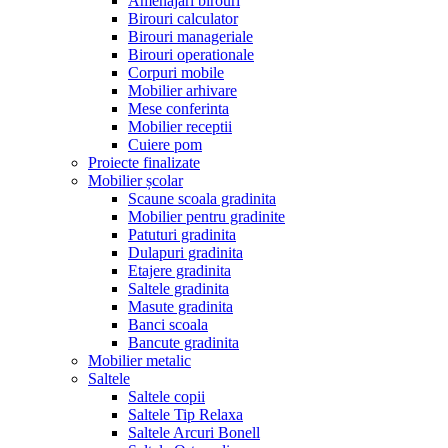
Amenajari birouri
Birouri calculator
Birouri manageriale
Birouri operationale
Corpuri mobile
Mobilier arhivare
Mese conferinta
Mobilier receptii
Cuiere pom
Proiecte finalizate
Mobilier școlar
Scaune scoala gradinita
Mobilier pentru gradinite
Patuturi gradinita
Dulapuri gradinita
Etajere gradinita
Saltele gradinita
Masute gradinita
Banci scoala
Bancute gradinita
Mobilier metalic
Saltele
Saltele copii
Saltele Tip Relaxa
Saltele Arcuri Bonell