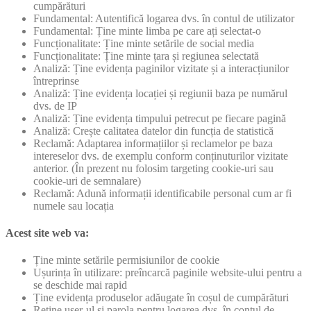
cumpărături
Fundamental: Autentifică logarea dvs. în contul de utilizator
Fundamental: Ține minte limba pe care ați selectat-o
Funcționalitate: Ține minte setările de social media
Funcționalitate: Ține minte țara și regiunea selectată
Analiză: Ține evidența paginilor vizitate și a interacțiunilor
întreprinse
Analiză: Ține evidența locației și regiunii baza pe numărul
dvs. de IP
Analiză: Ține evidența timpului petrecut pe fiecare pagină
Analiză: Crește calitatea datelor din funcția de statistică
Reclamă: Adaptarea informațiilor și reclamelor pe baza
intereselor dvs. de exemplu conform conținuturilor vizitate
anterior. (În prezent nu folosim targeting cookie-uri sau
cookie-uri de semnalare)
Reclamă: Adună informații identificabile personal cum ar fi
numele sau locația
Acest site web va:
Ține minte setările permisiunilor de cookie
Ușurința în utilizare: preîncarcă paginile website-ului pentru a
se deschide mai rapid
Ține evidența produselor adăugate în coșul de cumpărături
Reține user-ul și parola pentru logarea dvs. în contul de