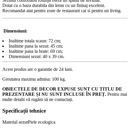
Sezutul confortabil rotunjit ofera un spatiu de invidiat.
Dotat cu o baza durabila din lemn cu un finisaj excelent.
Recomandat atat pentru zone de restaurant cat si pentru un living.
Dimensiuni:
Inaltime totala scaun: 72 cm;
Inaltime pana la sezut: 45 cm;
Inaltime pana la brate: 69 cm;
Dimensiuni sezut: 40 x 39 cm.
Acest produs are o garantie de 24 luni.
Greutatea maxima admisa: 100 kg.
OBIECTELE DE DECOR EXPUSE SUNT CU TITLU DE
PREZENTARE ȘI NU SUNT INCLUSE ÎN PREȚ.
Pentru mai
multe detalii vă rugăm să ne contactați.
Specificații tehnice
Material sezut
Piele ecologica