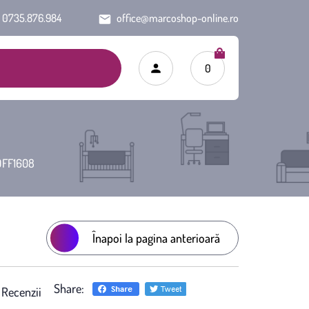
0735.876.984
office@marcoshop-online.ro
0
 OFF1608
Înapoi la pagina anterioară
Share:
)