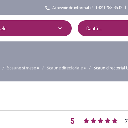
Ai nevoie de informatii?
(021) 252.65.17
|
ele
Scaune și mese
»
Scaune directoriale
»
Scaun directorial
5
(
7