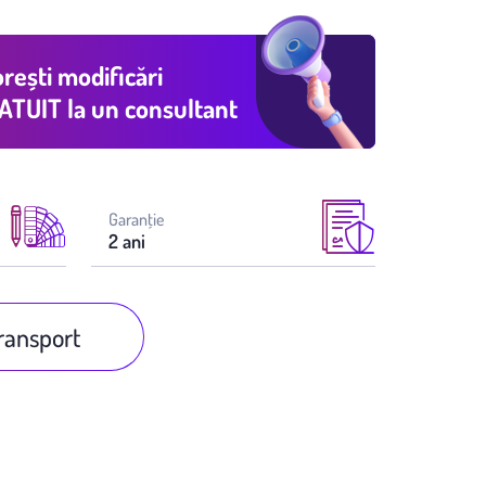
rești modificări
ATUIT
la un consultant
Garanţie
2 ani
transport