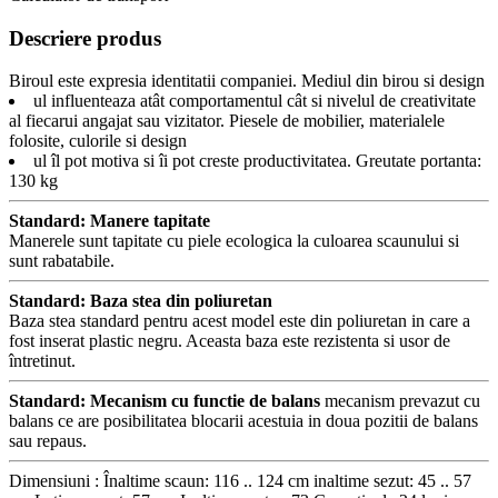
Descriere produs
Biroul este expresia identitatii companiei. Mediul din birou si design
ul influenteaza atât comportamentul cât si nivelul de creativitate
al fiecarui angajat sau vizitator. Piesele de mobilier, materialele
folosite, culorile si design
ul îl pot motiva si îi pot creste productivitatea. Greutate portanta:
130 kg
Standard: Manere tapitate
Manerele sunt tapitate cu piele ecologica la culoarea scaunului si
sunt rabatabile.
Standard: Baza stea din poliuretan
Baza stea standard pentru acest model este din poliuretan in care a
fost inserat plastic negru. Aceasta baza este rezistenta si usor de
întretinut.
Standard: Mecanism cu functie de balans
mecanism prevazut cu
balans ce are posibilitatea blocarii acestuia in doua pozitii de balans
sau repaus.
Dimensiuni : Înaltime scaun: 116 .. 124 cm inaltime sezut: 45 .. 57