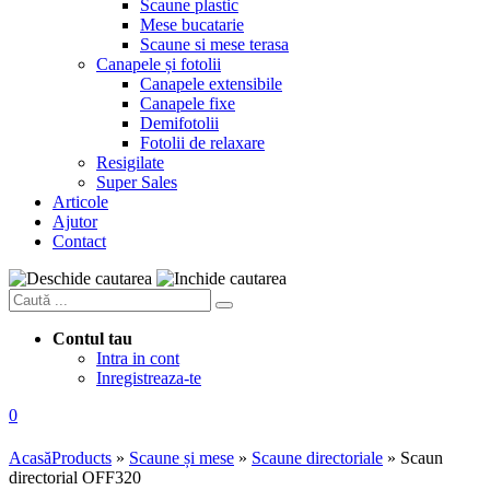
Scaune plastic
Mese bucatarie
Scaune si mese terasa
Canapele și fotolii
Canapele extensibile
Canapele fixe
Demifotolii
Fotolii de relaxare
Resigilate
Super Sales
Articole
Ajutor
Contact
Contul tau
Intra in cont
Inregistreaza-te
0
Acasă
Products
»
Scaune și mese
»
Scaune directoriale
»
Scaun
directorial OFF320