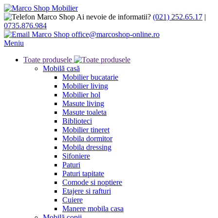
Ai nevoie de informatii?
(021) 252.65.17
|
0735.876.984
office@marcoshop-online.ro
Meniu
Toate produsele
Mobilă casă
Mobilier bucatarie
Mobilier living
Mobilier hol
Masute living
Masute toaleta
Biblioteci
Mobilier tineret
Mobila dormitor
Mobila dressing
Sifoniere
Paturi
Paturi tapitate
Comode si noptiere
Etajere si rafturi
Cuiere
Manere mobila casa
Mobilă copii