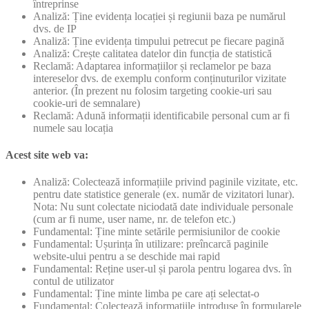
întreprinse
Analiză: Ține evidența locației și regiunii baza pe numărul
dvs. de IP
Analiză: Ține evidența timpului petrecut pe fiecare pagină
Analiză: Crește calitatea datelor din funcția de statistică
Reclamă: Adaptarea informațiilor și reclamelor pe baza
intereselor dvs. de exemplu conform conținuturilor vizitate
anterior. (În prezent nu folosim targeting cookie-uri sau
cookie-uri de semnalare)
Reclamă: Adună informații identificabile personal cum ar fi
numele sau locația
Acest site web va:
Analiză: Colectează informațiile privind paginile vizitate, etc.
pentru date statistice generale (ex. număr de vizitatori lunar).
Nota: Nu sunt colectate niciodată date individuale personale
(cum ar fi nume, user name, nr. de telefon etc.)
Fundamental: Ține minte setările permisiunilor de cookie
Fundamental: Ușurința în utilizare: preîncarcă paginile
website-ului pentru a se deschide mai rapid
Fundamental: Reține user-ul și parola pentru logarea dvs. în
contul de utilizator
Fundamental: Ține minte limba pe care ați selectat-o
Fundamental: Colectează informațiile introduse în formularele