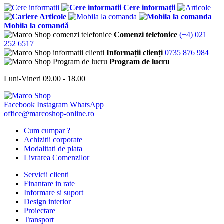
Cere informații
Articole
Mobila la comandă
Comenzi telefonice
(+4) 021
252 6517
Informații clienți
0735 876 984
Program de lucru
Luni-Vineri 09.00 - 18.00
Facebook
Instagram
WhatsApp
office@marcoshop-online.ro
Cum cumpar ?
Achizitii corporate
Modalitati de plata
Livrarea Comenzilor
Servicii clienti
Finantare in rate
Informare si suport
Design interior
Proiectare
Transport