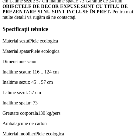
cm Latime sezut: 57 cm Inaltime spatar: 73 Garantie de 24 luni.
OBIECTELE DE DECOR EXPUSE SUNT CU TITLU DE
PREZENTARE ȘI NU SUNT INCLUSE ÎN PREȚ.
Pentru mai
multe detalii vă rugăm să ne contactați.
Specificații tehnice
Material sezut
Piele ecologica
Material spatar
Piele ecologica
Dimensiune scaun
Inaltime scaun: 116 .. 124 cm
Inaltime sezut: 45 .. 57 cm
Latime sezut: 57 cm
Inaltime spatar: 73
Greutate corporala
130 kg/pers
Ambalaj
cutie de carton
Material mobilier
Piele ecologica