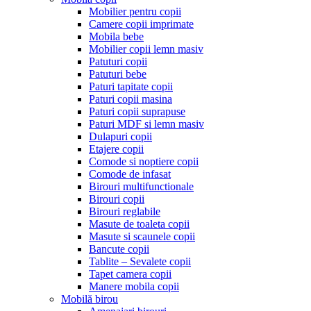
Mobilier pentru copii
Camere copii imprimate
Mobila bebe
Mobilier copii lemn masiv
Patuturi copii
Patuturi bebe
Paturi tapitate copii
Paturi copii masina
Paturi copii suprapuse
Paturi MDF si lemn masiv
Dulapuri copii
Etajere copii
Comode si noptiere copii
Comode de infasat
Birouri multifunctionale
Birouri copii
Birouri reglabile
Masute de toaleta copii
Masute si scaunele copii
Bancute copii
Tablite – Sevalete copii
Tapet camera copii
Manere mobila copii
Mobilă birou