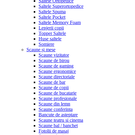
Saltele Ortopedice
Saltele Superortopedice
Saltele Spuma
Saltele Pocket
Saltele Memory Foam
Lenjerii copii
Topper Saltele
Huse saltele
Somiere
Scaune și mese
Scaune vizitator
Scaune de birou
Scaune de gaming
Scaune ergonomice
Scaune directoriale
Scaune de bar
Scaune de copii
Scaune de bucatarie
Scaune profesionale
Scaune din lemn
Scaune conferinta
Bancute de asteptare
Scaune teatru si cinema
Scaune bal / banchet
Fotolii de masaj