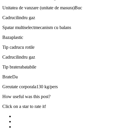
Unitatea de vanzare (unitate de masura)
Buc
Cadru
cilindru gaz
Spatar multiselect
mecanism cu balans
Baza
plastic
Tip cadru
cu rotile
Cadru
cilindru gaz
Tip brate
rabatabile
Brate
Da
Greutate corporala
130 kg/pers
How useful was this post?
Click on a star to rate it!