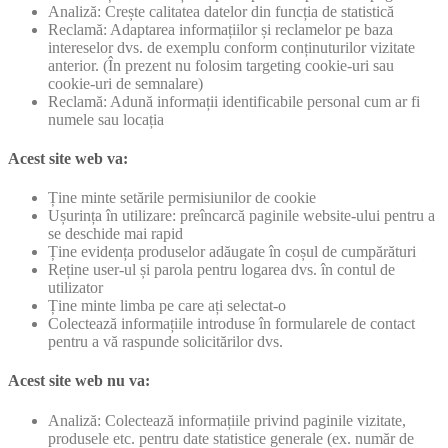
Analiză: Crește calitatea datelor din funcția de statistică
Reclamă: Adaptarea informațiilor și reclamelor pe baza
intereselor dvs. de exemplu conform conținuturilor vizitate
anterior. (În prezent nu folosim targeting cookie-uri sau
cookie-uri de semnalare)
Reclamă: Adună informații identificabile personal cum ar fi
numele sau locația
Acest site web va:
Ține minte setările permisiunilor de cookie
Ușurința în utilizare: preîncarcă paginile website-ului pentru a
se deschide mai rapid
Ține evidența produselor adăugate în coșul de cumpărături
Reține user-ul și parola pentru logarea dvs. în contul de
utilizator
Ține minte limba pe care ați selectat-o
Colectează informațiile introduse în formularele de contact
pentru a vă raspunde solicitărilor dvs.
Acest site web nu va:
Analiză: Colectează informațiile privind paginile vizitate,
produsele etc. pentru date statistice generale (ex. număr de