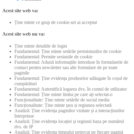
Acest site web va:
Ține minte ce grup de cookie-uri ai acceptat
Acest site web nu va:
Ține minte detaliile de login
Fundamental: Ține minte setările permisiunilor de cookie
Fundamental: Permite sesiunile de cookie
Fundamental: Adună informațiile introduse în formularele de
contact pentru newsletter sau alte formulare de pe toate
paginile
Fundamental: Ține evidența produselor adăugate în coșul de
cumpărături
Fundamental: Autentifică logarea dvs. în contul de utilizator
Fundamental: Ține minte limba pe care ați selectat-o
Funcționalitate: Ține minte setările de social media
Funcționalitate: Ține minte țara și regiunea selectată
Analiză: Ține evidența paginilor vizitate și a interacțiunilor
întreprinse
Analiză: Ține evidența locației și regiunii baza pe numărul
dvs. de IP
Analiză: Ține evidența timpului petrecut pe fiecare pagină