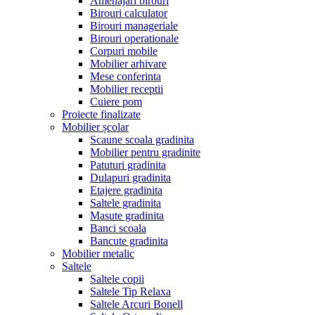
Amenajari birouri
Birouri calculator
Birouri manageriale
Birouri operationale
Corpuri mobile
Mobilier arhivare
Mese conferinta
Mobilier receptii
Cuiere pom
Proiecte finalizate
Mobilier școlar
Scaune scoala gradinita
Mobilier pentru gradinite
Patuturi gradinita
Dulapuri gradinita
Etajere gradinita
Saltele gradinita
Masute gradinita
Banci scoala
Bancute gradinita
Mobilier metalic
Saltele
Saltele copii
Saltele Tip Relaxa
Saltele Arcuri Bonell