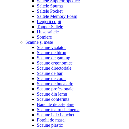
Saltele Superortopedice
Saltele Spuma
Saltele Pocket
Saltele Memory Foam
Lenjerii copii
Topper Saltele
Huse saltele
Somiere
Scaune și mese
Scaune vizitator
Scaune de birou
Scaune de gaming
Scaune ergonomice
Scaune directoriale
Scaune de bar
Scaune de copii
Scaune de bucatarie
Scaune profesionale
Scaune din lemn
Scaune conferinta
Bancute de asteptare
Scaune teatru si cinema
Scaune bal / banchet
Fotolii de masaj
Scaune plastic