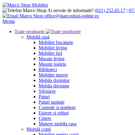
Ai nevoie de informatii?
(021) 252.65.17
|
07
office@marcoshop-online.ro
Meniu
Toate produsele
Mobilă casă
Mobilier bucatarie
Mobilier living
Mobilier hol
Masute living
Masute toaleta
Biblioteci
Mobilier tineret
Mobila dormitor
Mobila dressing
Sifoniere
Paturi
Paturi tapitate
Comode si noptiere
Etajere si rafturi
Cuiere
Manere mobila casa
Mobilă copii
Mobilier pentru copii