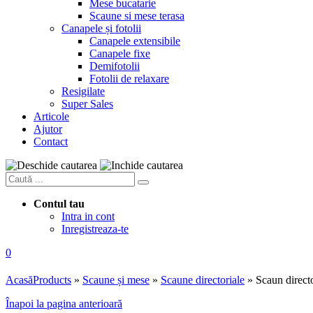
Mese bucatarie
Scaune si mese terasa
Canapele și fotolii
Canapele extensibile
Canapele fixe
Demifotolii
Fotolii de relaxare
Resigilate
Super Sales
Articole
Ajutor
Contact
Contul tau
Intra in cont
Inregistreaza-te
0
Acasă
Products
»
Scaune și mese
»
Scaune directoriale
»
Scaun direct
Înapoi la pagina anterioară