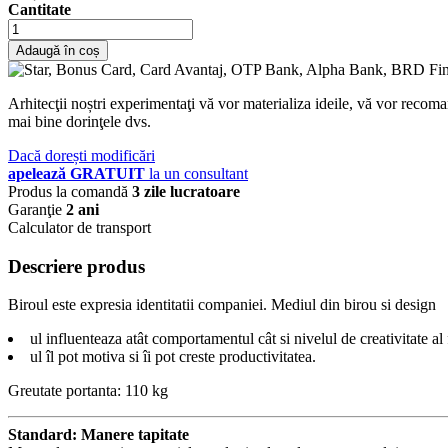
Cantitate
Adaugă în coș
Arhitecţii noștri experimentaţi vă vor materializa ideile, vă vor recoma
mai bine dorinţele dvs.
Dacă dorești modificări
apelează GRATUIT
la un consultant
Produs la comandă
3 zile lucratoare
Garanţie
2 ani
Calculator de transport
Descriere produs
Biroul este expresia identitatii companiei. Mediul din birou si design
ul influenteaza atât comportamentul cât si nivelul de creativitate al f
ul îl pot motiva si îi pot creste productivitatea.
Greutate portanta: 110 kg
Standard: Manere tapitate