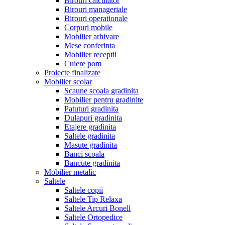
Birouri calculator
Birouri manageriale
Birouri operationale
Corpuri mobile
Mobilier arhivare
Mese conferinta
Mobilier receptii
Cuiere pom
Proiecte finalizate
Mobilier școlar
Scaune scoala gradinita
Mobilier pentru gradinite
Patuturi gradinita
Dulapuri gradinita
Etajere gradinita
Saltele gradinita
Masute gradinita
Banci scoala
Bancute gradinita
Mobilier metalic
Saltele
Saltele copii
Saltele Tip Relaxa
Saltele Arcuri Bonell
Saltele Ortopedice