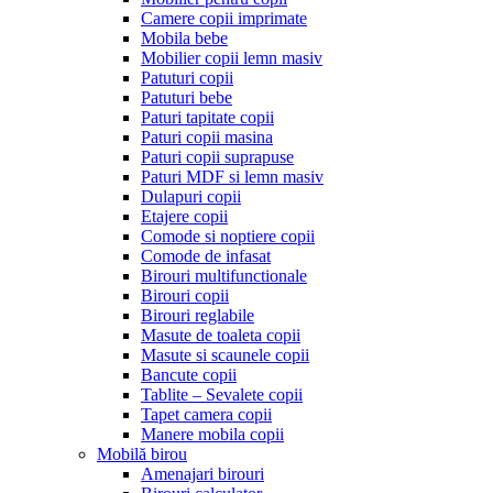
Camere copii imprimate
Mobila bebe
Mobilier copii lemn masiv
Patuturi copii
Patuturi bebe
Paturi tapitate copii
Paturi copii masina
Paturi copii suprapuse
Paturi MDF si lemn masiv
Dulapuri copii
Etajere copii
Comode si noptiere copii
Comode de infasat
Birouri multifunctionale
Birouri copii
Birouri reglabile
Masute de toaleta copii
Masute si scaunele copii
Bancute copii
Tablite – Sevalete copii
Tapet camera copii
Manere mobila copii
Mobilă birou
Amenajari birouri