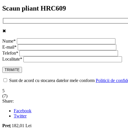
Scaun pliant HRC609
✖
Nume*
E-mail*
Telefon*
Localitate*
Sunt de acord cu stocarea datelor mele conform
Politicii de confid
5
(
7
)
Share:
Facebook
Twitter
Preț
182,01 Lei