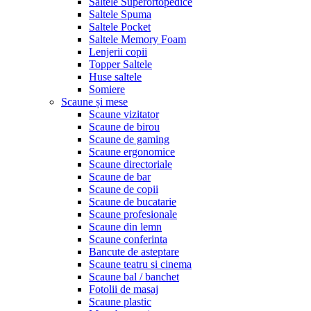
Saltele Superortopedice
Saltele Spuma
Saltele Pocket
Saltele Memory Foam
Lenjerii copii
Topper Saltele
Huse saltele
Somiere
Scaune și mese
Scaune vizitator
Scaune de birou
Scaune de gaming
Scaune ergonomice
Scaune directoriale
Scaune de bar
Scaune de copii
Scaune de bucatarie
Scaune profesionale
Scaune din lemn
Scaune conferinta
Bancute de asteptare
Scaune teatru si cinema
Scaune bal / banchet
Fotolii de masaj
Scaune plastic