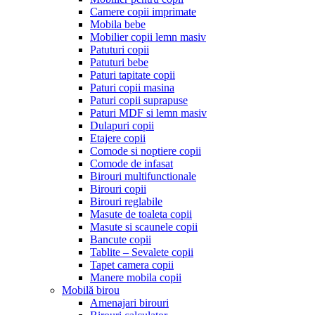
Camere copii imprimate
Mobila bebe
Mobilier copii lemn masiv
Patuturi copii
Patuturi bebe
Paturi tapitate copii
Paturi copii masina
Paturi copii suprapuse
Paturi MDF si lemn masiv
Dulapuri copii
Etajere copii
Comode si noptiere copii
Comode de infasat
Birouri multifunctionale
Birouri copii
Birouri reglabile
Masute de toaleta copii
Masute si scaunele copii
Bancute copii
Tablite – Sevalete copii
Tapet camera copii
Manere mobila copii
Mobilă birou
Amenajari birouri