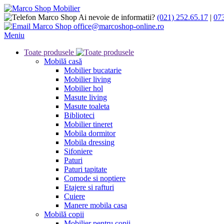
Ai nevoie de informatii?
(021) 252.65.17
|
07
office@marcoshop-online.ro
Meniu
Toate produsele
Mobilă casă
Mobilier bucatarie
Mobilier living
Mobilier hol
Masute living
Masute toaleta
Biblioteci
Mobilier tineret
Mobila dormitor
Mobila dressing
Sifoniere
Paturi
Paturi tapitate
Comode si noptiere
Etajere si rafturi
Cuiere
Manere mobila casa
Mobilă copii
Mobilier pentru copii