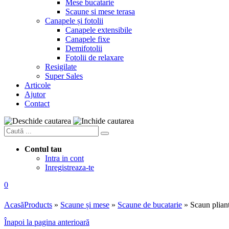
Mese bucatarie
Scaune si mese terasa
Canapele și fotolii
Canapele extensibile
Canapele fixe
Demifotolii
Fotolii de relaxare
Resigilate
Super Sales
Articole
Ajutor
Contact
Contul tau
Intra in cont
Inregistreaza-te
0
Acasă
Products
»
Scaune și mese
»
Scaune de bucatarie
»
Scaun plia
Înapoi la pagina anterioară