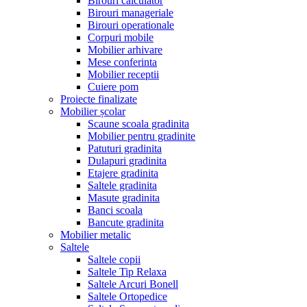
Birouri calculator
Birouri manageriale
Birouri operationale
Corpuri mobile
Mobilier arhivare
Mese conferinta
Mobilier receptii
Cuiere pom
Proiecte finalizate
Mobilier școlar
Scaune scoala gradinita
Mobilier pentru gradinite
Patuturi gradinita
Dulapuri gradinita
Etajere gradinita
Saltele gradinita
Masute gradinita
Banci scoala
Bancute gradinita
Mobilier metalic
Saltele
Saltele copii
Saltele Tip Relaxa
Saltele Arcuri Bonell
Saltele Ortopedice