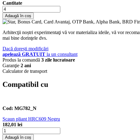
Cantitate
Adaugă în coș
Arhitecţii noștri experimentaţi vă vor materializa ideile, vă vor recoma
mai bine dorinţele dvs.
Dacă dorești modificări
apelează GRATUIT
la un consultant
Produs la comandă
3 zile lucratoare
Garanţie
2 ani
Calculator de transport
Compatibil cu
Cod:
MG782_N
Scaun pliant HRC609 Negru
182,01 lei
Adaugă în coș