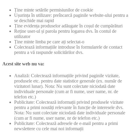
Ține minte setările permisiunilor de cookie
Ușurința în utilizare: preîncarcă paginile website-ului pentru a
se deschide mai rapid
Ține evidența produselor adăugate în coșul de cumpărături
Reține user-ul și parola pentru logarea dvs. în contul de
utilizator
Ține minte limba pe care ați selectat-o
Colectează informațiile introduse în formularele de contact
pentru a vă raspunde solicitărilor dvs.
Acest site web nu va:
Analiză: Colectează informațiile privind paginile vizitate,
produsele etc. pentru date statistice generale (ex. număr de
vizitatori lunar). Nota: Nu sunt colectate niciodată date
individuale personale (cum ar fi nume, user name, nr. de
telefon etc.)
Publicitate: Colectează informații privind produsele vizitate
pentru a primi noutăți relevante în funcție de interesele dvs.
Nota: Nu sunt colectate niciodată date individuale personale
(cum ar fi nume, user name, nr de telefon etc.)
Publicitate: Colectează adresele de e-mail pentru a primi
newslettere cu cele mai noi informații