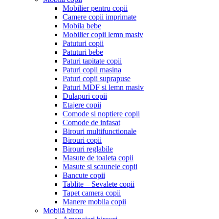
Mobilier pentru copii
Camere copii imprimate
Mobila bebe
Mobilier copii lemn masiv
Patuturi copii
Patuturi bebe
Paturi tapitate copii
Paturi copii masina
Paturi copii suprapuse
Paturi MDF si lemn masiv
Dulapuri copii
Etajere copii
Comode si noptiere copii
Comode de infasat
Birouri multifunctionale
Birouri copii
Birouri reglabile
Masute de toaleta copii
Masute si scaunele copii
Bancute copii
Tablite – Sevalete copii
Tapet camera copii
Manere mobila copii
Mobilă birou