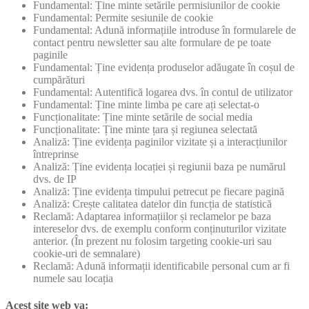
Fundamental: Ține minte setările permisiunilor de cookie
Fundamental: Permite sesiunile de cookie
Fundamental: Adună informațiile introduse în formularele de
contact pentru newsletter sau alte formulare de pe toate
paginile
Fundamental: Ține evidența produselor adăugate în coșul de
cumpărături
Fundamental: Autentifică logarea dvs. în contul de utilizator
Fundamental: Ține minte limba pe care ați selectat-o
Funcționalitate: Ține minte setările de social media
Funcționalitate: Ține minte țara și regiunea selectată
Analiză: Ține evidența paginilor vizitate și a interacțiunilor
întreprinse
Analiză: Ține evidența locației și regiunii baza pe numărul
dvs. de IP
Analiză: Ține evidența timpului petrecut pe fiecare pagină
Analiză: Crește calitatea datelor din funcția de statistică
Reclamă: Adaptarea informațiilor și reclamelor pe baza
intereselor dvs. de exemplu conform conținuturilor vizitate
anterior. (În prezent nu folosim targeting cookie-uri sau
cookie-uri de semnalare)
Reclamă: Adună informații identificabile personal cum ar fi
numele sau locația
Acest site web va: