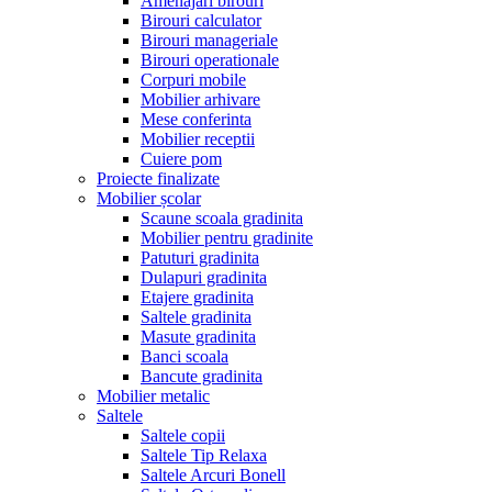
Amenajari birouri
Birouri calculator
Birouri manageriale
Birouri operationale
Corpuri mobile
Mobilier arhivare
Mese conferinta
Mobilier receptii
Cuiere pom
Proiecte finalizate
Mobilier școlar
Scaune scoala gradinita
Mobilier pentru gradinite
Patuturi gradinita
Dulapuri gradinita
Etajere gradinita
Saltele gradinita
Masute gradinita
Banci scoala
Bancute gradinita
Mobilier metalic
Saltele
Saltele copii
Saltele Tip Relaxa
Saltele Arcuri Bonell