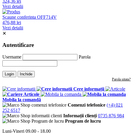
324,36 lei
Vezi detalii
Scaune conferinta OFF714V
476,88 lei
Vezi detalii
✕
Autentificare
Username
Parola
Login
Inchide
Parola uitata?
Cere informații
Articole
Mobila la comandă
Comenzi telefonice
(+4) 021
252 6517
Informații clienți
0735 876 984
Program de lucru
Luni-Vineri 09.00 - 18.00