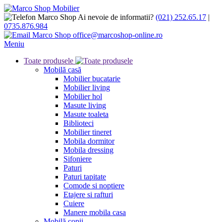
Ai nevoie de informatii?
(021) 252.65.17
|
0735.876.984
office@marcoshop-online.ro
Meniu
Toate produsele
Mobilă casă
Mobilier bucatarie
Mobilier living
Mobilier hol
Masute living
Masute toaleta
Biblioteci
Mobilier tineret
Mobila dormitor
Mobila dressing
Sifoniere
Paturi
Paturi tapitate
Comode si noptiere
Etajere si rafturi
Cuiere
Manere mobila casa
Mobilă copii