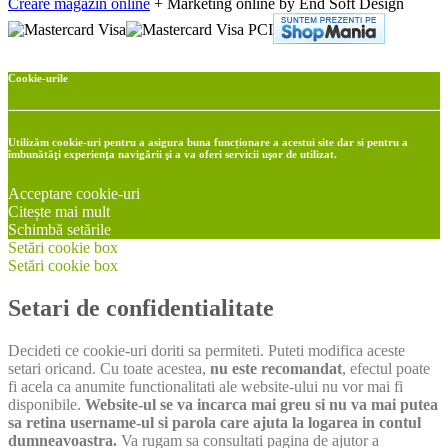
Creare magazin online
+ Marketing online by End Soft Design
Cookie-urile
Utilizăm cookie-uri pentru a asigura buna funcționare a acestui site dar si pentru a
îmbunătăţi experienţa navigării şi a va oferi servicii uşor de utilizat.
Acceptare cookie-uri
Citește mai mult
Schimbă setările
Setări cookie box
Setări cookie box
Setari de confidentialitate
Decideti ce cookie-uri doriti sa permiteti. Puteti modifica aceste
setari oricand. Cu toate acestea,
nu este recomandat
, efectul poate
fi acela ca anumite functionalitati ale website-ului nu vor mai fi
disponibile.
Website-ul se va incarca mai greu si nu va mai putea
sa retina username-ul si parola care ajuta la logarea in contul
dumneavoastra.
Va rugam sa consultati pagina de ajutor a