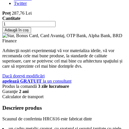
Twitter
Preț
287,76 Lei
Cantitate
Adaugă în coș
Arhitecţii noștri experimentaţi vă vor materializa ideile, vă vor
recomanda cele mai bune produse, la standarde de calitate
superioare, care se potrivesc cel mai bine cu arhitectura spaţiului și
care să reprezinte cel mai bine dorinţele dvs.
Dacă dorești modificări
apelează GRATUIT
la un consultant
Produs la comandă
3 zile lucratoare
Garanţie
2 ani
Calculator de transport
Descriere produs
Scaunul de conferinta HRC616 este fabricat dintr
un cadru metalic cromat, cu spatarul si sezutul tapitate cu piele