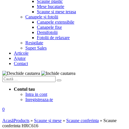
Scaune plastic
Mese bucatarie
Scaune si mese terasa
Canapele și fotolii
Canapele extensibile
Canapele fixe
Demifotolii
Fotolii de relaxare
Resigilate
Super Sales
Articole
Ajutor
Contact
Contul tau
Intra in cont
Inregistreaza-te
0
Acasă
Products
»
Scaune și mese
»
Scaune conferinta
»
Scaune
conferinta HRC616