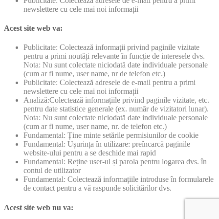
Publicitate: Colectează adresele de e-mail pentru a primi
newslettere cu cele mai noi informații
Acest site web va:
Publicitate: Colectează informații privind paginile vizitate
pentru a primi noutăți relevante în funcție de interesele dvs.
Nota: Nu sunt colectate niciodată date individuale personale
(cum ar fi nume, user name, nr de telefon etc.)
Publicitate: Colectează adresele de e-mail pentru a primi
newslettere cu cele mai noi informații
Analiză:Colectează informațiile privind paginile vizitate, etc.
pentru date statistice generale (ex. număr de vizitatori lunar).
Nota: Nu sunt colectate niciodată date individuale personale
(cum ar fi nume, user name, nr. de telefon etc.)
Fundamental: Ține minte setările permisiunilor de cookie
Fundamental: Ușurința în utilizare: preîncarcă paginile
website-ului pentru a se deschide mai rapid
Fundamental: Reține user-ul și parola pentru logarea dvs. în
contul de utilizator
Fundamental: Colectează informațiile introduse în formularele
de contact pentru a vă raspunde solicitărilor dvs.
Acest site web nu va: