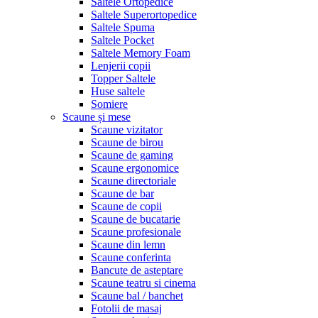
Saltele Ortopedice
Saltele Superortopedice
Saltele Spuma
Saltele Pocket
Saltele Memory Foam
Lenjerii copii
Topper Saltele
Huse saltele
Somiere
Scaune și mese
Scaune vizitator
Scaune de birou
Scaune de gaming
Scaune ergonomice
Scaune directoriale
Scaune de bar
Scaune de copii
Scaune de bucatarie
Scaune profesionale
Scaune din lemn
Scaune conferinta
Bancute de asteptare
Scaune teatru si cinema
Scaune bal / banchet
Fotolii de masaj