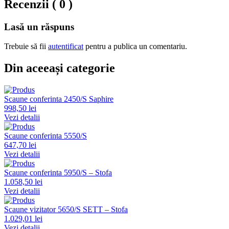
Recenzii ( 0 )
Lasă un răspuns
Trebuie să fii
autentificat
pentru a publica un comentariu.
Din aceeași categorie
Scaune conferinta 2450/S Saphire
998,50 lei
Vezi detalii
Scaune conferinta 5550/S
647,70 lei
Vezi detalii
Scaune conferinta 5950/S – Stofa
1.058,50 lei
Vezi detalii
Scaune vizitator 5650/S SETT – Stofa
1.029,01 lei
Vezi detalii