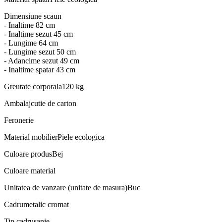
Dimensiune scaun
- Inaltime 82 cm
- Inaltime sezut 45 cm
- Lungime 64 cm
- Lungime sezut 50 cm
- Adancime sezut 49 cm
- Inaltime spatar 43 cm
Greutate corporala
120 kg
Ambalaj
cutie de carton
Feronerie
Material mobilier
Piele ecologica
Culoare produs
Bej
Culoare material
Unitatea de vanzare (unitate de masura)
Buc
Cadru
metalic cromat
Tip cadru
sanie