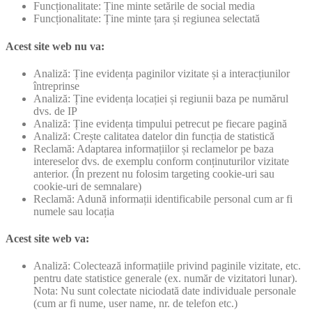
Funcționalitate: Ține minte setările de social media
Funcționalitate: Ține minte țara și regiunea selectată
Acest site web nu va:
Analiză: Ține evidența paginilor vizitate și a interacțiunilor
întreprinse
Analiză: Ține evidența locației și regiunii baza pe numărul
dvs. de IP
Analiză: Ține evidența timpului petrecut pe fiecare pagină
Analiză: Crește calitatea datelor din funcția de statistică
Reclamă: Adaptarea informațiilor și reclamelor pe baza
intereselor dvs. de exemplu conform conținuturilor vizitate
anterior. (În prezent nu folosim targeting cookie-uri sau
cookie-uri de semnalare)
Reclamă: Adună informații identificabile personal cum ar fi
numele sau locația
Acest site web va:
Analiză: Colectează informațiile privind paginile vizitate, etc.
pentru date statistice generale (ex. număr de vizitatori lunar).
Nota: Nu sunt colectate niciodată date individuale personale
(cum ar fi nume, user name, nr. de telefon etc.)