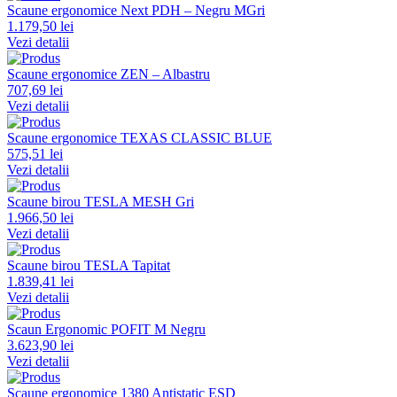
Scaune ergonomice Next PDH – Negru MGri
1.179,50 lei
Vezi detalii
Scaune ergonomice ZEN – Albastru
707,69 lei
Vezi detalii
Scaune ergonomice TEXAS CLASSIC BLUE
575,51 lei
Vezi detalii
Scaune birou TESLA MESH Gri
1.966,50 lei
Vezi detalii
Scaune birou TESLA Tapitat
1.839,41 lei
Vezi detalii
Scaun Ergonomic POFIT M Negru
3.623,90 lei
Vezi detalii
Scaune ergonomice 1380 Antistatic ESD