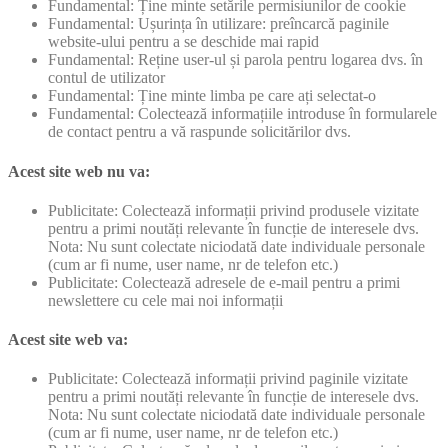
Fundamental: Ține minte setările permisiunilor de cookie
Fundamental: Ușurința în utilizare: preîncarcă paginile
website-ului pentru a se deschide mai rapid
Fundamental: Reține user-ul și parola pentru logarea dvs. în
contul de utilizator
Fundamental: Ține minte limba pe care ați selectat-o
Fundamental: Colectează informațiile introduse în formularele
de contact pentru a vă raspunde solicitărilor dvs.
Acest site web nu va:
Publicitate: Colectează informații privind produsele vizitate
pentru a primi noutăți relevante în funcție de interesele dvs.
Nota: Nu sunt colectate niciodată date individuale personale
(cum ar fi nume, user name, nr de telefon etc.)
Publicitate: Colectează adresele de e-mail pentru a primi
newslettere cu cele mai noi informații
Acest site web va:
Publicitate: Colectează informații privind paginile vizitate
pentru a primi noutăți relevante în funcție de interesele dvs.
Nota: Nu sunt colectate niciodată date individuale personale
(cum ar fi nume, user name, nr de telefon etc.)