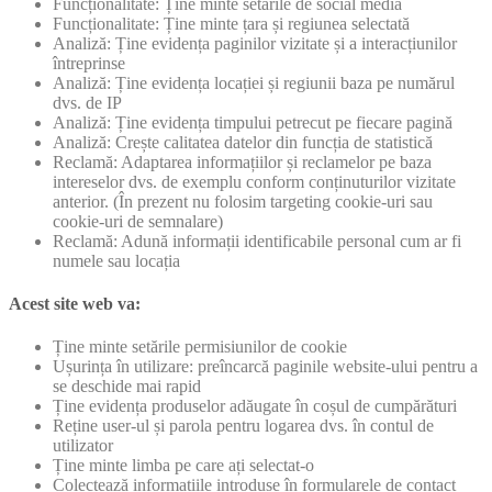
Funcționalitate: Ține minte setările de social media
Funcționalitate: Ține minte țara și regiunea selectată
Analiză: Ține evidența paginilor vizitate și a interacțiunilor
întreprinse
Analiză: Ține evidența locației și regiunii baza pe numărul
dvs. de IP
Analiză: Ține evidența timpului petrecut pe fiecare pagină
Analiză: Crește calitatea datelor din funcția de statistică
Reclamă: Adaptarea informațiilor și reclamelor pe baza
intereselor dvs. de exemplu conform conținuturilor vizitate
anterior. (În prezent nu folosim targeting cookie-uri sau
cookie-uri de semnalare)
Reclamă: Adună informații identificabile personal cum ar fi
numele sau locația
Acest site web va:
Ține minte setările permisiunilor de cookie
Ușurința în utilizare: preîncarcă paginile website-ului pentru a
se deschide mai rapid
Ține evidența produselor adăugate în coșul de cumpărături
Reține user-ul și parola pentru logarea dvs. în contul de
utilizator
Ține minte limba pe care ați selectat-o
Colectează informațiile introduse în formularele de contact