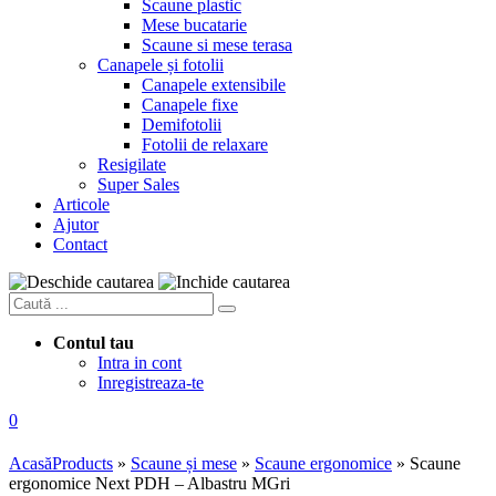
Scaune plastic
Mese bucatarie
Scaune si mese terasa
Canapele și fotolii
Canapele extensibile
Canapele fixe
Demifotolii
Fotolii de relaxare
Resigilate
Super Sales
Articole
Ajutor
Contact
Contul tau
Intra in cont
Inregistreaza-te
0
Acasă
Products
»
Scaune și mese
»
Scaune ergonomice
»
Scaune
ergonomice Next PDH – Albastru MGri