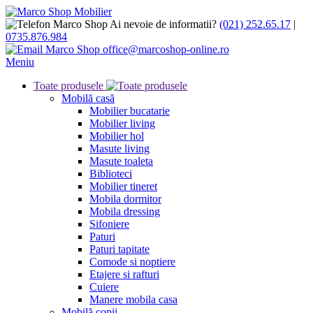
Ai nevoie de informatii?
(021) 252.65.17
|
0735.876.984
office@marcoshop-online.ro
Meniu
Toate produsele
Mobilă casă
Mobilier bucatarie
Mobilier living
Mobilier hol
Masute living
Masute toaleta
Biblioteci
Mobilier tineret
Mobila dormitor
Mobila dressing
Sifoniere
Paturi
Paturi tapitate
Comode si noptiere
Etajere si rafturi
Cuiere
Manere mobila casa
Mobilă copii