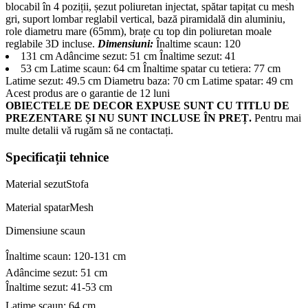
blocabil în 4 poziții, șezut poliuretan injectat, spătar tapițat cu mesh
gri, suport lombar reglabil vertical, bază piramidală din aluminiu,
role diametru mare (65mm), brațe cu top din poliuretan moale
reglabile 3D incluse.
Dimensiuni:
Înaltime scaun: 120
131 cm Adâncime sezut: 51 cm Înaltime sezut: 41
53 cm Latime scaun: 64 cm Înaltime spatar cu tetiera: 77 cm
Latime sezut: 49.5 cm Diametru baza: 70 cm Latime spatar: 49 cm
Acest produs are o garantie de 12 luni
OBIECTELE DE DECOR EXPUSE SUNT CU TITLU DE
PREZENTARE ȘI NU SUNT INCLUSE ÎN PREȚ.
Pentru mai
multe detalii vă rugăm să ne contactați.
Specificații tehnice
Material sezut
Stofa
Material spatar
Mesh
Dimensiune scaun
Înaltime scaun: 120-131 cm
Adâncime sezut: 51 cm
Înaltime sezut: 41-53 cm
Latime scaun: 64 cm