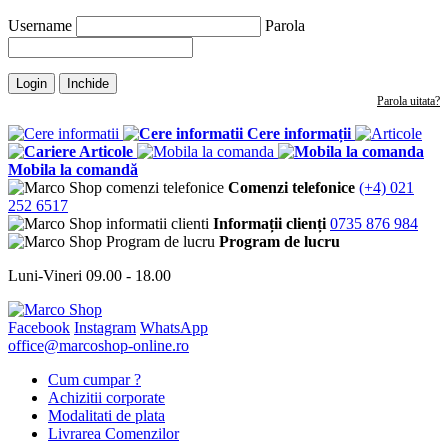
Username
Parola
Login
Inchide
Parola uitata?
Cere informații
Articole
Mobila la comandă
Comenzi telefonice
(+4) 021
252 6517
Informații clienți
0735 876 984
Program de lucru
Luni-Vineri 09.00 - 18.00
Facebook
Instagram
WhatsApp
office@marcoshop-online.ro
Cum cumpar ?
Achizitii corporate
Modalitati de plata
Livrarea Comenzilor