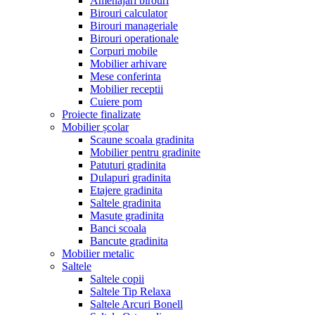
Amenajari birouri
Birouri calculator
Birouri manageriale
Birouri operationale
Corpuri mobile
Mobilier arhivare
Mese conferinta
Mobilier receptii
Cuiere pom
Proiecte finalizate
Mobilier școlar
Scaune scoala gradinita
Mobilier pentru gradinite
Patuturi gradinita
Dulapuri gradinita
Etajere gradinita
Saltele gradinita
Masute gradinita
Banci scoala
Bancute gradinita
Mobilier metalic
Saltele
Saltele copii
Saltele Tip Relaxa
Saltele Arcuri Bonell