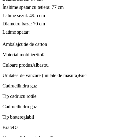
Înaltime spatar cu tetiera: 77 cm
Latime sezut: 49.5 cm
Diametru baza: 70 cm
Latime spatar:
Ambalaj
cutie de carton
Material mobilier
Stofa
Culoare produs
Albastru
Unitatea de vanzare (unitate de masura)
Buc
Cadru
cilindru gaz
Tip cadru
cu rotile
Cadru
cilindru gaz
Tip brate
reglabil
Brate
Da