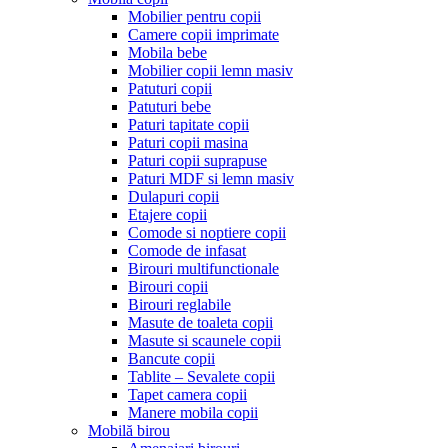
Mobilier pentru copii
Camere copii imprimate
Mobila bebe
Mobilier copii lemn masiv
Patuturi copii
Patuturi bebe
Paturi tapitate copii
Paturi copii masina
Paturi copii suprapuse
Paturi MDF si lemn masiv
Dulapuri copii
Etajere copii
Comode si noptiere copii
Comode de infasat
Birouri multifunctionale
Birouri copii
Birouri reglabile
Masute de toaleta copii
Masute si scaunele copii
Bancute copii
Tablite – Sevalete copii
Tapet camera copii
Manere mobila copii
Mobilă birou