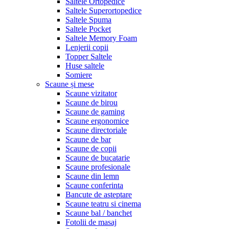
Saltele Ortopedice
Saltele Superortopedice
Saltele Spuma
Saltele Pocket
Saltele Memory Foam
Lenjerii copii
Topper Saltele
Huse saltele
Somiere
Scaune și mese
Scaune vizitator
Scaune de birou
Scaune de gaming
Scaune ergonomice
Scaune directoriale
Scaune de bar
Scaune de copii
Scaune de bucatarie
Scaune profesionale
Scaune din lemn
Scaune conferinta
Bancute de asteptare
Scaune teatru si cinema
Scaune bal / banchet
Fotolii de masaj