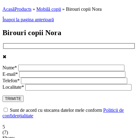
Acasă
Products
»
Mobilă copii
»
Birouri copii Nora
Înapoi la pagina anterioară
Birouri copii Nora
✖
Nume*
E-mail*
Telefon*
Localitate*
Sunt de acord cu stocarea datelor mele conform
Politicii de
confidențialitate
5
(
7
)
Share: