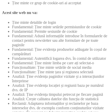
Ține minte ce grup de cookie-uri ai acceptat
Acest site web nu va:
Ține minte detaliile de login
Fundamental: Ține minte setările permisiunilor de cookie
Fundamental: Permite sesiunile de cookie
Fundamental: Adună informațiile introduse în formularele de
contact pentru newsletter sau alte formulare de pe toate
paginile
Fundamental: Ține evidența produselor adăugate în coșul de
cumpărături
Fundamental: Autentifică logarea dvs. în contul de utilizator
Fundamental: Ține minte limba pe care ați selectat-o
Funcționalitate: Ține minte setările de social media
Funcționalitate: Ține minte țara și regiunea selectată
Analiză: Ține evidența paginilor vizitate și a interacțiunilor
întreprinse
Analiză: Ține evidența locației și regiunii baza pe numărul
dvs. de IP
Analiză: Ține evidența timpului petrecut pe fiecare pagină
Analiză: Crește calitatea datelor din funcția de statistică
Reclamă: Adaptarea informațiilor și reclamelor pe baza
intereselor dvs. de exemplu conform conținuturilor vizitate