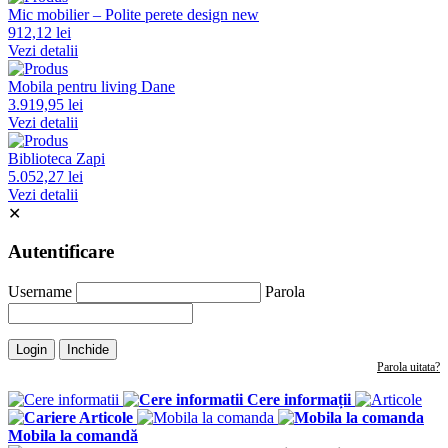
Mic mobilier – Polite perete design new
912,12 lei
Vezi detalii
Mobila pentru living Dane
3.919,95 lei
Vezi detalii
Biblioteca Zapi
5.052,27 lei
Vezi detalii
✕
Autentificare
Username
Parola
Login
Inchide
Parola uitata?
Cere informații
Articole
Mobila la comandă