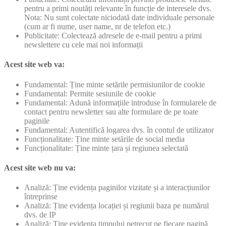
pentru a primi noutăți relevante în funcție de interesele dvs.
Nota: Nu sunt colectate niciodată date individuale personale
(cum ar fi nume, user name, nr de telefon etc.)
Publicitate: Colectează adresele de e-mail pentru a primi
newslettere cu cele mai noi informații
Acest site web va:
Fundamental: Ține minte setările permisiunilor de cookie
Fundamental: Permite sesiunile de cookie
Fundamental: Adună informațiile introduse în formularele de
contact pentru newsletter sau alte formulare de pe toate
paginile
Fundamental: Autentifică logarea dvs. în contul de utilizator
Funcționalitate: Ține minte setările de social media
Funcționalitate: Ține minte țara și regiunea selectată
Acest site web nu va:
Analiză: Ține evidența paginilor vizitate și a interacțiunilor
întreprinse
Analiză: Ține evidența locației și regiunii baza pe numărul
dvs. de IP
Analiză: Ține evidența timpului petrecut pe fiecare pagină