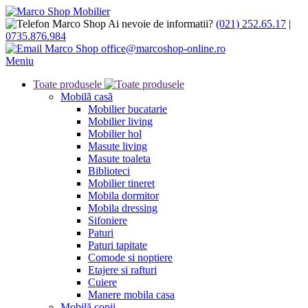
Ai nevoie de informatii?
(021) 252.65.17
|
0735.876.984
office@marcoshop-online.ro
Meniu
Toate produsele
Mobilă casă
Mobilier bucatarie
Mobilier living
Mobilier hol
Masute living
Masute toaleta
Biblioteci
Mobilier tineret
Mobila dormitor
Mobila dressing
Sifoniere
Paturi
Paturi tapitate
Comode si noptiere
Etajere si rafturi
Cuiere
Manere mobila casa
Mobilă copii