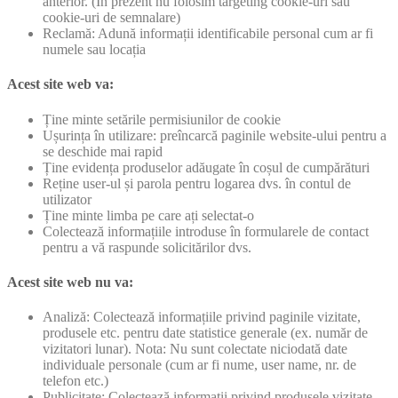
anterior. (În prezent nu folosim targeting cookie-uri sau
cookie-uri de semnalare)
Reclamă: Adună informații identificabile personal cum ar fi
numele sau locația
Acest site web va:
Ține minte setările permisiunilor de cookie
Ușurința în utilizare: preîncarcă paginile website-ului pentru a
se deschide mai rapid
Ține evidența produselor adăugate în coșul de cumpărături
Reține user-ul și parola pentru logarea dvs. în contul de
utilizator
Ține minte limba pe care ați selectat-o
Colectează informațiile introduse în formularele de contact
pentru a vă raspunde solicitărilor dvs.
Acest site web nu va:
Analiză: Colectează informațiile privind paginile vizitate,
produsele etc. pentru date statistice generale (ex. număr de
vizitatori lunar). Nota: Nu sunt colectate niciodată date
individuale personale (cum ar fi nume, user name, nr. de
telefon etc.)
Publicitate: Colectează informații privind produsele vizitate