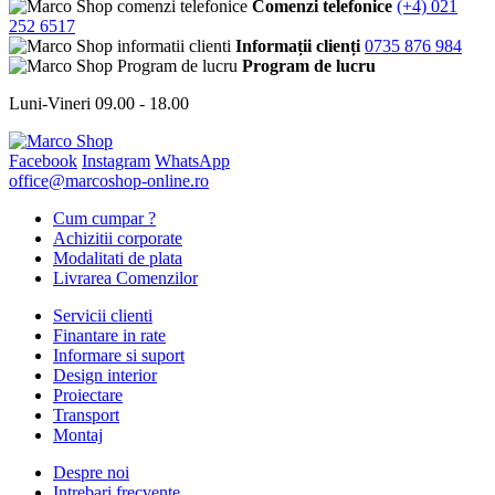
Comenzi telefonice
(+4) 021
252 6517
Informații clienți
0735 876 984
Program de lucru
Luni-Vineri 09.00 - 18.00
Facebook
Instagram
WhatsApp
office@marcoshop-online.ro
Cum cumpar ?
Achizitii corporate
Modalitati de plata
Livrarea Comenzilor
Servicii clienti
Finantare in rate
Informare si suport
Design interior
Proiectare
Transport
Montaj
Despre noi
Intrebari frecvente