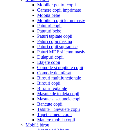
Mobilier pentru copii
Camere copii imprimate
Mobila bebe
Mobilier copii lemn masiv
Patuturi copii
Patuturi bebe
Paturi tapitate copii
Paturi copii masina
Paturi copii suprapuse
Paturi MDF si lemn masiv
Dulapuri copii
Etajere copii
Comode si noptiere copii
Comode de infasat
Birouri multifunctionale
Birouri copii
Birouri reglabile
Masute de toaleta copii
Masute si scaunele copii
Bancute copii
Tablite – Sevalete copii
Tapet camera copii
Manere mobila copii
Mobilă birou