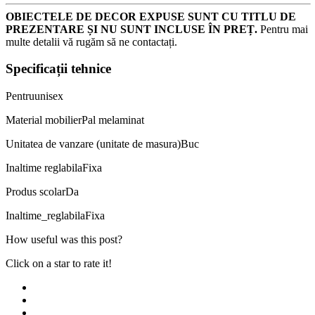
OBIECTELE DE DECOR EXPUSE SUNT CU TITLU DE
PREZENTARE ȘI NU SUNT INCLUSE ÎN PREȚ.
Pentru mai
multe detalii vă rugăm să ne contactați.
Specificații tehnice
Pentru
unisex
Material mobilier
Pal melaminat
Unitatea de vanzare (unitate de masura)
Buc
Inaltime reglabila
Fixa
Produs scolar
Da
Inaltime_reglabila
Fixa
How useful was this post?
Click on a star to rate it!