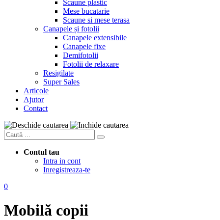
Scaune plastic
Mese bucatarie
Scaune si mese terasa
Canapele și fotolii
Canapele extensibile
Canapele fixe
Demifotolii
Fotolii de relaxare
Resigilate
Super Sales
Articole
Ajutor
Contact
Contul tau
Intra in cont
Inregistreaza-te
0
Mobilă copii