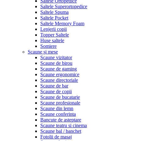
Saltele Ortopedice
Saltele Superortopedice
Saltele Spuma
Saltele Pocket
Saltele Memory Foam
Lenjerii copii
Topper Saltele
Huse saltele
Somiere
Scaune și mese
Scaune vizitator
Scaune de birou
Scaune de gaming
Scaune ergonomice
Scaune directoriale
Scaune de bar
Scaune de copii
Scaune de bucatarie
Scaune profesionale
Scaune din lemn
Scaune conferinta
Bancute de asteptare
Scaune teatru si cinema
Scaune bal / banchet
Fotolii de masaj