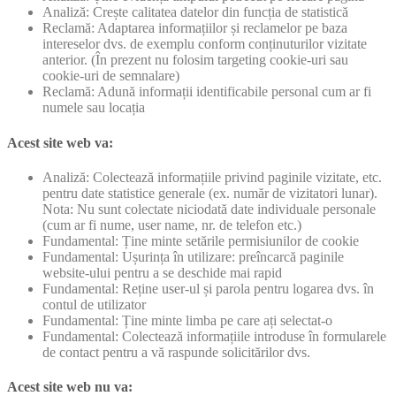
Analiză: Crește calitatea datelor din funcția de statistică
Reclamă: Adaptarea informațiilor și reclamelor pe baza
intereselor dvs. de exemplu conform conținuturilor vizitate
anterior. (În prezent nu folosim targeting cookie-uri sau
cookie-uri de semnalare)
Reclamă: Adună informații identificabile personal cum ar fi
numele sau locația
Acest site web va:
Analiză: Colectează informațiile privind paginile vizitate, etc.
pentru date statistice generale (ex. număr de vizitatori lunar).
Nota: Nu sunt colectate niciodată date individuale personale
(cum ar fi nume, user name, nr. de telefon etc.)
Fundamental: Ține minte setările permisiunilor de cookie
Fundamental: Ușurința în utilizare: preîncarcă paginile
website-ului pentru a se deschide mai rapid
Fundamental: Reține user-ul și parola pentru logarea dvs. în
contul de utilizator
Fundamental: Ține minte limba pe care ați selectat-o
Fundamental: Colectează informațiile introduse în formularele
de contact pentru a vă raspunde solicitărilor dvs.
Acest site web nu va: