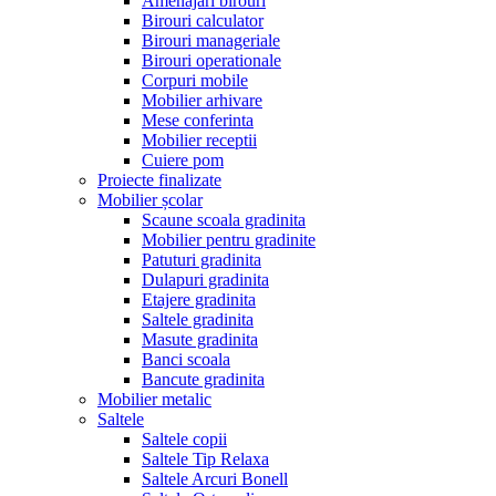
Amenajari birouri
Birouri calculator
Birouri manageriale
Birouri operationale
Corpuri mobile
Mobilier arhivare
Mese conferinta
Mobilier receptii
Cuiere pom
Proiecte finalizate
Mobilier școlar
Scaune scoala gradinita
Mobilier pentru gradinite
Patuturi gradinita
Dulapuri gradinita
Etajere gradinita
Saltele gradinita
Masute gradinita
Banci scoala
Bancute gradinita
Mobilier metalic
Saltele
Saltele copii
Saltele Tip Relaxa
Saltele Arcuri Bonell