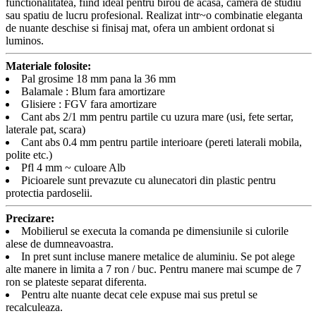
functionalitatea, fiind ideal pentru birou de acasa, camera de studiu
sau spatiu de lucru profesional. Realizat intr~o combinatie eleganta
de nuante deschise si finisaj mat, ofera un ambient ordonat si
luminos.
Materiale folosite:
Pal grosime 18 mm pana la 36 mm
Balamale : Blum fara amortizare
Glisiere : FGV fara amortizare
Cant abs 2/1 mm pentru partile cu uzura mare (usi, fete sertar,
laterale pat, scara)
Cant abs 0.4 mm pentru partile interioare (pereti laterali mobila,
polite etc.)
Pfl 4 mm ~ culoare Alb
Picioarele sunt prevazute cu alunecatori din plastic pentru
protectia pardoselii.
Precizare:
Mobilierul se executa la comanda pe dimensiunile si culorile
alese de dumneavoastra.
In pret sunt incluse manere metalice de aluminiu. Se pot alege
alte manere in limita a 7 ron / buc. Pentru manere mai scumpe de 7
ron se plateste separat diferenta.
Pentru alte nuante decat cele expuse mai sus pretul se
recalculeaza.