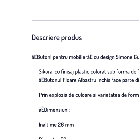
Descriere produs
åÊButoni pentru mobilieråÊ cu design Simone G
Sikora, cu finisaj plastic colorat sub forma de
åÊButonul Floare Albastru inchis face parte d
Prin explozia de culoare si varietatea de form
åÊDimensiuni:
Inaltime 26 mm