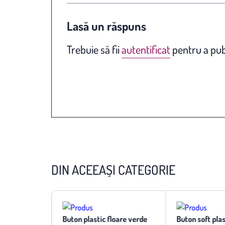
Lasă un răspuns
Trebuie să fii
autentificat
pentru a pub
DIN ACEEAȘI CATEGORIE
oare rosu
Buton plastic floare verde
Buton soft pla