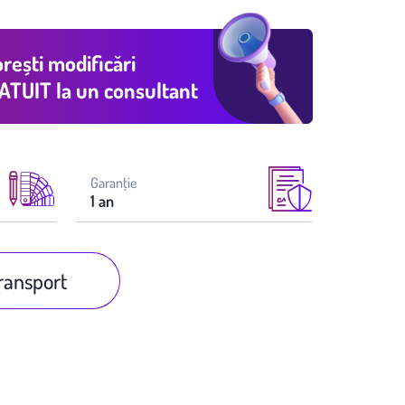
rești modificări
ATUIT
la un consultant
Garanţie
1 an
transport