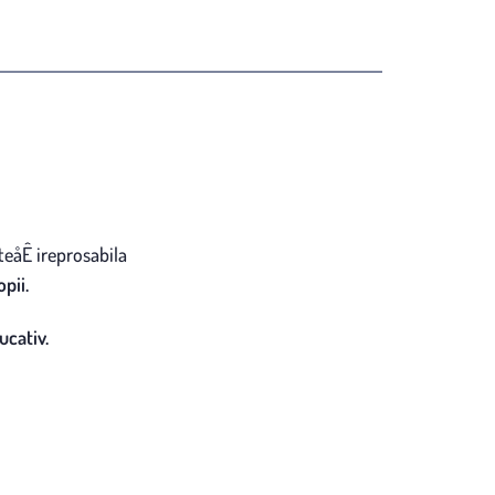
ateåÊ ireprosabila
pii.
ucativ.