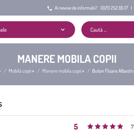
Ai nevoie de informatii?
(021) 252.65.17
|
ele
MANERE MOBILA COPII
»
Mobilă copii
»
Manere mobila copii
»
Buton Floare Albastru
s
5
(
7