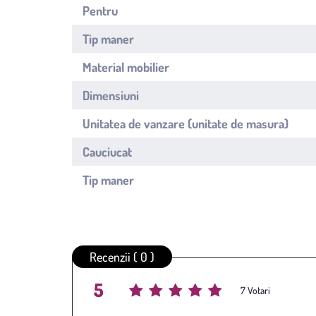
Pentru
Tip maner
Material mobilier
Dimensiuni
Unitatea de vanzare (unitate de masura)
Cauciucat
Tip maner
Recenzii ( 0 )
5
Average rating
/ 5. Vote count:
7