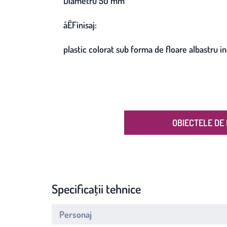
Diametru 50 mm
åÊFinisaj:
plastic colorat sub forma de floare albastru i
OBIECTELE DE 
Specificații tehnice
Personaj