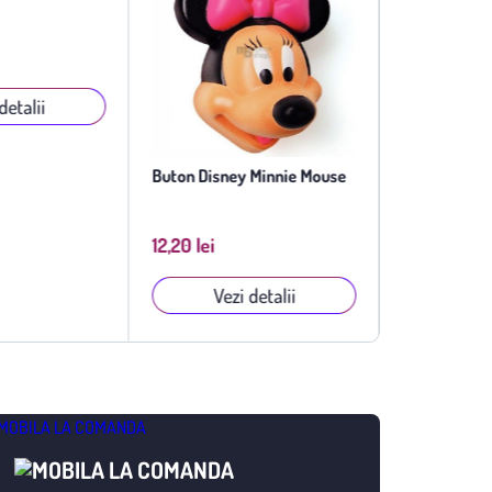
11,18 lei
detalii
Vezi
Buton Disney Minnie Mouse
12,20 lei
Vezi detalii