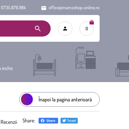
0735.876.984
office@marcoshop-online.ro
0
 inchis
Înapoi la pagina anterioară
Share:
)