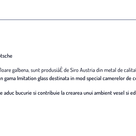
utsche
 floare galbena, sunt produsiåÊ de Siro Austria din metal de calit
in gama Imitation glass destinata in mod special camerelor de co
e aduc bucurie si contribuie la crearea unui ambient vesel si ed