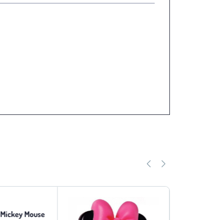
 Mickey Mouse
Buton Stea