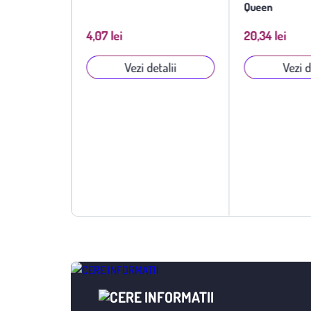
Queen
4,07 lei
20,34 lei
talii
Vezi detalii
Vezi d