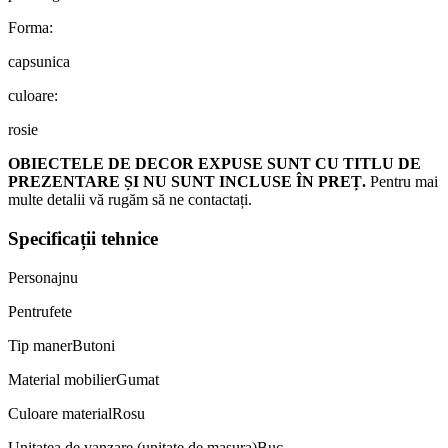
Forma:
capsunica
culoare:
rosie
OBIECTELE DE DECOR EXPUSE SUNT CU TITLU DE
PREZENTARE ȘI NU SUNT INCLUSE ÎN PREȚ.
Pentru mai
multe detalii vă rugăm să ne contactați.
Specificații tehnice
Personaj
nu
Pentru
fete
Tip maner
Butoni
Material mobilier
Gumat
Culoare material
Rosu
Unitatea de vanzare (unitate de masura)
Buc