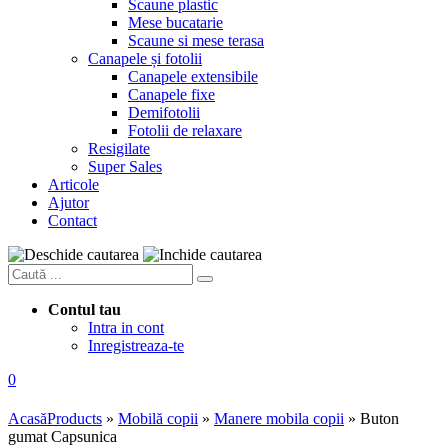
Scaune plastic
Mese bucatarie
Scaune si mese terasa
Canapele și fotolii
Canapele extensibile
Canapele fixe
Demifotolii
Fotolii de relaxare
Resigilate
Super Sales
Articole
Ajutor
Contact
Contul tau
Intra in cont
Inregistreaza-te
0
Acasă
Products
»
Mobilă copii
»
Manere mobila copii
»
Buton
gumat Capsunica