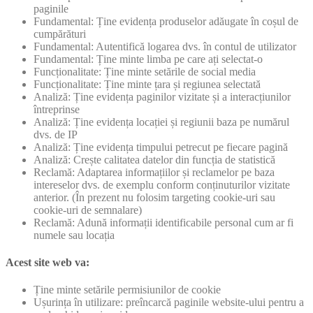
paginile
Fundamental: Ține evidența produselor adăugate în coșul de
cumpărături
Fundamental: Autentifică logarea dvs. în contul de utilizator
Fundamental: Ține minte limba pe care ați selectat-o
Funcționalitate: Ține minte setările de social media
Funcționalitate: Ține minte țara și regiunea selectată
Analiză: Ține evidența paginilor vizitate și a interacțiunilor
întreprinse
Analiză: Ține evidența locației și regiunii baza pe numărul
dvs. de IP
Analiză: Ține evidența timpului petrecut pe fiecare pagină
Analiză: Crește calitatea datelor din funcția de statistică
Reclamă: Adaptarea informațiilor și reclamelor pe baza
intereselor dvs. de exemplu conform conținuturilor vizitate
anterior. (În prezent nu folosim targeting cookie-uri sau
cookie-uri de semnalare)
Reclamă: Adună informații identificabile personal cum ar fi
numele sau locația
Acest site web va:
Ține minte setările permisiunilor de cookie
Ușurința în utilizare: preîncarcă paginile website-ului pentru a