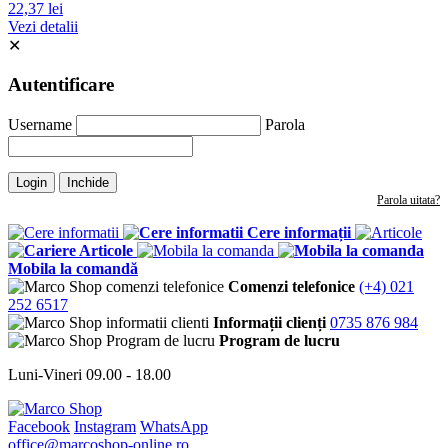
22,37 lei
Vezi detalii
✕
Autentificare
Username
Parola
Login
Inchide
Parola uitata?
Cere informații
Articole
Mobila la comandă
Comenzi telefonice
(+4) 021
252 6517
Informații clienți
0735 876 984
Program de lucru
Luni-Vineri 09.00 - 18.00
Facebook
Instagram
WhatsApp
office@marcoshop-online.ro