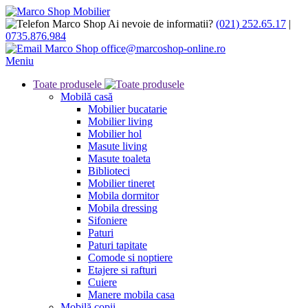
Ai nevoie de informatii?
(021) 252.65.17
|
0735.876.984
office@marcoshop-online.ro
Meniu
Toate produsele
Mobilă casă
Mobilier bucatarie
Mobilier living
Mobilier hol
Masute living
Masute toaleta
Biblioteci
Mobilier tineret
Mobila dormitor
Mobila dressing
Sifoniere
Paturi
Paturi tapitate
Comode si noptiere
Etajere si rafturi
Cuiere
Manere mobila casa
Mobilă copii