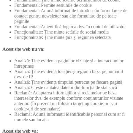
Fundamental: Permite sesiunile de cookie
Fundamental: Adună informațiile introduse în formularele de
contact pentru newsletter sau alte formulare de pe toate
paginile
Fundamental: Autentifică logarea dvs. în contul de utilizator
Funcționalitate: Ține minte setările de social media
Funcționalitate: Ține minte țara și regiunea selectată
Acest site web nu va:
Analiză: Ține evidența paginilor vizitate și a interacțiunilor
întreprinse
Analiză: Ține evidența locației și regiunii baza pe numărul
dvs. de IP
Analiză: Ține evidența timpului petrecut pe fiecare pagină
Analiză: Crește calitatea datelor din funcția de statistică
Reclamă: Adaptarea informațiilor și reclamelor pe baza
intereselor dvs. de exemplu conform conținuturilor vizitate
anterior. (În prezent nu folosim targeting cookie-uri sau
cookie-uri de semnalare)
Reclamă: Adună informații identificabile personal cum ar fi
numele sau locația
Acest site web va: