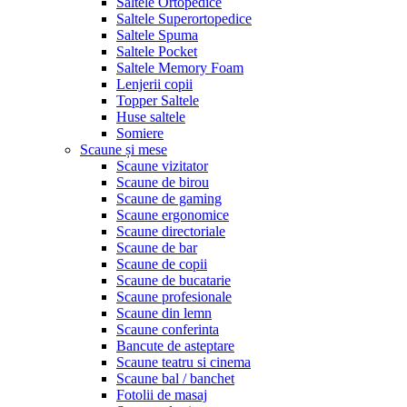
Saltele Ortopedice
Saltele Superortopedice
Saltele Spuma
Saltele Pocket
Saltele Memory Foam
Lenjerii copii
Topper Saltele
Huse saltele
Somiere
Scaune și mese
Scaune vizitator
Scaune de birou
Scaune de gaming
Scaune ergonomice
Scaune directoriale
Scaune de bar
Scaune de copii
Scaune de bucatarie
Scaune profesionale
Scaune din lemn
Scaune conferinta
Bancute de asteptare
Scaune teatru si cinema
Scaune bal / banchet
Fotolii de masaj