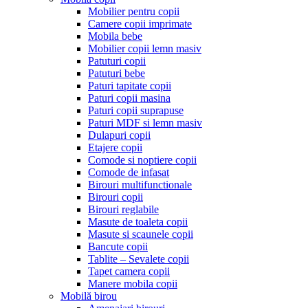
Mobilier pentru copii
Camere copii imprimate
Mobila bebe
Mobilier copii lemn masiv
Patuturi copii
Patuturi bebe
Paturi tapitate copii
Paturi copii masina
Paturi copii suprapuse
Paturi MDF si lemn masiv
Dulapuri copii
Etajere copii
Comode si noptiere copii
Comode de infasat
Birouri multifunctionale
Birouri copii
Birouri reglabile
Masute de toaleta copii
Masute si scaunele copii
Bancute copii
Tablite – Sevalete copii
Tapet camera copii
Manere mobila copii
Mobilă birou