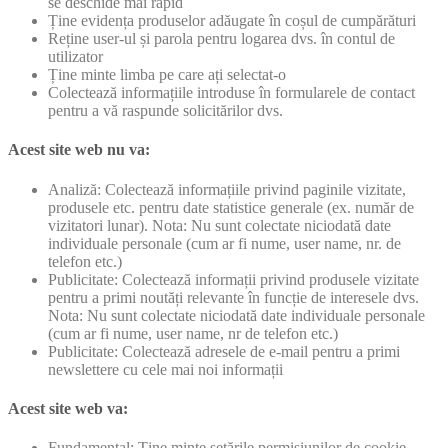
se deschide mai rapid
Ține evidența produselor adăugate în coșul de cumpărături
Reține user-ul și parola pentru logarea dvs. în contul de
utilizator
Ține minte limba pe care ați selectat-o
Colectează informațiile introduse în formularele de contact
pentru a vă raspunde solicitărilor dvs.
Acest site web nu va:
Analiză: Colectează informațiile privind paginile vizitate,
produsele etc. pentru date statistice generale (ex. număr de
vizitatori lunar). Nota: Nu sunt colectate niciodată date
individuale personale (cum ar fi nume, user name, nr. de
telefon etc.)
Publicitate: Colectează informații privind produsele vizitate
pentru a primi noutăți relevante în funcție de interesele dvs.
Nota: Nu sunt colectate niciodată date individuale personale
(cum ar fi nume, user name, nr de telefon etc.)
Publicitate: Colectează adresele de e-mail pentru a primi
newslettere cu cele mai noi informații
Acest site web va:
Fundamental: Ține minte setările permisiunilor de cookie