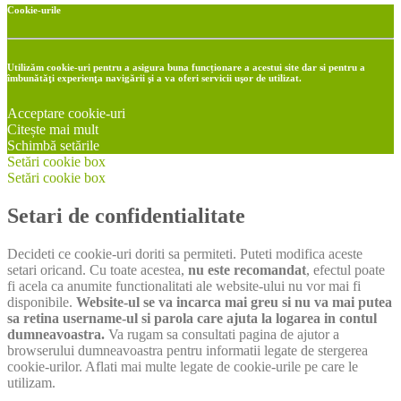
Cookie-urile
Utilizăm cookie-uri pentru a asigura buna funcționare a acestui site dar si pentru a
îmbunătăţi experienţa navigării şi a va oferi servicii uşor de utilizat.
Acceptare cookie-uri
Citește mai mult
Schimbă setările
Setări cookie box
Setări cookie box
Setari de confidentialitate
Decideti ce cookie-uri doriti sa permiteti. Puteti modifica aceste
setari oricand. Cu toate acestea,
nu este recomandat
, efectul poate
fi acela ca anumite functionalitati ale website-ului nu vor mai fi
disponibile.
Website-ul se va incarca mai greu si nu va mai putea
sa retina username-ul si parola care ajuta la logarea in contul
dumneavoastra.
Va rugam sa consultati pagina de ajutor a
browserului dumneavoastra pentru informatii legate de stergerea
cookie-urilor. Aflati mai multe legate de cookie-urile pe care le
utilizam.