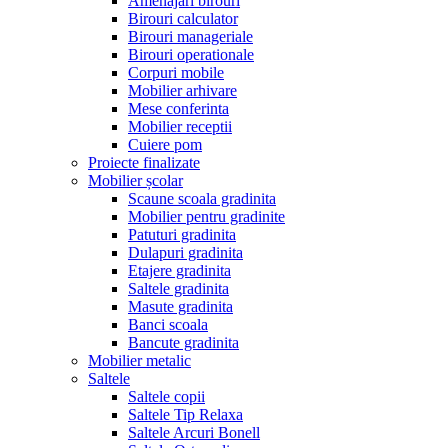
Amenajari birouri
Birouri calculator
Birouri manageriale
Birouri operationale
Corpuri mobile
Mobilier arhivare
Mese conferinta
Mobilier receptii
Cuiere pom
Proiecte finalizate
Mobilier școlar
Scaune scoala gradinita
Mobilier pentru gradinite
Patuturi gradinita
Dulapuri gradinita
Etajere gradinita
Saltele gradinita
Masute gradinita
Banci scoala
Bancute gradinita
Mobilier metalic
Saltele
Saltele copii
Saltele Tip Relaxa
Saltele Arcuri Bonell