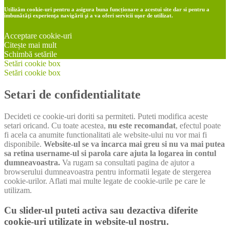
Utilizăm cookie-uri pentru a asigura buna funcționare a acestui site dar si pentru a
îmbunătăţi experienţa navigării şi a va oferi servicii uşor de utilizat.
Acceptare cookie-uri
Citește mai mult
Schimbă setările
Setări cookie box
Setări cookie box
Setari de confidentialitate
Decideti ce cookie-uri doriti sa permiteti. Puteti modifica aceste
setari oricand. Cu toate acestea,
nu este recomandat
, efectul poate
fi acela ca anumite functionalitati ale website-ului nu vor mai fi
disponibile.
Website-ul se va incarca mai greu si nu va mai putea
sa retina username-ul si parola care ajuta la logarea in contul
dumneavoastra.
Va rugam sa consultati pagina de ajutor a
browserului dumneavoastra pentru informatii legate de stergerea
cookie-urilor. Aflati mai multe legate de cookie-urile pe care le
utilizam.
Cu slider-ul puteti activa sau dezactiva diferite
cookie-uri utilizate in website-ul nostru.