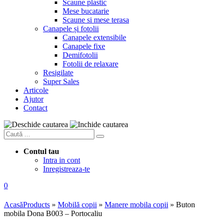
Scaune plastic
Mese bucatarie
Scaune si mese terasa
Canapele și fotolii
Canapele extensibile
Canapele fixe
Demifotolii
Fotolii de relaxare
Resigilate
Super Sales
Articole
Ajutor
Contact
Contul tau
Intra in cont
Inregistreaza-te
0
Acasă
Products
»
Mobilă copii
»
Manere mobila copii
»
Buton
mobila Dona B003 – Portocaliu