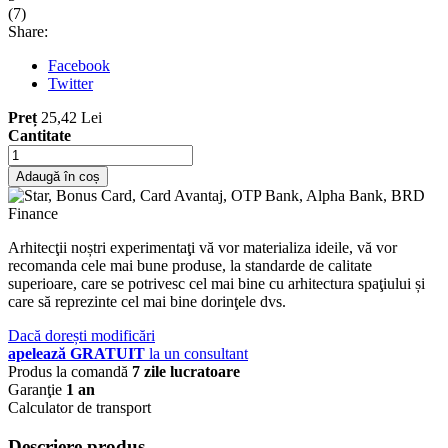
(
7
)
Share:
Facebook
Twitter
Preț
25,42 Lei
Cantitate
Adaugă în coș
Arhitecţii noștri experimentaţi vă vor materializa ideile, vă vor
recomanda cele mai bune produse, la standarde de calitate
superioare, care se potrivesc cel mai bine cu arhitectura spaţiului și
care să reprezinte cel mai bine dorinţele dvs.
Dacă dorești modificări
apelează GRATUIT
la un consultant
Produs la comandă
7 zile lucratoare
Garanţie
1 an
Calculator de transport
Descriere produs