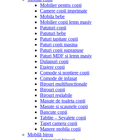
Mobilier pentru copii
Camere copii imprimate
Mobila bebe
Mobilier copii lemn masiv
Patuturi copii
Patuturi bebe
Paturi tapitate copii
Paturi copii masina
Paturi copii suprapuse
Paturi MDF si lemn masiv
Dulapuri copii
Etajere copii
Comode si noptiere copii
Comode de infasat
Birouri multifunctionale
Birouri copii
Birouri reglabile
Masute de toaleta copii
Masute si scaunele copii
Bancute copii
Tablite – Sevalete copii
Tapet camera copii
Manere mobila copii
Mobilă birou