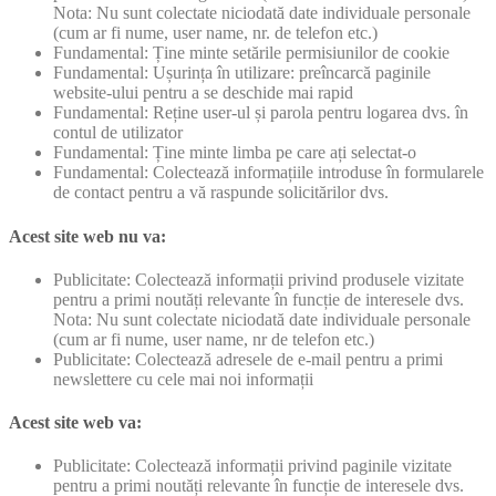
Nota: Nu sunt colectate niciodată date individuale personale
(cum ar fi nume, user name, nr. de telefon etc.)
Fundamental: Ține minte setările permisiunilor de cookie
Fundamental: Ușurința în utilizare: preîncarcă paginile
website-ului pentru a se deschide mai rapid
Fundamental: Reține user-ul și parola pentru logarea dvs. în
contul de utilizator
Fundamental: Ține minte limba pe care ați selectat-o
Fundamental: Colectează informațiile introduse în formularele
de contact pentru a vă raspunde solicitărilor dvs.
Acest site web nu va:
Publicitate: Colectează informații privind produsele vizitate
pentru a primi noutăți relevante în funcție de interesele dvs.
Nota: Nu sunt colectate niciodată date individuale personale
(cum ar fi nume, user name, nr de telefon etc.)
Publicitate: Colectează adresele de e-mail pentru a primi
newslettere cu cele mai noi informații
Acest site web va:
Publicitate: Colectează informații privind paginile vizitate
pentru a primi noutăți relevante în funcție de interesele dvs.