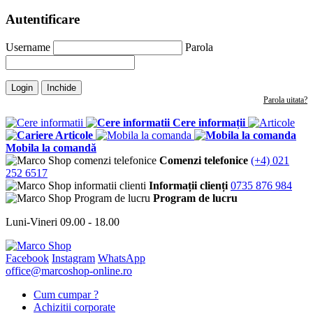
Autentificare
Username
Parola
Login
Inchide
Parola uitata?
Cere informații
Articole
Mobila la comandă
Comenzi telefonice
(+4) 021
252 6517
Informații clienți
0735 876 984
Program de lucru
Luni-Vineri 09.00 - 18.00
Facebook
Instagram
WhatsApp
office@marcoshop-online.ro
Cum cumpar ?
Achizitii corporate