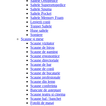
Saltele Ortopedice
Saltele Superortopedice
Saltele Spuma
Saltele Pocket
Saltele Memory Foam
Lenjerii copii
Topper Saltele
Huse saltele
Somiere
Scaune și mese
Scaune vizitator
Scaune de birou
Scaune de gaming
Scaune ergonomice
Scaune directoriale
Scaune de bar
Scaune de copii
Scaune de bucatarie
Scaune profesionale
Scaune din lemn
Scaune conferinta
Bancute de asteptare
Scaune teatru si cinema
Scaune bal / banchet
Fotolii de masaj