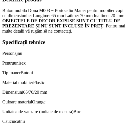
Buton mobila Dona M003 ~ Portocaliu Maner pentru mobilier copii
cu dimensiunile: Lungime: 65 mm Latime: 70 mm Inaltime: 20 mm
OBIECTELE DE DECOR EXPUSE SUNT CU TITLU DE
PREZENTARE ȘI NU SUNT INCLUSE ÎN PREȚ.
Pentru mai
multe detalii vă rugăm să ne contactați.
Specificații tehnice
Personaj
nu
Pentru
unisex
Tip maner
Butoni
Material mobilier
Plastic
Dimensiuni
65/70/20 mm
Culoare material
Orange
Unitatea de vanzare (unitate de masura)
Buc
Cauciucat
nu