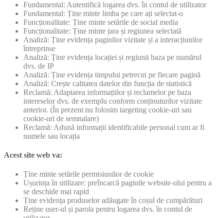
Fundamental: Autentifică logarea dvs. în contul de utilizator
Fundamental: Ține minte limba pe care ați selectat-o
Funcționalitate: Ține minte setările de social media
Funcționalitate: Ține minte țara și regiunea selectată
Analiză: Ține evidența paginilor vizitate și a interacțiunilor
întreprinse
Analiză: Ține evidența locației și regiunii baza pe numărul
dvs. de IP
Analiză: Ține evidența timpului petrecut pe fiecare pagină
Analiză: Crește calitatea datelor din funcția de statistică
Reclamă: Adaptarea informațiilor și reclamelor pe baza
intereselor dvs. de exemplu conform conținuturilor vizitate
anterior. (În prezent nu folosim targeting cookie-uri sau
cookie-uri de semnalare)
Reclamă: Adună informații identificabile personal cum ar fi
numele sau locația
Acest site web va:
Ține minte setările permisiunilor de cookie
Ușurința în utilizare: preîncarcă paginile website-ului pentru a
se deschide mai rapid
Ține evidența produselor adăugate în coșul de cumpărături
Reține user-ul și parola pentru logarea dvs. în contul de
utilizator