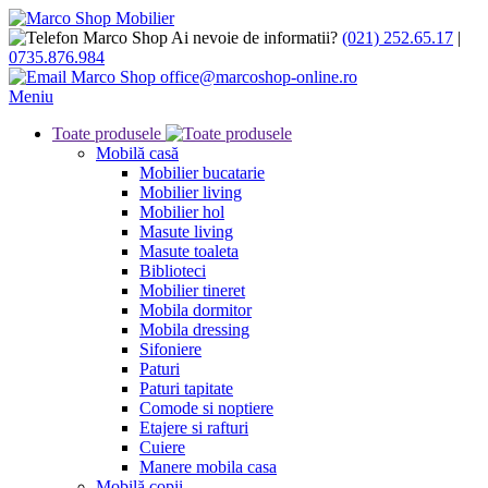
Ai nevoie de informatii?
(021) 252.65.17
|
0735.876.984
office@marcoshop-online.ro
Meniu
Toate produsele
Mobilă casă
Mobilier bucatarie
Mobilier living
Mobilier hol
Masute living
Masute toaleta
Biblioteci
Mobilier tineret
Mobila dormitor
Mobila dressing
Sifoniere
Paturi
Paturi tapitate
Comode si noptiere
Etajere si rafturi
Cuiere
Manere mobila casa
Mobilă copii