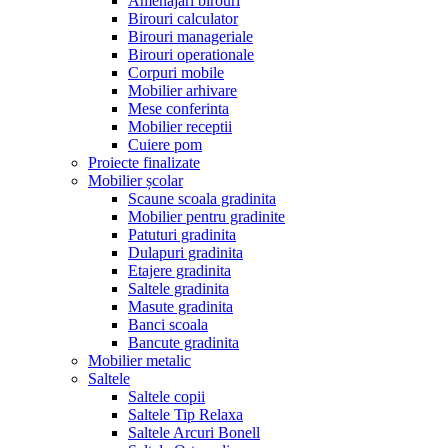
Amenajari birouri
Birouri calculator
Birouri manageriale
Birouri operationale
Corpuri mobile
Mobilier arhivare
Mese conferinta
Mobilier receptii
Cuiere pom
Proiecte finalizate
Mobilier școlar
Scaune scoala gradinita
Mobilier pentru gradinite
Patuturi gradinita
Dulapuri gradinita
Etajere gradinita
Saltele gradinita
Masute gradinita
Banci scoala
Bancute gradinita
Mobilier metalic
Saltele
Saltele copii
Saltele Tip Relaxa
Saltele Arcuri Bonell