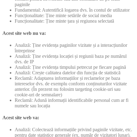
paginile
Fundamental: Autentifică logarea dvs. în contul de utilizator
Funcționalitate: Ține minte setările de social media
Funcționalitate: Ține minte țara și regiunea selectată
Acest site web nu va:
Analiză: Ține evidența paginilor vizitate și a interacțiunilor
întreprinse
Analiză: Ține evidența locației și regiunii baza pe numărul
dvs. de IP
Analiză: Ține evidența timpului petrecut pe fiecare pagină
Analiză: Crește calitatea datelor din funcția de statistică
Reclamă: Adaptarea informațiilor și reclamelor pe baza
intereselor dvs. de exemplu conform conținuturilor vizitate
anterior. (În prezent nu folosim targeting cookie-uri sau
cookie-uri de semnalare)
Reclamă: Adună informații identificabile personal cum ar fi
numele sau locația
Acest site web va:
Analiză: Colectează informațiile privind paginile vizitate, etc.
pentru date statistice generale (ex. număr de vizitatori lunar).