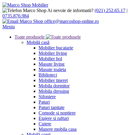
Ai nevoie de informatii?
(021) 252.65.17
|
0735.876.984
office@marcoshop-online.ro
Meniu
Toate produsele
Mobilă casă
Mobilier bucatarie
Mobilier living
Mobilier hol
Masute living
Masute toaleta
Biblioteci
Mobilier tineret
Mobila dormitor
Mobila dressing
Sifoniere
Paturi
Paturi tapitate
Comode si noptiere
Etajere si rafturi
Cuiere
Manere mobila casa
Mobilă copii