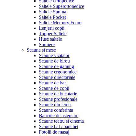
Saltele Ortopedice
Saltele Superortopedice
Saltele Spuma
Saltele Pocket
Saltele Memory Foam
Lenjerii copii
Topper Saltele
Huse saltele
Somiere
Scaune și mese
Scaune vizitator
Scaune de birou
Scaune de gaming
Scaune ergonomice
Scaune directoriale
Scaune de bar
Scaune de copii
Scaune de bucatarie
Scaune profesionale
Scaune din lemn
Scaune conferinta
Bancute de asteptare
Scaune teatru si cinema
Scaune bal / banchet
Fotolii de masaj