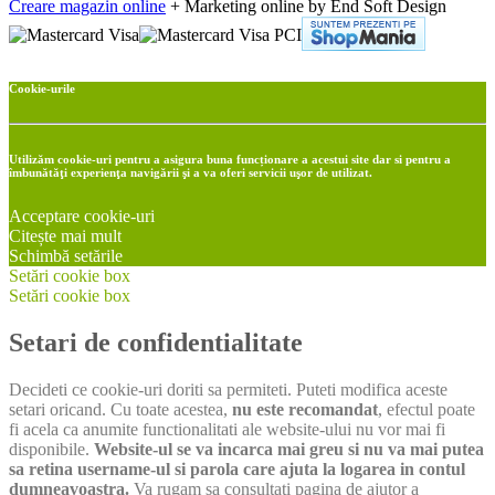
Creare magazin online
+ Marketing online by End Soft Design
Cookie-urile
Utilizăm cookie-uri pentru a asigura buna funcționare a acestui site dar si pentru a
îmbunătăţi experienţa navigării şi a va oferi servicii uşor de utilizat.
Acceptare cookie-uri
Citește mai mult
Schimbă setările
Setări cookie box
Setări cookie box
Setari de confidentialitate
Decideti ce cookie-uri doriti sa permiteti. Puteti modifica aceste
setari oricand. Cu toate acestea,
nu este recomandat
, efectul poate
fi acela ca anumite functionalitati ale website-ului nu vor mai fi
disponibile.
Website-ul se va incarca mai greu si nu va mai putea
sa retina username-ul si parola care ajuta la logarea in contul
dumneavoastra.
Va rugam sa consultati pagina de ajutor a