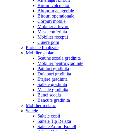
Amenajari birouri
Birouri calculator
Birouri manageriale
Birouri operationale
Corpuri mobile
Mobilier arhivare
Mese conferinta
Mobilier receptii
Cuiere pom
Proiecte finalizate
Mobilier școlar
Scaune scoala gradinita
Mobilier pentru gradinite
Patuturi gradinita
Dulapuri gradinita
Etajere gradinita
Saltele gradinita
Masute gradinita
Banci scoala
Bancute gradinita
Mobilier metalic
Saltele
Saltele copii
Saltele Tip Relaxa
Saltele Arcuri Bonell