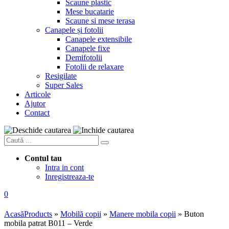
Scaune plastic
Mese bucatarie
Scaune si mese terasa
Canapele și fotolii
Canapele extensibile
Canapele fixe
Demifotolii
Fotolii de relaxare
Resigilate
Super Sales
Articole
Ajutor
Contact
Contul tau
Intra in cont
Inregistreaza-te
0
Acasă
Products
»
Mobilă copii
»
Manere mobila copii
»
Buton
mobila patrat B011 – Verde