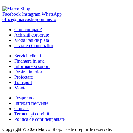
Facebook
Instagram
WhatsApp
office@marcoshop-online.ro
Cum cumpar ?
Achizitii corporate
Modalitati de plata
Livrarea Comenzilor
Servicii clienti
Finantare in rate
Informare si suport
Design interior
Proiectare
Transport
Montaj
Despre noi
Intrebari frecvente
Contact
Termeni și condiții
Politică de confidențialitate
Copyright © 2026 Marco Shop. Toate drepturile rezervate. |