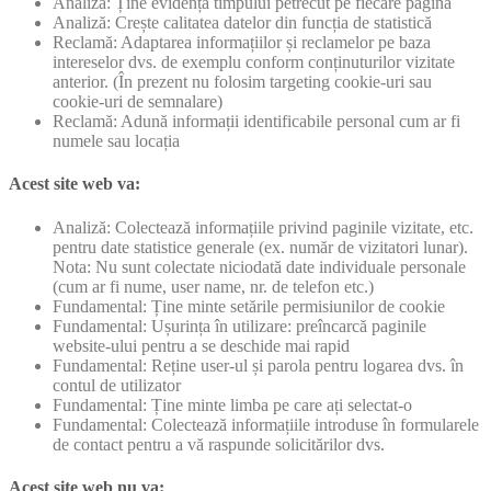
Analiză: Ține evidența timpului petrecut pe fiecare pagină
Analiză: Crește calitatea datelor din funcția de statistică
Reclamă: Adaptarea informațiilor și reclamelor pe baza
intereselor dvs. de exemplu conform conținuturilor vizitate
anterior. (În prezent nu folosim targeting cookie-uri sau
cookie-uri de semnalare)
Reclamă: Adună informații identificabile personal cum ar fi
numele sau locația
Acest site web va:
Analiză: Colectează informațiile privind paginile vizitate, etc.
pentru date statistice generale (ex. număr de vizitatori lunar).
Nota: Nu sunt colectate niciodată date individuale personale
(cum ar fi nume, user name, nr. de telefon etc.)
Fundamental: Ține minte setările permisiunilor de cookie
Fundamental: Ușurința în utilizare: preîncarcă paginile
website-ului pentru a se deschide mai rapid
Fundamental: Reține user-ul și parola pentru logarea dvs. în
contul de utilizator
Fundamental: Ține minte limba pe care ați selectat-o
Fundamental: Colectează informațiile introduse în formularele
de contact pentru a vă raspunde solicitărilor dvs.
Acest site web nu va: