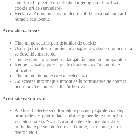
anterior. (În prezent nu folosim targeting cookie-uri sau
cookie-uri de semnalare)
Reclamă: Adună informații identificabile personal cum ar fi
numele sau locația
Acest site web va:
Ține minte setările permisiunilor de cookie
Ușurința în utilizare: preîncarcă paginile website-ului pentru a
se deschide mai rapid
Ține evidența produselor adăugate în coșul de cumpărături
Reține user-ul și parola pentru logarea dvs. în contul de
utilizator
Ține minte limba pe care ați selectat-o
Colectează informațiile introduse în formularele de contact
pentru a vă raspunde solicitărilor dvs.
Acest site web nu va:
Analiză: Colectează informațiile privind paginile vizitate,
produsele etc. pentru date statistice generale (ex. număr de
vizitatori lunar). Nota: Nu sunt colectate niciodată date
individuale personale (cum ar fi nume, user name, nr. de
telefon etc.)