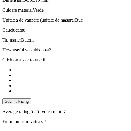
Dimensiuni
50/50/10 mm
Culoare material
Verde
Unitatea de vanzare (unitate de masura)
Buc
Cauciucat
nu
Tip maner
Butoni
How useful was this post?
Click on a star to rate it!
Submit Rating
Average rating
5
/ 5. Vote count:
7
Fii primul care votează!