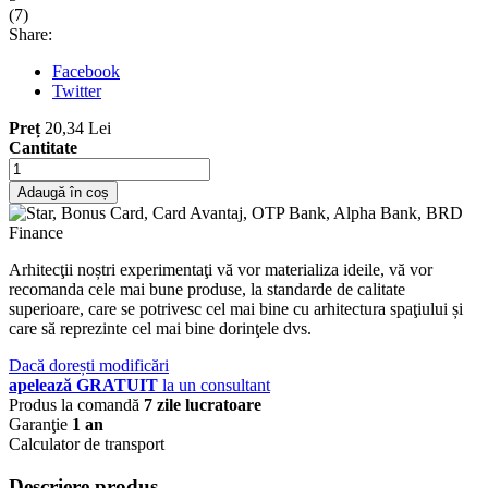
(
7
)
Share:
Facebook
Twitter
Preț
20,34 Lei
Cantitate
Adaugă în coș
Arhitecţii noștri experimentaţi vă vor materializa ideile, vă vor
recomanda cele mai bune produse, la standarde de calitate
superioare, care se potrivesc cel mai bine cu arhitectura spaţiului și
care să reprezinte cel mai bine dorinţele dvs.
Dacă dorești modificări
apelează GRATUIT
la un consultant
Produs la comandă
7 zile lucratoare
Garanţie
1 an
Calculator de transport
Descriere produs