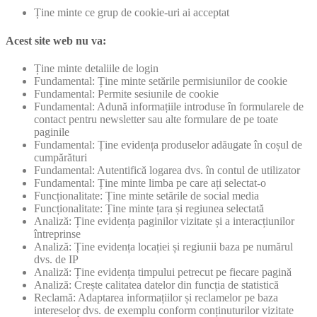
Ține minte ce grup de cookie-uri ai acceptat
Acest site web nu va:
Ține minte detaliile de login
Fundamental: Ține minte setările permisiunilor de cookie
Fundamental: Permite sesiunile de cookie
Fundamental: Adună informațiile introduse în formularele de
contact pentru newsletter sau alte formulare de pe toate
paginile
Fundamental: Ține evidența produselor adăugate în coșul de
cumpărături
Fundamental: Autentifică logarea dvs. în contul de utilizator
Fundamental: Ține minte limba pe care ați selectat-o
Funcționalitate: Ține minte setările de social media
Funcționalitate: Ține minte țara și regiunea selectată
Analiză: Ține evidența paginilor vizitate și a interacțiunilor
întreprinse
Analiză: Ține evidența locației și regiunii baza pe numărul
dvs. de IP
Analiză: Ține evidența timpului petrecut pe fiecare pagină
Analiză: Crește calitatea datelor din funcția de statistică
Reclamă: Adaptarea informațiilor și reclamelor pe baza
intereselor dvs. de exemplu conform conținuturilor vizitate