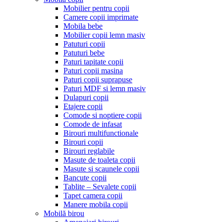
Mobilier pentru copii
Camere copii imprimate
Mobila bebe
Mobilier copii lemn masiv
Patuturi copii
Patuturi bebe
Paturi tapitate copii
Paturi copii masina
Paturi copii suprapuse
Paturi MDF si lemn masiv
Dulapuri copii
Etajere copii
Comode si noptiere copii
Comode de infasat
Birouri multifunctionale
Birouri copii
Birouri reglabile
Masute de toaleta copii
Masute si scaunele copii
Bancute copii
Tablite – Sevalete copii
Tapet camera copii
Manere mobila copii
Mobilă birou