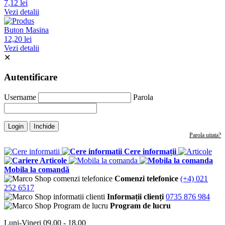
7,12 lei
Vezi detalii
Buton Masina
12,20 lei
Vezi detalii
✕
Autentificare
Username
Parola
Login
Inchide
Parola uitata?
Cere informații
Articole
Mobila la comandă
Comenzi telefonice
(+4) 021
252 6517
Informații clienți
0735 876 984
Program de lucru
Luni-Vineri 09.00 - 18.00