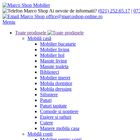
Ai nevoie de informatii?
(021) 252.65.17
|
07
office@marcoshop-online.ro
Meniu
Toate produsele
Mobilă casă
Mobilier bucatarie
Mobilier living
Mobilier hol
Masute living
Masute toaleta
Biblioteci
Mobilier tineret
Mobila dormitor
Mobila dressing
Sifoniere
Paturi
Paturi tapitate
Comode si noptiere
Etajere si rafturi
Cuiere
Manere mobila casa
Mobilă copii
Mobilier pentru copii