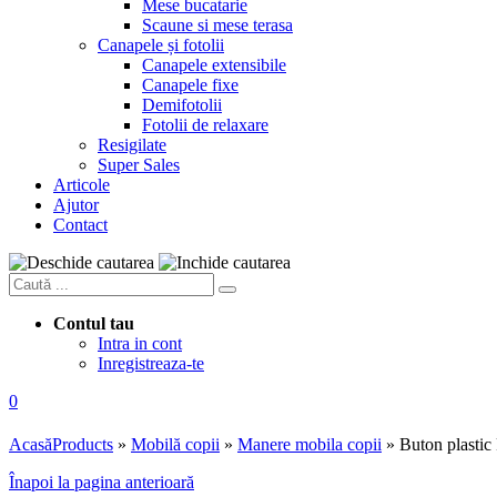
Mese bucatarie
Scaune si mese terasa
Canapele și fotolii
Canapele extensibile
Canapele fixe
Demifotolii
Fotolii de relaxare
Resigilate
Super Sales
Articole
Ajutor
Contact
Contul tau
Intra in cont
Inregistreaza-te
0
Acasă
Products
»
Mobilă copii
»
Manere mobila copii
»
Buton plastic 
Înapoi la pagina anterioară