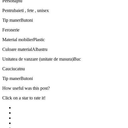
Personaj
nu
Pentru
baieti , fete , unisex
Tip maner
Butoni
Feronerie
Material mobilier
Plastic
Culoare material
Albastru
Unitatea de vanzare (unitate de masura)
Buc
Cauciucat
nu
Tip maner
Butoni
How useful was this post?
Click on a star to rate it!