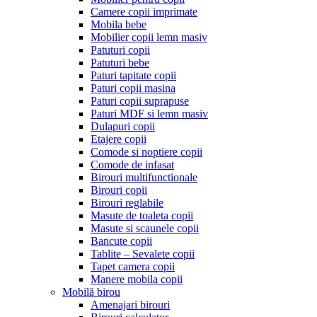
Camere copii imprimate
Mobila bebe
Mobilier copii lemn masiv
Patuturi copii
Patuturi bebe
Paturi tapitate copii
Paturi copii masina
Paturi copii suprapuse
Paturi MDF si lemn masiv
Dulapuri copii
Etajere copii
Comode si noptiere copii
Comode de infasat
Birouri multifunctionale
Birouri copii
Birouri reglabile
Masute de toaleta copii
Masute si scaunele copii
Bancute copii
Tablite – Sevalete copii
Tapet camera copii
Manere mobila copii
Mobilă birou
Amenajari birouri