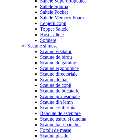
Saltele Superortopedice
Saltele Spuma
Saltele Pocket
Saltele Memory Foam
Lenjerii copii
Topper Saltele
Huse saltele
Somiere
Scaune și mese
Scaune vizitator
Scaune de birou
Scaune de gaming
Scaune ergonomice
Scaune directoriale
Scaune de bar
Scaune de copii
Scaune de bucatarie
Scaune profesionale
Scaune din lemn
Scaune conferinta
Bancute de asteptare
Scaune teatru si cinema
Scaune bal / banchet
Fotolii de masaj
Scaune plastic