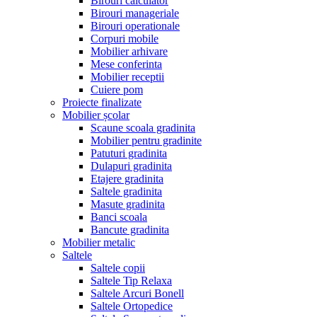
Birouri calculator
Birouri manageriale
Birouri operationale
Corpuri mobile
Mobilier arhivare
Mese conferinta
Mobilier receptii
Cuiere pom
Proiecte finalizate
Mobilier școlar
Scaune scoala gradinita
Mobilier pentru gradinite
Patuturi gradinita
Dulapuri gradinita
Etajere gradinita
Saltele gradinita
Masute gradinita
Banci scoala
Bancute gradinita
Mobilier metalic
Saltele
Saltele copii
Saltele Tip Relaxa
Saltele Arcuri Bonell
Saltele Ortopedice