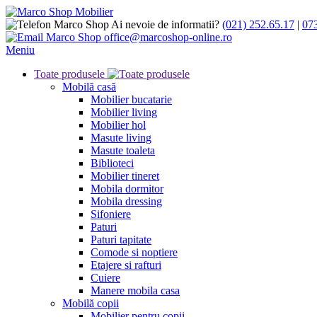
Ai nevoie de informatii?
(021) 252.65.17
|
07
office@marcoshop-online.ro
Meniu
Toate produsele
Mobilă casă
Mobilier bucatarie
Mobilier living
Mobilier hol
Masute living
Masute toaleta
Biblioteci
Mobilier tineret
Mobila dormitor
Mobila dressing
Sifoniere
Paturi
Paturi tapitate
Comode si noptiere
Etajere si rafturi
Cuiere
Manere mobila casa
Mobilă copii
Mobilier pentru copii