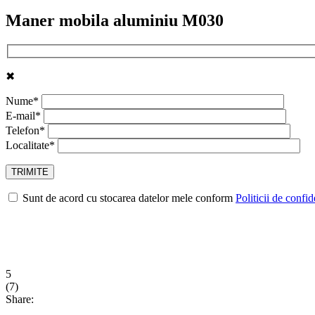
Maner mobila aluminiu M030
✖
Nume*
E-mail*
Telefon*
Localitate*
Sunt de acord cu stocarea datelor mele conform
Politicii de confid
5
(
7
)
Share: