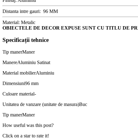
Finisaj: Aluminiu
Distanta intre gauri: 96 MM
Material: Metalic
OBIECTELE DE DECOR EXPUSE SUNT CU TITLU DE PR
Specificații tehnice
Tip maner
Maner
Manere
Aluminiu Satinat
Material mobilier
Aluminiu
Dimensiuni
96 mm
Culoare material
-
Unitatea de vanzare (unitate de masura)
Buc
Tip maner
Maner
How useful was this post?
Click on a star to rate it!