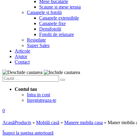
Mese bucatarie
Scaune si mese terasa
Canapele și fotolii
Canapele extensibile
Canapele fixe
Demifotolii
Fotolii de relaxare
Resigilate
Super Sales
Articole
Ajutor
Contact
Contul tau
Intra in cont
Inregistreaza-te
0
Acasă
Products
»
Mobilă casă
»
Manere mobila casa
»
Maner mobila 
Înapoi la pagina anterioară