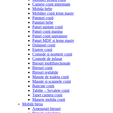
Camere copii imprimate
Mobila bebe
Mobilier copii lemn masiv
Patuturi copii
Patuturi bebe
Paturi tapitate copii
Paturi copii masina
Paturi copii suprapuse
Paturi MDF si lemn masiv
Dulapuri copii
Etajere copii
Comode si noptiere copii
Comode de infasat
Birouri multifunctionale
Birouri copii
Birouri reglabile
Masute de toaleta copii
Masute si scaunele copii
Bancute copii
Tablite – Sevalete copii
Tapet camera copii
Manere mobila copii
Mobilă birou
Amenajari birouri