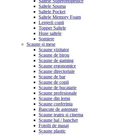
Saltele Superortopedice
Saltele Spuma
Saltele Pocket
Saltele Memory Foam
Lenjerii copii
Topper Saltele
Huse saltele
Somiere
Scaune și mese
Scaune vizitator
Scaune de birou
Scaune de gaming
Scaune ergonomice
Scaune directoriale
Scaune de bar
Scaune de copii
Scaune de bucatarie
Scaune profesionale
Scaune din lemn
Scaune conferinta
Bancute de asteptare
Scaune teatru si cinema
Scaune bal / banchet
Fotolii de masaj
Scaune plastic