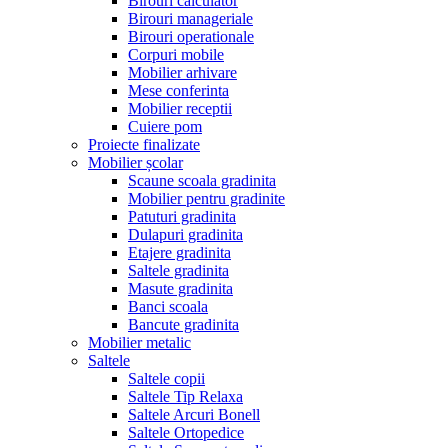
Birouri calculator
Birouri manageriale
Birouri operationale
Corpuri mobile
Mobilier arhivare
Mese conferinta
Mobilier receptii
Cuiere pom
Proiecte finalizate
Mobilier școlar
Scaune scoala gradinita
Mobilier pentru gradinite
Patuturi gradinita
Dulapuri gradinita
Etajere gradinita
Saltele gradinita
Masute gradinita
Banci scoala
Bancute gradinita
Mobilier metalic
Saltele
Saltele copii
Saltele Tip Relaxa
Saltele Arcuri Bonell
Saltele Ortopedice