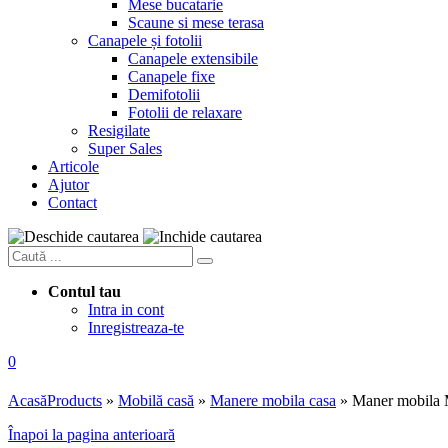
Mese bucatarie
Scaune si mese terasa
Canapele și fotolii
Canapele extensibile
Canapele fixe
Demifotolii
Fotolii de relaxare
Resigilate
Super Sales
Articole
Ajutor
Contact
Contul tau
Intra in cont
Inregistreaza-te
0
Acasă
Products
»
Mobilă casă
»
Manere mobila casa
»
Maner mobila M
Înapoi la pagina anterioară