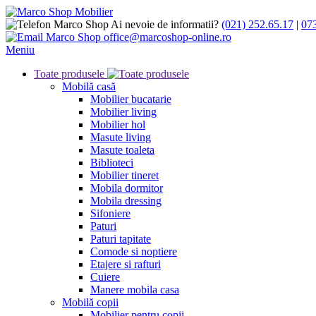
Ai nevoie de informatii?
(021) 252.65.17
|
07
office@marcoshop-online.ro
Meniu
Toate produsele
Mobilă casă
Mobilier bucatarie
Mobilier living
Mobilier hol
Masute living
Masute toaleta
Biblioteci
Mobilier tineret
Mobila dormitor
Mobila dressing
Sifoniere
Paturi
Paturi tapitate
Comode si noptiere
Etajere si rafturi
Cuiere
Manere mobila casa
Mobilă copii
Mobilier pentru copii