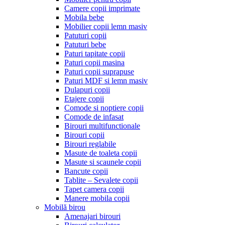
Camere copii imprimate
Mobila bebe
Mobilier copii lemn masiv
Patuturi copii
Patuturi bebe
Paturi tapitate copii
Paturi copii masina
Paturi copii suprapuse
Paturi MDF si lemn masiv
Dulapuri copii
Etajere copii
Comode si noptiere copii
Comode de infasat
Birouri multifunctionale
Birouri copii
Birouri reglabile
Masute de toaleta copii
Masute si scaunele copii
Bancute copii
Tablite – Sevalete copii
Tapet camera copii
Manere mobila copii
Mobilă birou
Amenajari birouri