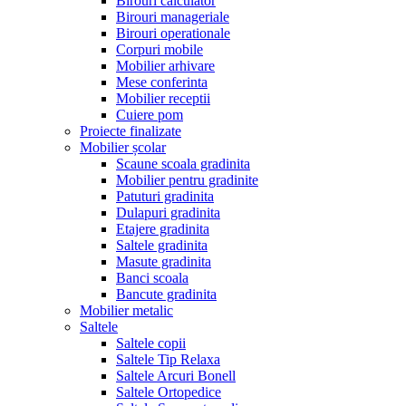
Birouri calculator
Birouri manageriale
Birouri operationale
Corpuri mobile
Mobilier arhivare
Mese conferinta
Mobilier receptii
Cuiere pom
Proiecte finalizate
Mobilier școlar
Scaune scoala gradinita
Mobilier pentru gradinite
Patuturi gradinita
Dulapuri gradinita
Etajere gradinita
Saltele gradinita
Masute gradinita
Banci scoala
Bancute gradinita
Mobilier metalic
Saltele
Saltele copii
Saltele Tip Relaxa
Saltele Arcuri Bonell
Saltele Ortopedice