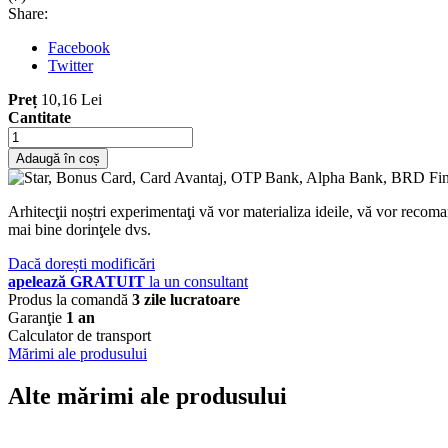
Share:
Facebook
Twitter
Preț
10,16 Lei
Cantitate
Adaugă în coș
Arhitecţii noștri experimentaţi vă vor materializa ideile, vă vor recoma
mai bine dorinţele dvs.
Dacă dorești modificări
apelează GRATUIT
la un consultant
Produs la comandă
3 zile lucratoare
Garanţie
1 an
Calculator de transport
Mărimi ale produsului
Alte mărimi ale produsului