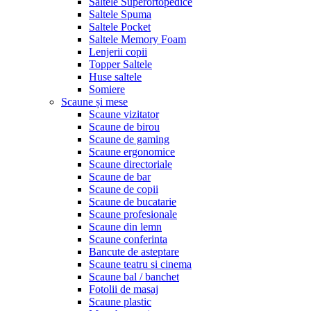
Saltele Superortopedice
Saltele Spuma
Saltele Pocket
Saltele Memory Foam
Lenjerii copii
Topper Saltele
Huse saltele
Somiere
Scaune și mese
Scaune vizitator
Scaune de birou
Scaune de gaming
Scaune ergonomice
Scaune directoriale
Scaune de bar
Scaune de copii
Scaune de bucatarie
Scaune profesionale
Scaune din lemn
Scaune conferinta
Bancute de asteptare
Scaune teatru si cinema
Scaune bal / banchet
Fotolii de masaj
Scaune plastic