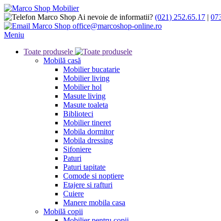
Ai nevoie de informatii?
(021) 252.65.17
|
07
office@marcoshop-online.ro
Meniu
Toate produsele
Mobilă casă
Mobilier bucatarie
Mobilier living
Mobilier hol
Masute living
Masute toaleta
Biblioteci
Mobilier tineret
Mobila dormitor
Mobila dressing
Sifoniere
Paturi
Paturi tapitate
Comode si noptiere
Etajere si rafturi
Cuiere
Manere mobila casa
Mobilă copii
Mobilier pentru copii