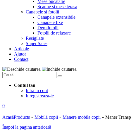
Mese bucatarie
Scaune si mese terasa
Canapele și fotolii
Canapele extensibile
Canapele fixe
Demifotolii
Fotolii de relaxare
Resigilate
Super Sales
Articole
Ajutor
Contact
Contul tau
Intra in cont
Inregistreaza-te
0
Acasă
Products
»
Mobilă copii
»
Manere mobila copii
»
Maner Transp
Înapoi la pagina anterioară