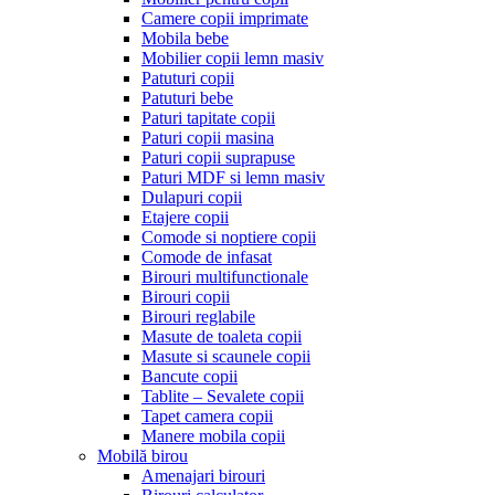
Camere copii imprimate
Mobila bebe
Mobilier copii lemn masiv
Patuturi copii
Patuturi bebe
Paturi tapitate copii
Paturi copii masina
Paturi copii suprapuse
Paturi MDF si lemn masiv
Dulapuri copii
Etajere copii
Comode si noptiere copii
Comode de infasat
Birouri multifunctionale
Birouri copii
Birouri reglabile
Masute de toaleta copii
Masute si scaunele copii
Bancute copii
Tablite – Sevalete copii
Tapet camera copii
Manere mobila copii
Mobilă birou
Amenajari birouri