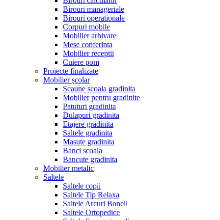
Birouri calculator
Birouri manageriale
Birouri operationale
Corpuri mobile
Mobilier arhivare
Mese conferinta
Mobilier receptii
Cuiere pom
Proiecte finalizate
Mobilier școlar
Scaune scoala gradinita
Mobilier pentru gradinite
Patuturi gradinita
Dulapuri gradinita
Etajere gradinita
Saltele gradinita
Masute gradinita
Banci scoala
Bancute gradinita
Mobilier metalic
Saltele
Saltele copii
Saltele Tip Relaxa
Saltele Arcuri Bonell
Saltele Ortopedice