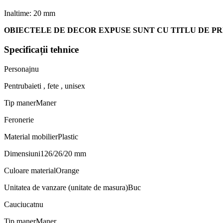
Inaltime: 20 mm
OBIECTELE DE DECOR EXPUSE SUNT CU TITLU DE PR
Specificații tehnice
Personaj
nu
Pentru
baieti , fete , unisex
Tip maner
Maner
Feronerie
Material mobilier
Plastic
Dimensiuni
126/26/20 mm
Culoare material
Orange
Unitatea de vanzare (unitate de masura)
Buc
Cauciucat
nu
Tip maner
Maner