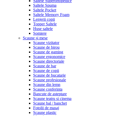
Saltele Superortopedice
Saltele Spuma
Saltele Pocket
Saltele Memory Foam
Lenjerii copii
Topper Saltele
Huse saltele
Somiere
Scaune și mese
Scaune vizitator
Scaune de birou
Scaune de gaming
Scaune ergonomice
Scaune directoriale
Scaune de bar
Scaune de copii
Scaune de bucatarie
Scaune profesionale
Scaune din lemn
Scaune conferinta
Bancute de asteptare
Scaune teatru si cinema
Scaune bal / banchet
Fotolii de masaj
Scaune plastic