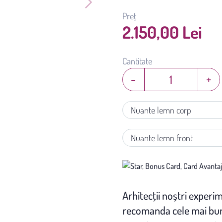
Preț
2.150,00 Lei
Cantitate
-
+
Nuante lemn corp
Nuante lemn front
Arhitecţii noștri experim
recomanda cele mai bune