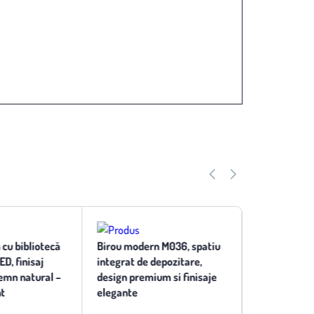
cu bibliotecă
Birou modern M036, spatiu
Birou manag
ED, finisaj
integrat de depozitare,
emn natural –
design premium si finisaje
1.821,87 lei
nt
elegante