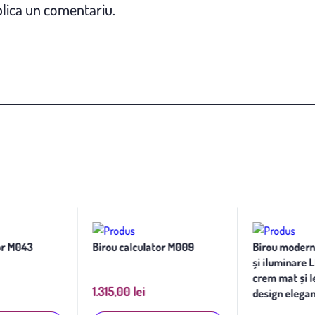
lica un comentariu.
or M043
Birou calculator M009
Birou modern 
și iluminare L
crem mat și l
1.315,00 lei
design elega