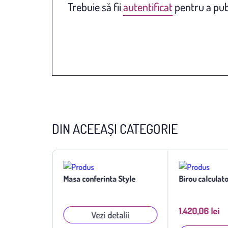
Trebuie să fii
autentificat
pentru a pub
DIN ACEEAȘI CATEGORIE
a Natur
Masa conferinta Style
Birou calculat
1.420,06 lei
talii
Vezi detalii