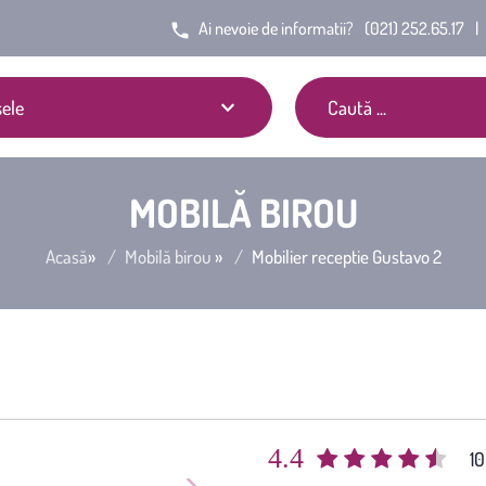
Ai nevoie de informatii?
(021) 252.65.17
|
ele
MOBILĂ BIROU
Acasă
»
Mobilă birou
»
Mobilier receptie Gustavo 2
4.4
(
10