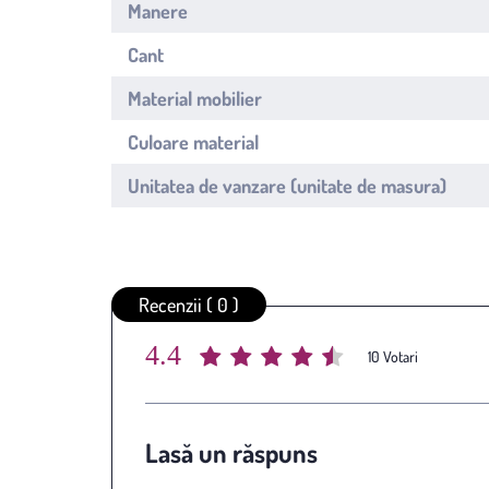
Manere
Cant
Material mobilier
Culoare material
Unitatea de vanzare (unitate de masura)
Recenzii ( 0 )
4.4
Average rating
/ 5. Vote count:
10
Lasă un răspuns