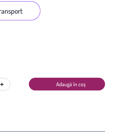
transport
+
Adaugă în coș