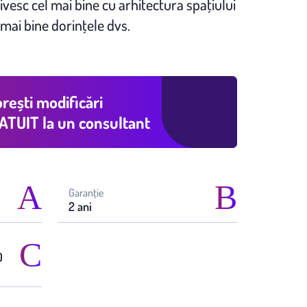
ivesc cel mai bine cu arhitectura spaţiului
 mai bine dorinţele dvs.
rești modificări
ATUIT
la un consultant
Garanţie
2 ani
0