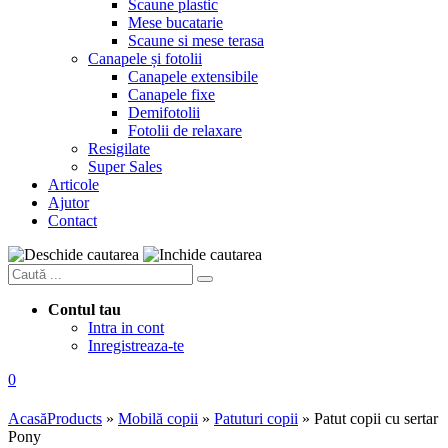
Scaune plastic
Mese bucatarie
Scaune si mese terasa
Canapele și fotolii
Canapele extensibile
Canapele fixe
Demifotolii
Fotolii de relaxare
Resigilate
Super Sales
Articole
Ajutor
Contact
Contul tau
Intra in cont
Inregistreaza-te
0
Acasă
Products
»
Mobilă copii
»
Patuturi copii
»
Patut copii cu sertar
Pony