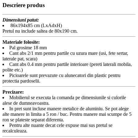
Descriere produs
Dimensiuni patut:
86x194x85 cm (LxAdxH)
Pretul nu include saltea de 80x190 cm.
Materiale folosite:
Pal grosime 18 mm
Cant abs 2/1 mm pentru partile cu uzura mare (usi, fete sertar,
laterale pat, scara)
Cant abs 0.4 mm pentru partile interioare (pereti laterali mobila,
polite etc.)
Picioarele sunt prevazute cu alunecatori din plastic pentru
protectia pardoselii.
Precizare:
Mobilierul se executa la comanda pe dimensiunile si culorile
alese de dumneavoastra.
In pret sunt incluse manere metalice de aluminiu. Se pot alege
alte manere in limita a 5 ron / buc. Pentru manere mai scumpe de 5
ron se plateste separat diferenta.
Pentru alte nuante decat cele expuse mai sus pretul se
recalculeaza.