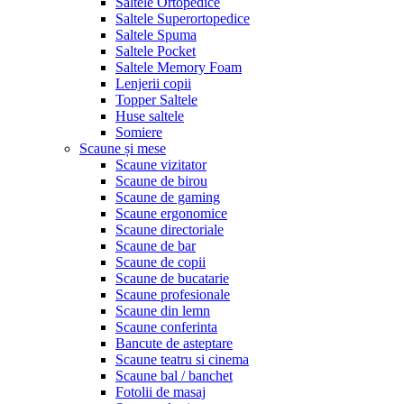
Saltele Ortopedice
Saltele Superortopedice
Saltele Spuma
Saltele Pocket
Saltele Memory Foam
Lenjerii copii
Topper Saltele
Huse saltele
Somiere
Scaune și mese
Scaune vizitator
Scaune de birou
Scaune de gaming
Scaune ergonomice
Scaune directoriale
Scaune de bar
Scaune de copii
Scaune de bucatarie
Scaune profesionale
Scaune din lemn
Scaune conferinta
Bancute de asteptare
Scaune teatru si cinema
Scaune bal / banchet
Fotolii de masaj