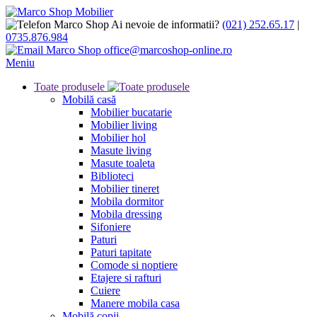
Ai nevoie de informatii?
(021) 252.65.17
|
0735.876.984
office@marcoshop-online.ro
Meniu
Toate produsele
Mobilă casă
Mobilier bucatarie
Mobilier living
Mobilier hol
Masute living
Masute toaleta
Biblioteci
Mobilier tineret
Mobila dormitor
Mobila dressing
Sifoniere
Paturi
Paturi tapitate
Comode si noptiere
Etajere si rafturi
Cuiere
Manere mobila casa
Mobilă copii