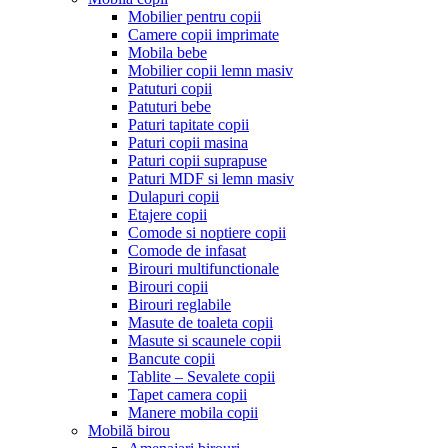
Mobilier pentru copii
Camere copii imprimate
Mobila bebe
Mobilier copii lemn masiv
Patuturi copii
Patuturi bebe
Paturi tapitate copii
Paturi copii masina
Paturi copii suprapuse
Paturi MDF si lemn masiv
Dulapuri copii
Etajere copii
Comode si noptiere copii
Comode de infasat
Birouri multifunctionale
Birouri copii
Birouri reglabile
Masute de toaleta copii
Masute si scaunele copii
Bancute copii
Tablite – Sevalete copii
Tapet camera copii
Manere mobila copii
Mobilă birou