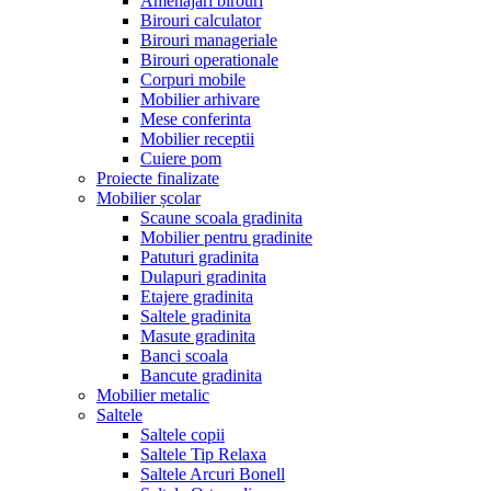
Amenajari birouri
Birouri calculator
Birouri manageriale
Birouri operationale
Corpuri mobile
Mobilier arhivare
Mese conferinta
Mobilier receptii
Cuiere pom
Proiecte finalizate
Mobilier școlar
Scaune scoala gradinita
Mobilier pentru gradinite
Patuturi gradinita
Dulapuri gradinita
Etajere gradinita
Saltele gradinita
Masute gradinita
Banci scoala
Bancute gradinita
Mobilier metalic
Saltele
Saltele copii
Saltele Tip Relaxa
Saltele Arcuri Bonell