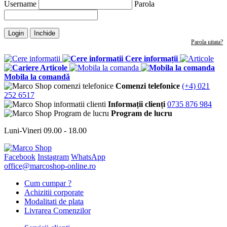
Username
Parola
Login
Inchide
Parola uitata?
Cere informații
Articole
Mobila la comandă
Comenzi telefonice
(+4) 021
252 6517
Informații clienți
0735 876 984
Program de lucru
Luni-Vineri 09.00 - 18.00
Facebook
Instagram
WhatsApp
office@marcoshop-online.ro
Cum cumpar ?
Achizitii corporate
Modalitati de plata
Livrarea Comenzilor