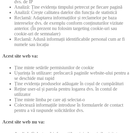
dvs. de IP
Analiză: Ține evidența timpului petrecut pe fiecare pagină
Analiză: Crește calitatea datelor din funcția de statistică
Reclamă: Adaptarea informațiilor și reclamelor pe baza
intereselor dvs. de exemplu conform conținuturilor vizitate
anterior. (În prezent nu folosim targeting cookie-uri sau
cookie-uri de semnalare)
Reclamă: Adună informații identificabile personal cum ar fi
numele sau locația
Acest site web va:
Ține minte setările permisiunilor de cookie
Ușurința în utilizare: preîncarcă paginile website-ului pentru a
se deschide mai rapid
Ține evidența produselor adăugate în coșul de cumpărături
Reține user-ul și parola pentru logarea dvs. în contul de
utilizator
Ține minte limba pe care ați selectat-o
Colectează informațiile introduse în formularele de contact
pentru a vă raspunde solicitărilor dvs.
Acest site web nu va: