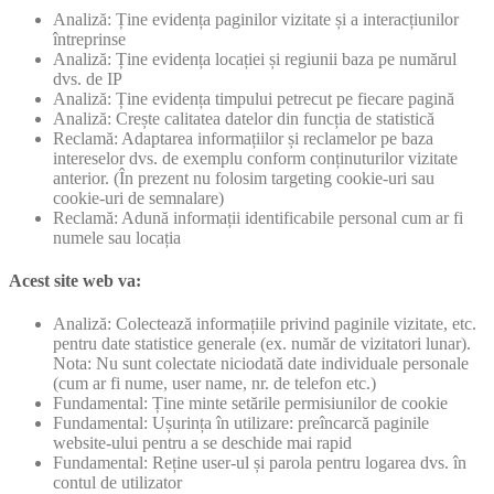
Analiză: Ține evidența paginilor vizitate și a interacțiunilor
întreprinse
Analiză: Ține evidența locației și regiunii baza pe numărul
dvs. de IP
Analiză: Ține evidența timpului petrecut pe fiecare pagină
Analiză: Crește calitatea datelor din funcția de statistică
Reclamă: Adaptarea informațiilor și reclamelor pe baza
intereselor dvs. de exemplu conform conținuturilor vizitate
anterior. (În prezent nu folosim targeting cookie-uri sau
cookie-uri de semnalare)
Reclamă: Adună informații identificabile personal cum ar fi
numele sau locația
Acest site web va:
Analiză: Colectează informațiile privind paginile vizitate, etc.
pentru date statistice generale (ex. număr de vizitatori lunar).
Nota: Nu sunt colectate niciodată date individuale personale
(cum ar fi nume, user name, nr. de telefon etc.)
Fundamental: Ține minte setările permisiunilor de cookie
Fundamental: Ușurința în utilizare: preîncarcă paginile
website-ului pentru a se deschide mai rapid
Fundamental: Reține user-ul și parola pentru logarea dvs. în
contul de utilizator