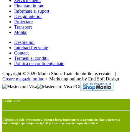
Servicii clienti
Finantare in rate
Informare si suport
Design interior
Proiectare
Transport
Montaj
Despre noi
Intrebari frecvente
Contact
Termeni și condiții
Politică de confidențialitate
Copyright © 2026 Marco Shop. Toate drepturile rezervate. |
Creare magazin online
+ Marketing online by End Soft Design
Cookie-urile
Utilizăm cookie-uri pentru a asigura buna funcționare a acestui site dar si pentru a
îmbunătăţi experienţa navigării şi a va oferi servicii uşor de utilizat.